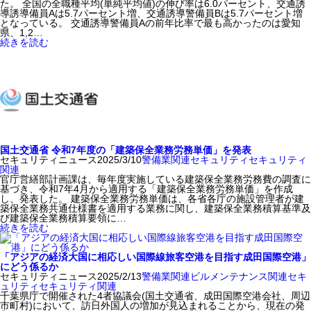
た。 全国の全職種平均(単純平均値)の伸び率は6.0パーセント、交通誘
導誘導備員Aは5.7パーセント増、交通誘導警備員Bは5.7パーセント増
となっている。 交通誘導警備員Aの前年比率で最も高かったのは愛知
県、1,2…
続きを読む
国土交通省 令和7年度の「建築保全業務労務単価」を発表
セキュリティニュース
2025/3/10
警備業関連
セキュリティ
セキュリティ
関連
官庁営繕部計画課は、毎年度実施している建築保全業務労務費の調査に
基づき、令和7年4月から適用する「建築保全業務労務単価」を作成
し、発表した。 建築保全業務労務単価は、各省各庁の施設管理者が建
築保全業務共通仕様書を適用する業務に関し、建築保全業務積算基準及
び建築保全業務積算要領に…
続きを読む
「アジアの経済大国に相応しい国際線旅客空港を目指す成田国際空港」
にどう係るか
セキュリティニュース
2025/2/13
警備業関連
ビルメンテナンス関連
セキ
ュリティ
セキュリティ関連
千葉県庁で開催された4者協議会(国土交通省、成田国際空港会社、周辺
市町村)において、訪日外国人の増加が見込まれることから、現在の発