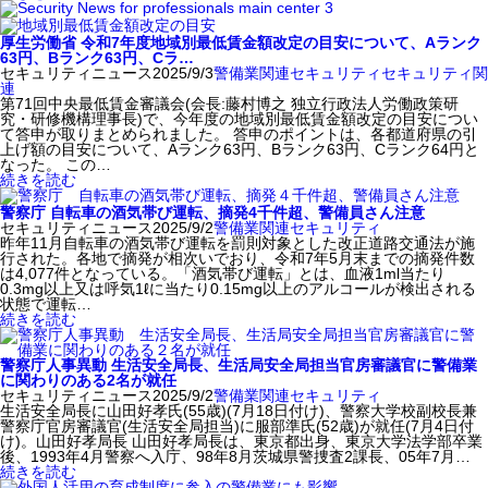
厚生労働省 令和7年度地域別最低賃金額改定の目安について、Aランク
63円、Bランク63円、Cラ…
セキュリティニュース
2025/9/3
警備業関連
セキュリティ
セキュリティ関
連
第71回中央最低賃金審議会(会長:藤村博之 独立行政法人労働政策研
究・研修機構理事長)で、今年度の地域別最低賃金額改定の目安につい
て答申が取りまとめられました。 答申のポイントは、各都道府県の引
上げ額の目安について、Aランク63円、Bランク63円、Cランク64円と
なった。 この…
続きを読む
警察庁 自転車の酒気帯び運転、摘発4千件超、警備員さん注意
セキュリティニュース
2025/9/2
警備業関連
セキュリティ
昨年11月自転車の酒気帯び運転を罰則対象とした改正道路交通法が施
行された。各地で摘発が相次いでおり、令和7年5月末までの摘発件数
は4,077件となっている。「酒気帯び運転」とは、血液1ml当たり
0.3mg以上又は呼気1ℓに当たり0.15mg以上のアルコールが検出される
状態で運転…
続きを読む
警察庁人事異動 生活安全局長、生活局安全局担当官房審議官に警備業
に関わりのある2名が就任
セキュリティニュース
2025/9/2
警備業関連
セキュリティ
生活安全局長に山田好孝氏(55歳)(7月18日付け)、警察大学校副校長兼
警察庁官房審議官(生活安全局担当)に服部準氏(52歳)が就任(7月4日付
け)。山田好孝局長 山田好孝局長は、東京都出身、東京大学法学部卒業
後、1993年4月警察へ入庁、98年8月茨城県警捜査2課長、05年7月…
続きを読む