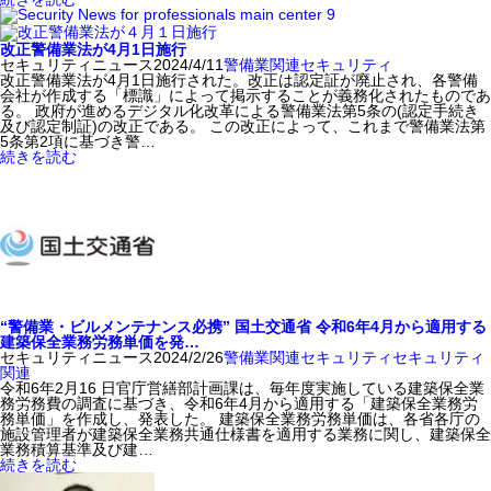
改正警備業法が4月1日施行
セキュリティニュース
2024/4/11
警備業関連
セキュリティ
改正警備業法が4月1日施行された。改正は認定証が廃止され、各警備
会社が作成する「標識」によって掲示することが義務化されたものであ
る。 政府が進めるデジタル化改革による警備業法第5条の(認定手続き
及び認定制証)の改正である。 この改正によって、これまで警備業法第
5条第2項に基づき警…
続きを読む
“警備業・ビルメンテナンス必携” 国土交通省 令和6年4月から適用する
建築保全業務労務単価を発…
セキュリティニュース
2024/2/26
警備業関連
セキュリティ
セキュリティ
関連
令和6年2月16 日官庁営繕部計画課は、毎年度実施している建築保全業
務労務費の調査に基づき、令和6年4月から適用する「建築保全業務労
務単価」を作成し、発表した。 建築保全業務労務単価は、各省各庁の
施設管理者が建築保全業務共通仕様書を適用する業務に関し、建築保全
業務積算基準及び建…
続きを読む