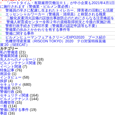
↑
「パートタイム・有期雇用労働法※１」が中小企業も2021年4月1日
に施行されます（警備業・ビルメン業必携）。
↑
警備員の辛さに配慮し生まれたトイレカー、障害者の活動にも活躍
↓
エッセンシャルワーカー（警備員・清掃員）と称賛される職業
↑
二酸化炭素消火設備の誤放出事故防止のためにさらなる注意喚起を
↑
警備人材育成センター令和２年の資格取得状況と今後の実施計画
↓
警察行政手続きで押印不要（警備業の認定申請等も不要）
↓
警備業の歩みとかかわりを有する事件等
↓
警備に関する事件
↓
ビルメンヒューマンフェア＆クリーンEXPO2020 ブース紹介
↓
危機管理産業展（RISCON TOKYO）2020 テロ対策特殊装備
展’20（SEECAT）
カテゴリー
私の警備道
(21)
警備業関連
(101)
先人からのメッセージ
(18)
ビルメンテナンス関連
(9)
イベント関連
(7)
特集記事
(76)
座談会
(1)
インタビュー
(58)
挨拶
(4)
セキュリティ
(680)
警備業
(637)
警備行政
(24)
セキュリティ関連
(164)
ビルメンテナンス
(144)
危機管理
(15)
一般
(114)
警備に関する事件
(19)
事故
(16)