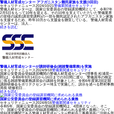
警備人材育成センター アフガニスタン難民家族を支援(3回目)
セキュリティニュース
2024/10/21
警備業関連
セキュリティ
警備人材センターは、国家公安委員会の登録講習機関として、令和7年
2月5日をもって10年を迎える。その10年を支えていただいた警備業界
の皆様の誠意(講習受講料)の一部を難民認定されたアフガニスタン家族
を支援するため、昨年10月から支援金を贈呈している。 警備人材育成
センターは、法人…
続きを読む
警備人材育成センターが講師研修会(雑踏警備業務)を実施
セキュリティニュース
2024/9/18
警備業関連
セキュリティ
国家公安委員会登録講習機関の警備人材育成センター(理事長:松浦晃一
郎)は、令和6年9月14日から16日までの3日間に渡り、警備員等の検定
に係る雑踏警備業務講習会の講師を対象とした、令和6年度第2回定期
講師研修会をポリテクセンター埼玉で実施した。訓示を述べる野村事務
局長 研修初日…
続きを読む
国家公安委員会の登録講習機関に求められる責務
セキュリティニュース
2024/8/16
警備業関連
セキュリティ
令和5年、国家公安委員会の登録講習機関は、4団体となった。そこ
で、国家公安委員会の登録講習機関に求められる姿勢と責務について、
登録講習機関である警備人材育成センター野村晶三事務局長に説明を受