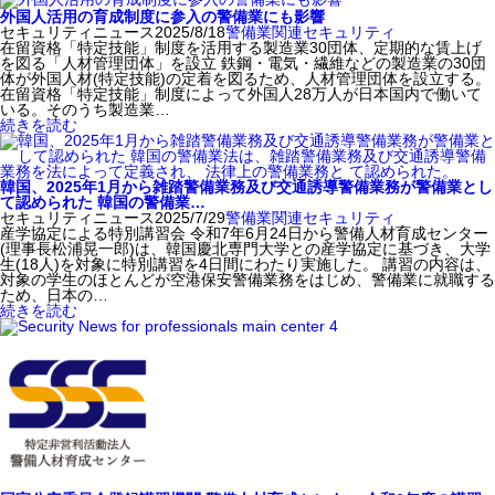
外国人活用の育成制度に参入の警備業にも影響
セキュリティニュース
2025/8/18
警備業関連
セキュリティ
在留資格「特定技能」制度を活用する製造業30団体、定期的な賃上げ
を図る「人材管理団体」を設立 鉄鋼・電気・繊維などの製造業の30団
体が外国人材(特定技能)の定着を図るため、人材管理団体を設立する。
在留資格「特定技能」制度によって外国人28万人が日本国内で働いて
いる。そのうち製造業…
続きを読む
韓国、2025年1月から雑踏警備業務及び交通誘導警備業務が警備業とし
て認められた 韓国の警備業…
セキュリティニュース
2025/7/29
警備業関連
セキュリティ
産学協定による特別講習会 令和7年6月24日から警備人材育成センター
(理事長松浦晃一郎)は、韓国慶北専門大学との産学協定に基づき、大学
生(18人)を対象に特別講習を4日間にわたり実施した。 講習の内容は、
対象の学生のほとんどが空港保安警備業務をはじめ、警備業に就職する
ため、日本の…
続きを読む