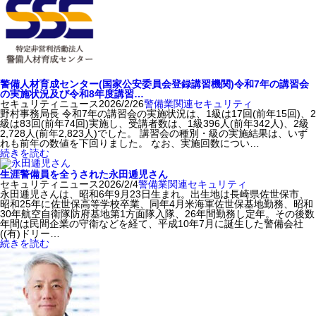
警備人材育成センター(国家公安委員会登録講習機関)令和7年の講習会
の実施状況及び令和8年度講習…
セキュリティニュース
2026/2/26
警備業関連
セキュリティ
野村事務局長 令和7年の講習会の実施状況は、1級は17回(前年15回)、2
級は83回(前年74回)実施し、受講者数は、1級396人(前年342人)、2級
2,728人(前年2,823人)でした。 講習会の種別・級の実施結果は、いず
れも前年の数値を下回りました。 なお、実施回数につい…
続きを読む
生涯警備員を全うされた永田逓児さん
セキュリティニュース
2026/2/4
警備業関連
セキュリティ
永田逓児さんは、昭和6年9月23日生まれ。出生地は長崎県佐世保市、
昭和25年に佐世保高等学校卒業、同年4月米海軍佐世保基地勤務、昭和
30年航空自衛隊防府基地第1方面隊入隊、26年間勤務し定年。その後数
年間は民間企業の守衛などを経て、平成10年7月に誕生した警備会社
((有)ドリー…
続きを読む