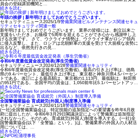
員会の登録講習機関と…
続きを読む
年頭の挨拶 | 新年明けましておめでとうございます。
セキュリティニュース
2025/1/9
警備業関連
ビルメンテナンス関連
セキュ
リティ
セキュリティ関連
一般
新年明けましておめでとうございます。 業界の皆様には、創立以来ご
支援をいただき、お蔭様で5周年を迎えることができ心から感謝申し上
げる次第です。 さて、ウクライナ情勢は、ウクライナ軍がロシア領内
に侵入反撃し、また、ロシアは北朝鮮軍の支援を受けて大規模な攻勢に
出るなど、依然先行きの見…
続きを読む
令和6年度最低賃金改定発表(厚生労働省)
セキュリティニュース
2024/12/28
警備業関連
セキュリティ
令和6年度最低賃金改定発表(厚生労働省)。最高の引き上げ率は、徳島
県の9.4パーセント、最低引き上げ率は、東京都と神奈川県4,5パーセン
トである。改訂による最高額は、東京都の1,113円、最低額は、秋田県
の951円である。 全国平均の賃金は、1,050前年比5.1パーセントアッ…
続きを読む
全国警備業協会 育成就労(外国人)制度導入準備
セキュリティニュース
2024/11/18
警備業関連
セキュリティ
(一社)全国警備業協会は、特定技能の追加指定への要望書を昨年6月政
府に提出したが、令和6年3月29日閣議決定によって警備業は追加指定
されなかった。そのため、育成就労(外国人)制度を導入する。(一社)全
国警備業協会(以下「全警協」という。)は、警備業界の外国人の人材活
用については、…
続きを読む