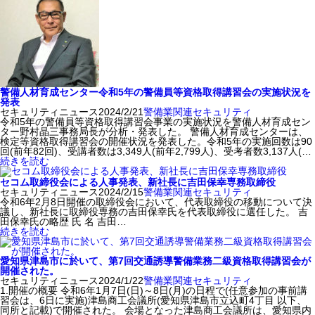
警備人材育成センター令和5年の警備員等資格取得講習会の実施状況を
発表
セキュリティニュース
2024/2/21
警備業関連
セキュリティ
令和5年の警備員等資格取得講習会事業の実施状況を警備人材育成セン
ター野村晶三事務局長が分析・発表した。 警備人材育成センターは、
検定等資格取得講習会の開催状況を発表した。令和5年の実施回数は90
回(前年82回)、受講者数は3,349人(前年2,799人)、受考者数3,137人(…
続きを読む
セコム取締役会による人事発表、新社長に吉田保幸専務取締役
セキュリティニュース
2024/2/15
警備業関連
セキュリティ
令和6年2月8日開催の取締役会において、代表取締役の移動について決
議し、新社長に取締役専務の吉田保幸氏を代表取締役に選任した。 吉
田保幸氏の略歴 氏 名 吉田…
続きを読む
愛知県津島市に於いて、第7回交通誘導警備業務二級資格取得講習会が
開催された。
セキュリティニュース
2024/1/22
警備業関連
セキュリティ
1.開催の概要 令和6年1月7日(日)～8日(月)の日程で(任意参加の事前講
習会は、6日に実施)津島商工会議所(愛知県津島市立込町4丁目 以下、
同所と記載)で開催された。 会場となった津島商工会議所は、愛知県内