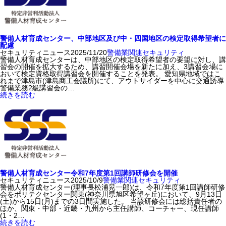
警備人材育成センター、中部地区及び中・四国地区の検定取得希望者に
配慮
セキュリティニュース
2025/11/20
警備業関連
セキュリティ
警備人材育成センターは、中部地区の検定取得希望者の要望に対し、講
習会の開催を拡大するため、講習開催会場を新たに加え、3講習会場に
おいて検定資格取得講習会を開催することを発表。 愛知県地域ではこ
れまで津島市(津島商工会議所)にて、アウトサイダーを中心に交通誘導
警備業務2級講習会の…
続きを読む
警備人材育成センター令和7年度第1回講師研修会を開催
セキュリティニュース
2025/10/9
警備業関連
セキュリティ
警備人材育成センター(理事長松浦晃一郎)は、令和7年度第1回講師研修
会をポリテクセンター関東(神奈川県旭区希望ヶ丘)において、9月13日
(土)から15日(月)までの3日間実施した。 当該研修会には総括責任者の
ほか、関東・中部・近畿・九州から主任講師、コーチャー、現任講師
(1・2…
続きを読む