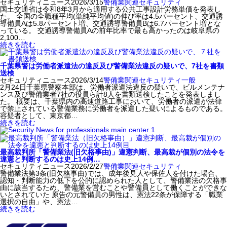
セキュリティニュース
2026/3/15
警備業関連
セキュリティ
国土交通省は令和8年3月から適用する公共工事設計労務単価を発表し
た。 全国の全職種平均(単純平均値)の伸び率は4.5パーセント、交通誘
導備員Aは5.8パーセント増、交通誘導警備員Bは6.7パーセント増とな
っている。 交通誘導警備員Aの前年比率で最も高かったのは岐阜県の
2,100…
続きを読む
千葉県警は労働者派遣法の違反及び警備業法違反の疑いで、7社を書類
送検
セキュリティニュース
2026/3/14
警備業関連
セキュリティ
一般
2月24日千葉県警察本部は、労働者派遣法違反の疑いで、ビルメンテナ
ンス及び警備業者7社の役員ら計8人を書類送検したことを発表しまし
た。 概要は、千葉県内の高速道路工事において、労働者の派遣が法律
で禁止されている警備業務に労働者を派遣した疑いによるものである。
容疑者として、東京都…
続きを読む
最高裁判所「警備業法(旧欠格事由)」違憲判断、最高裁が個別の法令を
違憲と判断するのは史上14例…
セキュリティニュース
2026/2/27
警備業関連
セキュリティ
警備業法第3条(旧欠格事由)では、成年後見人や保佐人を付けた場合、
認知・判断能力の低下を公的に認められた人として、警備業法の欠格事
由に該当するため、警備業を営むことや警備員として働くことができな
いとされていた 原告の元警備員の男性は、憲法22条が保障する「職業
選択の自由」や、憲法…
続きを読む