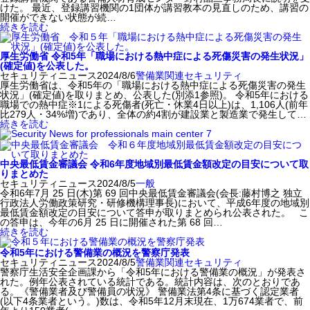
けた。 最近、登録講習機関の1団体が講習教本の見直しのため、講習の
開催ができない状態が続…
続きを読む
厚生労働省 令和5年「職場における熱中症による死傷災害の発生状況」
(確定値)を公表した。
セキュリティニュース
2024/8/6
警備業関連
セキュリティ
厚生労働省は、令和5年の「職場における熱中症による死傷災害の発生
状況」(確定値)を取りまとめ、公表した(別添1参照)。 令和5年における
職場での熱中症※1による死傷者(死亡・休業4日以上)は、1,106人(前年
比279人・34%増)であり、全体の約4割が建設業と製造業で発生して…
続きを読む
中央最低賃金審議会 令和6年度地域別最低賃金額改定の目安について取
りまとめた
セキュリティニュース
2024/8/5
一般
令和6年7月 25 日(木)第 69 回中央最低賃金審議会(会長:藤村博之 独立
行政法人労働政策研究・研修機構理事長)において、平成6年度の地域別
最低賃金額改定の目安について答申が取りまとめられ公表された。 こ
の答申は、今年の6月 25 日に開催された第 68 回…
続きを読む
令和5年における警備業の概況を警察庁発表
セキュリティニュース
2024/8/5
警備業関連
セキュリティ
警察庁生活安全企画課から「令和5年における警備業の概況」が発表さ
れた。例年公表されている統計である。統計内容は、次のとおりであ
る。《警備業者及び警備員の状況》 警備業法第4条に基づく認定業者
(以下4条業者という。)数は、令和5年12月末現在、1万674業者で、前