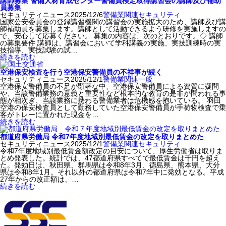
講師募集 警備人材育成センター警備員検定取得講習会の講師及び補助
員募集
セキュリティニュース
2025/12/6
警備業関連
セキュリティ
国家公安委員会の登録講習機関の講習会の実施拡大のため、講師及び講
師補助員を募集します。講師として活動できるよう研修を実施しますの
で、安心して応募ください。 募集の内容は、次のとおりです。◇ 講師
の募集要件 講師は、講習会において学科講義の実施、実技訓練時の実
技指導、実技試験の試…
続きを読む
空港保安検査を行う空港保安警備員の不祥事が続く
セキュリティニュース
2025/12/1
警備業関連
一般
空港保安警備員の不足が顕著な中、空港保安警備員による資質に疑問
や、当該警備業務の意義と重要性など根本的な教育の是非が問われる事
態が相次ぎ、当該業務に携わる警備業者は危機感を抱いている。 羽田
空港の保安検査員として勤務していた空港保安警備員が手荷物検査で乗
客がトレーに置かれた現金を…
続きを読む
都道府県労働局 令和7年度地域別最低賃金の改定を取りまとめた
セキュリティニュース
2025/12/1
警備業関連
セキュリティ
令和7年度地域別最低賃金額改定の目安について、厚生労働省は取りま
とめ発表した。統計では、47都道府県すべてで最低賃金は千円を超え
た。発効日は、秋田県、群馬県は令和8年3月、徳島県、熊本県、大分
県は令和8年1月。それ以外の都道府県は令和7年中に発効となる。平成
27年からの改正額は、…
続きを読む