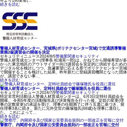
年より150業者(…
続きを読む
警備人材育成センター、宮城県(ポリテクセンター宮城)で交通誘導警備
業務2級講習会の開催を決定
セキュリティニュース
2024/8/5
警備業関連
セキュリティ
警備人材育成センター(理事長 松浦晃一郎)は、かねてから開催希望が多
かった東北地区のアウトサイダー向け講習会を安定的に供給するための
デジタル化を検討しつつ、急遽要望に応える形でポリテクセンター宮城
で開催することを検討した結果、昨年新たに登録講習機関となった団体
が、講習できない事…
続きを読む
警備人材育成センター、定時社員総会で篠塚隆氏を役員に選任
セキュリティニュース
2024/7/9
警備業関連
セキュリティ
特定非営利活動法人警備人材育成センターは、6月3日定時社員総会を
開催。 令和5年度の活動報告及び決算報告を行った後、定款の変更(理
事の定数変更)の承認を受け、理事の任期満了に伴う互選に基づき、留
任理事3名に続き、新たに元外交官の篠塚隆氏(68歳)を理事に選任し
た。 これによって…
続きを読む
警察庁、内閣府令及び国家公安委員会規則の一部改正を官報に交付