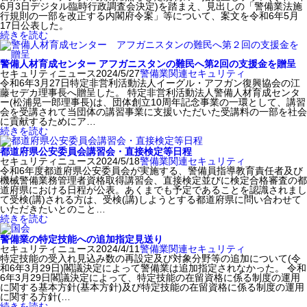
6月3日デジタル臨時行政調査会決定)を踏まえ、見出しの「警備業法施
行規則の一部を改正する内閣府令案」等について、案文を令和6年5月
17日公表した。
続きを読む
警備人材育成センター アフガニスタンの難民へ第2回の支援金を贈呈
セキュリティニュース
2024/5/27
警備業関連
セキュリティ
令和6年3月27日特定非営利活動法人イーグル・アフガン復興協会の江
藤セデカ理事長へ贈呈した。 特定非営利活動法人警備人材育成センタ
ー(松浦晃一郎理事長)は、団体創立10周年記念事業の一環として、講習
会を受講されて当団体の講習事業に支援いただいた受講料の一部を社会
に貢献するためにア…
続きを読む
都道府県公安委員会講習会・直接検定等日程
セキュリティニュース
2024/5/18
警備業関連
セキュリティ
令和6年度都道府県公安委員会が実施する、警備員指導教育責任者及び
機械警備業務管理者資格取得講習会、直接検定並びに検定合格審査の都
道府県における日程が公表。あくまでも予定であることを認識されまし
て受検(講)される方は、受検(講)しようとする都道府県に問い合わせて
いただきたいとのこと…
続きを読む
警備業の特定技能への追加指定見送り
セキュリティニュース
2024/4/11
警備業関連
セキュリティ
特定技能の受入れ見込み数の再設定及び対象分野等の追加について(令
和6年3月29日)閣議決定によって警備業は追加指定されなかった。 令和
6年3月29日閣議決定によって、特定技能の在留資格に係る制度の運用
に関する基本方針(基本方針)及び特定技能の在留資格に係る制度の運用
に関する方針(…
続きを読む