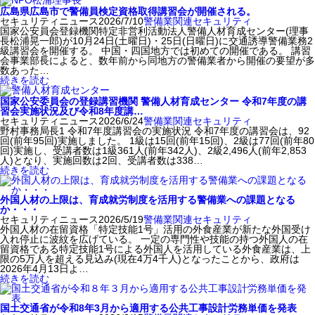
広島県広島市で警備員検定資格取得講習会が開催される。
セキュリティニュース
2026/7/10
警備業関連
セキュリティ
国家公安員会登録機関特定非営利活動法人警備人材育成センター(理事
長松浦晃一郎)が10月24日(土曜日)・25日(日曜日)に交通誘導警備業務2
級講習会を開催する。 中国・四国地方では初めての開催である。 講習
会事業部長によると、数年前から同地方の警備業者から開催の要望が多
数あった…
続きを読む
国家公安委員会の登録講習機関 警備人材育成センター 令和7年度の講
習会実施状況及び令和8年度講…
セキュリティニュース
2026/6/24
警備業関連
セキュリティ
野村事務局長1 令和7年度講習会の実施状況 令和7年度の講習会は、92
回(前年95回)実施しました。 1級は15回(前年15回)、2級は77回(前年80
回)実施し、受講者数は1級361人(前年342人)、2級2,496人(前年2,853
人)となり、実施回数は2回、受講者数は338…
続きを読む
外国人材の上限は、育成就労制度を活用する警備業への課題となる
か・・・
セキュリティニュース
2026/5/19
警備業関連
セキュリティ
外国人材の在留資格「特定技能1号」活用の外食産業が新たな外国受け
入れ停止に波紋を広げている。 一定の専門性や技能の持つ外国人の在
留資格である特定技能1号による外国人を活用している外食産業は、上
限の5万人を超える見込み(現在4万4千人)となったことから、政府は
2026年4月13日よ…
続きを読む
国土交通省が令和8年3月から適用する公共工事設計労務単価を発表