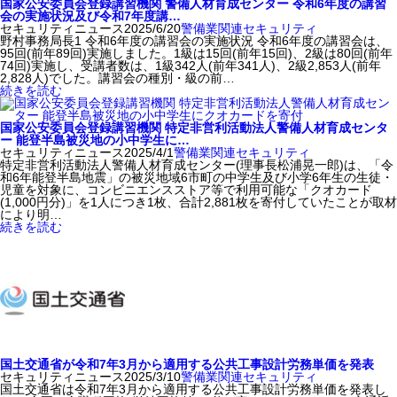
国家公安委員会登録講習機関 警備人材育成センター 令和6年度の講習
会の実施状況及び令和7年度講…
セキュリティニュース
2025/6/20
警備業関連
セキュリティ
野村事務局長1 令和6年度の講習会の実施状況 令和6年度の講習会は、
95回(前年89回)実施しました。1級は15回(前年15回)、2級は80回(前年
74回)実施し、受講者数は、1級342人(前年341人)、2級2,853人(前年
2,828人)でした。講習会の種別・級の前…
続きを読む
国家公安委員会登録講習機関 特定非営利活動法人警備人材育成センタ
ー 能登半島被災地の小中学生に…
セキュリティニュース
2025/4/1
警備業関連
セキュリティ
特定非営利活動法人警備人材育成センター(理事長松浦晃一郎)は、「令
和6年能登半島地震」の被災地域6市町の中学生及び小学6年生の生徒・
児童を対象に、コンビニエンスストア等で利用可能な「クオカード
(1,000円分)」を1人につき1枚、合計2,881枚を寄付していたことが取材
により明…
続きを読む
国土交通省が令和7年3月から適用する公共工事設計労務単価を発表
セキュリティニュース
2025/3/10
警備業関連
セキュリティ
国土交通省は令和7年3月から適用する公共工事設計労務単価を発表し