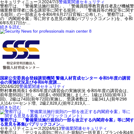
セキュリティニュース
2024/7/3
警備業関連
セキュリティ
警察庁は、「警備業法施行規則」、「警備員指導教育責任者及び機械警
備業務管理者に係る講習等に関する規則」、「警備員等の検定等に関す
る規則」の一部改正を令和6年6月27日官報に公布した。 警察庁は、こ
の「内閣府令案」等に対する意見の募集(パブリックコメント)を、令和
6年5月17日か…
続きを読む
国家公安委員会登録講習機関 警備人材育成センター 令和5年度の講習
会の実施状況及び令和6年度講…
2024/6/20
警備業関連
セキュリティ
野村事務局長1 令和5年度の講習会の実施状況 令和5年度の講習会は、
前年度85回に対し、4回多い89回実施しました。1級は15回(前年13
回)、2級は74回(前年72回)実施し、受講者数は、1級341人(前年298
人)14パーセント増、2級2,828人(前年2,819人…
続きを読む
警察庁は、「警備業法施行規則の一部を改正する内閣府令案」等に関す
る意見を募集(パブリックコメン…
セキュリティニュース
2024/6/13
警備業関連
セキュリティ
警察庁は、「デジタル原則に照らした規制の一括見直しプラン(令和4年