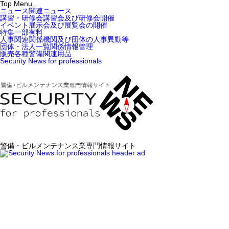
Top Menu
ニュース
関連ニュース
講習・研修会
講習会及び研修会開催
イベント
展示会及び展覧会の開催
特集
一部有料
人事関連
関係機関及び団体の人事異動等
団体・法人一覧
関係情報管理
販売
各種警備関連用品
Security News for professionals
警備・ビルメンテナンス業専門情報サイト