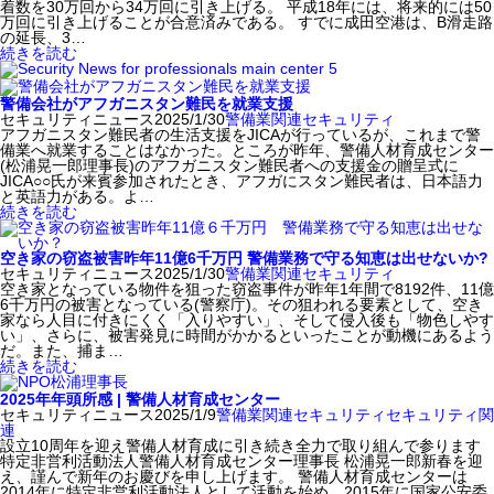
着数を30万回から34万回に引き上げる。 平成18年には、将来的には50
万回に引き上げることが合意済みである。 すでに成田空港は、B滑走路
の延長、3…
続きを読む
警備会社がアフガニスタン難民を就業支援
セキュリティニュース
2025/1/30
警備業関連
セキュリティ
アフガニスタン難民者の生活支援をJICAが行っているが、これまで警
備業へ就業することはなかった。ところが昨年、警備人材育成センター
(松浦晃一郎理事長)のアフガニスタン難民者への支援金の贈呈式に
JICA○○氏が来賓参加されたとき、アフガにスタン難民者は、日本語力
と英語力がある。よ…
続きを読む
空き家の窃盗被害昨年11億6千万円 警備業務で守る知恵は出せないか?
セキュリティニュース
2025/1/30
警備業関連
セキュリティ
空き家となっている物件を狙った窃盗事件が昨年1年間で8192件、11億
6千万円の被害となっている(警察庁)。その狙われる要素として、空き
家なら人目に付きにくく「入りやすい」、そして侵入後も「物色しやす
い」、さらに、被害発見に時間がかかるといったことが動機にあるよう
だ。また、捕ま…
続きを読む
2025年年頭所感 | 警備人材育成センター
セキュリティニュース
2025/1/9
警備業関連
セキュリティ
セキュリティ関
連
設立10周年を迎え警備人材育成に引き続き全力で取り組んで参ります
特定非営利活動法人警備人材育成センター理事長 松浦晃一郎新春を迎
え、謹んで新年のお慶びを申し上げます。 警備人材育成センターは
2014年に特定非営利活動法人として活動を始め、2015年に国家公安委