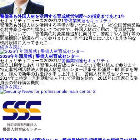
警備業も外国人材を活用する育成就労制度への指定まであと1年
セキュリティニュース
2026/1/21
警備業関連
セキュリティ
警備業も外国人材を活用する準備が整いつつある。 (一社)全国警備業協
会村井豪会長の年頭あいさつの中で、外国人材の活用の「育成就労制
度」について、「警備業の対象業種追加に向けて、警察庁や入管庁等の
関係機関と協議を行って参りました。昨年12月にはいよいよ具体的な
検討段階に入ってきたこ…
続きを読む
2026年年頭所感 | 警備人材育成センター
セキュリティニュース
2026/1/7
警備業関連
セキュリティ
設立11周年にあたり警備人材育成にさらに全力で取り組んで参ります
特定非営利活動法人警備人材育成センター理事長 松浦晃一郎 新春を迎
え、謹んで新年のお慶びを申し上げます。 警備人材育成センターは
2014年に特定非営利活動法人として活動を始め、2015年に国家公安委
員会の登録講習機関…
続きを読む