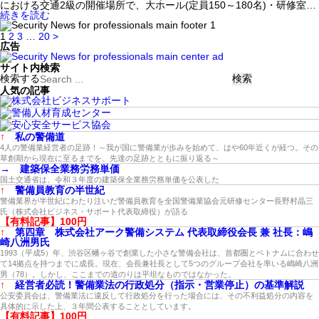
における交通2級の開催場所で、大ホール(定員150～180名)・研修室…
続きを読む
1
2
3
…
20
>
広告
サイト内検索
検索する
人気の記事
↑
私の警備道
4人の警備業経営者の足跡！～我が国に警備業が歩みを始めて、はや60年近くが経つ。その
草創期から現在に至るまでを、先達の足跡とともに振り返る～
→
建築保全業務労務単価
国土交通省は、令和３年度の建築保全業務労務単価を公表した
↑
警備員教育の半世紀
警備業界が半世紀にわたり注いだ警備員教育を全国警備業協会元研修センター長野村晶三
氏（株式会社ビジネス・サポート代表取締役）が語る
【有料記事】100円
↑
第四章 株式会社アーク警備システム 代表取締役会長 兼 社長：嶋
崎八洲男氏
1993（平成5）年、渋谷区幡ヶ谷で創業した小さな警備会社は、首都圏とベトナムに合わせ
て14拠点を持つまでに成長。現在、会長兼社長として5つのグループ会社を率いる嶋崎八洲
男（78）。しかし、ここまでの道のりは平坦なものではなかった。
↑
経営者必読！警備業法の行政処分（指示・営業停止）の基準解説
公安委員会は、警備業法に違反して行政処分を行った場合には、その不利益処分の内容を
具体的に示した上、３年間公表することとしています。
【有料記事】100円