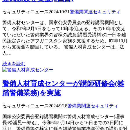
セキュリティニュース
2024/10/21
警備業関連
セキュリティ
警備人材センターは、国家公安委員会の登録講習機関とし
て、令和7年2月5日をもって10年を迎える。その10年を支え
ていただいた警備業界の皆様の誠意(講習受講料)の一部を難
民認定されたアフガニスタン家族を支援するため、昨年10月
から支援金を贈呈している。 警備人材育成センターは、法
人…
続きを読む
警備人材育成センターが講師研修会(雑
踏警備業務)を実施
セキュリティニュース
2024/9/18
警備業関連
セキュリティ
国家公安委員会登録講習機関の警備人材育成センター(理事
長:松浦晃一郎)は、令和6年9月14日から16日までの3日間に
渡り、警備員等の検定に係る雑踏警備業務講習会の講師を対