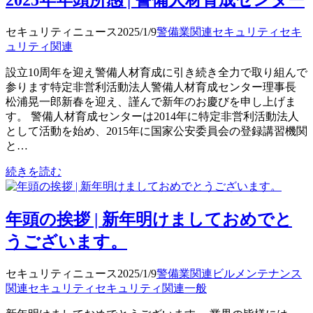
2025年年頭所感 | 警備人材育成センター
セキュリティニュース
2025/1/9
警備業関連
セキュリティ
セキ
ュリティ関連
設立10周年を迎え警備人材育成に引き続き全力で取り組んで
参ります特定非営利活動法人警備人材育成センター理事長
松浦晃一郎新春を迎え、謹んで新年のお慶びを申し上げま
す。 警備人材育成センターは2014年に特定非営利活動法人
として活動を始め、2015年に国家公安委員会の登録講習機関
と…
続きを読む
年頭の挨拶 | 新年明けましておめでと
うございます。
セキュリティニュース
2025/1/9
警備業関連
ビルメンテナンス
関連
セキュリティ
セキュリティ関連
一般