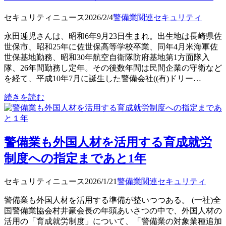
セキュリティニュース
2026/2/4
警備業関連
セキュリティ
永田逓児さんは、昭和6年9月23日生まれ。出生地は長崎県佐
世保市、昭和25年に佐世保高等学校卒業、同年4月米海軍佐
世保基地勤務、昭和30年航空自衛隊防府基地第1方面隊入
隊、26年間勤務し定年。その後数年間は民間企業の守衛など
を経て、平成10年7月に誕生した警備会社((有)ドリー…
続きを読む
警備業も外国人材を活用する育成就労
制度への指定まであと1年
セキュリティニュース
2026/1/21
警備業関連
セキュリティ
警備業も外国人材を活用する準備が整いつつある。 (一社)全
国警備業協会村井豪会長の年頭あいさつの中で、外国人材の
活用の「育成就労制度」について、「警備業の対象業種追加