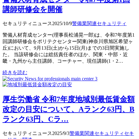
講師研修会を開催
セキュリティニュース
2025/10/9
警備業関連
セキュリティ
警備人材育成センター(理事長松浦晃一郎)は、令和7年度第1
回講師研修会をポリテクセンター関東(神奈川県旭区希望ヶ
丘)において、9月13日(土)から15日(月)までの3日間実施し
た。 当該研修会には総括責任者のほか、関東・中部・近
畿・九州から主任講師、コーチャー、現任講師(1・2…
続きを読む
厚生労働省 令和7年度地域別最低賃金額
改定の目安について、Aランク63円、B
ランク63円、Cラ…
セキュリティニュース
2025/9/3
警備業関連
セキュリティ
セキ