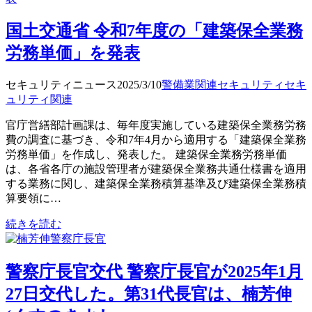
国土交通省 令和7年度の「建築保全業務
労務単価」を発表
セキュリティニュース
2025/3/10
警備業関連
セキュリティ
セキ
ュリティ関連
官庁営繕部計画課は、毎年度実施している建築保全業務労務
費の調査に基づき、令和7年4月から適用する「建築保全業務
労務単価」を作成し、発表した。 建築保全業務労務単価
は、各省各庁の施設管理者が建築保全業務共通仕様書を適用
する業務に関し、建築保全業務積算基準及び建築保全業務積
算要領に…
続きを読む
警察庁長官交代 警察庁長官が2025年1月
27日交代した。第31代長官は、楠芳伸