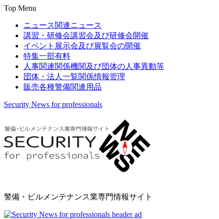
Top Menu
ニュース
関連ニュース
講習・研修会
講習会及び研修会開催
イベント
展示会及び展覧会の開催
特集
一部有料
人事関連
関係機関及び団体の人事異動等
団体・法人一覧
関係情報管理
販売
各種警備関連用品
Security News for professionals
警備・ビルメンテナンス業専門情報サイト