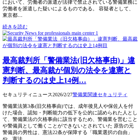
において、労働者の派遣が法律で禁止されている警備業務に
労働者を派遣した疑いによるものである。 容疑者として、
東京都…
続きを読む
最高裁判所「警備業法(旧欠格事由)」違
憲判断、最高裁が個別の法令を違憲と
判断するのは史上14例…
セキュリティニュース
2026/2/27
警備業関連
セキュリティ
警備業法第3条(旧欠格事由)では、成年後見人や保佐人を付
けた場合、認知・判断能力の低下を公的に認められた人とし
て、警備業法の欠格事由に該当するため、警備業を営むこと
や警備員として働くことができないとされていた 原告の元
警備員の男性は、憲法22条が保障する「職業選択の自由」
や、憲法…