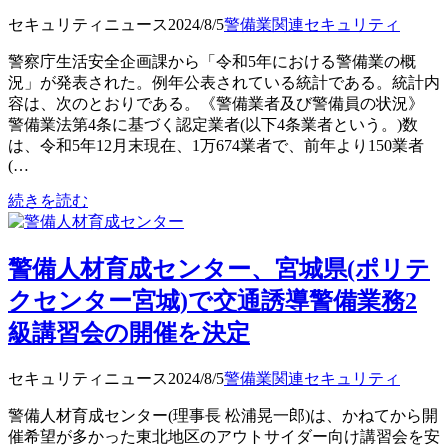
セキュリティニュース
2024/8/5
警備業関連
セキュリティ
警察庁生活安全企画課から「令和5年における警備業の概
況」が発表された。例年公表されている統計である。統計内
容は、次のとおりである。《警備業者及び警備員の状況》
警備業法第4条に基づく認定業者(以下4条業者という。)数
は、令和5年12月末現在、1万674業者で、前年より150業者
(…
続きを読む
警備人材育成センター、宮城県(ポリテ
クセンター宮城)で交通誘導警備業務2
級講習会の開催を決定
セキュリティニュース
2024/8/5
警備業関連
セキュリティ
警備人材育成センター(理事長 松浦晃一郎)は、かねてから開
催希望が多かった東北地区のアウトサイダー向け講習会を安