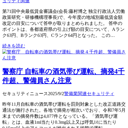
ュリティ関連
第71回中央最低賃金審議会(会長:藤村博之 独立行政法人労働
政策研究・研修機構理事長)で、今年度の地域別最低賃金額
改定の目安について答申が取りまとめられました。 答申の
ポイントは、各都道府県の引上げ額の目安について、Aラン
ク63円、Bランク63円、Cランク64円となった。 この…
続きを読む
警察庁 自転車の酒気帯び運転、摘発4千
件超、警備員さん注意
セキュリティニュース
2025/9/2
警備業関連
セキュリティ
昨年11月自転車の酒気帯び運転を罰則対象とした改正道路交
通法が施行された。各地で摘発が相次いでおり、令和7年5月
末までの摘発件数は4,077件となっている。「酒気帯び運
転」とは、血液1ml当たり0.3mg以上又は呼気1ℓに当たり