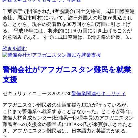
千葉県庁で開催された4者協議会(国土交通省、成田国際空港
会社、周辺市町村)において、訪日外国人の増加が見込まれ
ることから、現在の発着数を30万回から34万回に引き上げ
る。 平成18年には、将来的には50万回に引き上げることが
合意済みである。 すでに成田空港は、B滑走路の延長、3…
続きを読む
警備会社がアフガニスタン難民を就業
支援
セキュリティニュース
2025/1/30
警備業関連
セキュリティ
アフガニスタン難民者の生活支援をJICAが行っているが、
これまで警備業へ就業することはなかった。ところが昨年、
警備人材育成センター(松浦晃一郎理事長)のアフガニスタン
難民者への支援金の贈呈式にJICA○○氏が来賓参加されたと
き、アフガにスタン難民者は、日本語力と英語力がある。
よ…