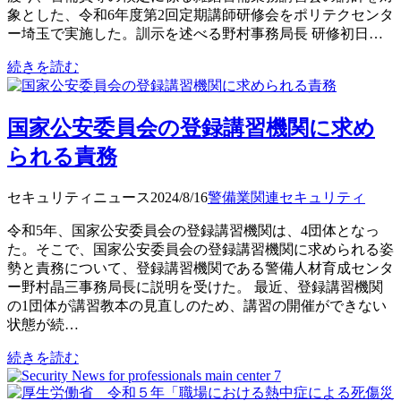
象とした、令和6年度第2回定期講師研修会をポリテクセンタ
ー埼玉で実施した。訓示を述べる野村事務局長 研修初日…
続きを読む
国家公安委員会の登録講習機関に求め
られる責務
セキュリティニュース
2024/8/16
警備業関連
セキュリティ
令和5年、国家公安委員会の登録講習機関は、4団体となっ
た。そこで、国家公安委員会の登録講習機関に求められる姿
勢と責務について、登録講習機関である警備人材育成センタ
ー野村晶三事務局長に説明を受けた。 最近、登録講習機関
の1団体が講習教本の見直しのため、講習の開催ができない
状態が続…
続きを読む