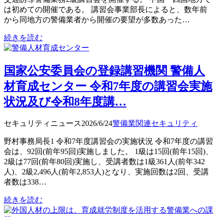
は初めての開催である。 講習会事業部長によると、数年前
から同地方の警備業者から開催の要望が多数あった…
続きを読む
国家公安委員会の登録講習機関 警備人
材育成センター 令和7年度の講習会実施
状況及び令和8年度講…
セキュリティニュース
2026/6/24
警備業関連
セキュリティ
野村事務局長1 令和7年度講習会の実施状況 令和7年度の講習
会は、92回(前年95回)実施しました。 1級は15回(前年15回)、
2級は77回(前年80回)実施し、受講者数は1級361人(前年342
人)、2級2,496人(前年2,853人)となり、実施回数は2回、受講
者数は338…
続きを読む