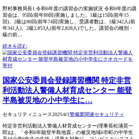
野村事務局長1 令和6年度の講習会の実施状況 令和6年度の講
習会は、95回(前年89回)実施しました。1級は15回(前年15
回)、2級は80回(前年74回)実施し、受講者数は、1級342人(前
年341人)、2級2,853人(前年2,828人)でした。講習会の種別・
級の前…
続きを読む
国家公安委員会登録講習機関 特定非営
利活動法人警備人材育成センター 能登
半島被災地の小中学生に…
セキュリティニュース
2025/4/1
警備業関連
セキュリティ
特定非営利活動法人警備人材育成センター(理事長松浦晃一
郎)は、「令和6年能登半島地震」の被災地域6市町の中学生
及び小学6年生の生徒・児童を対象に、コンビニエンススト