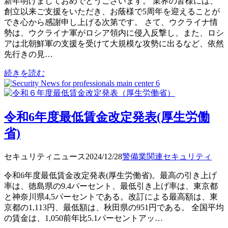
新年明けましておめでとうございます。 業界の皆様には、
創立以来ご支援をいただき、お蔭様で5周年を迎えることが
でき心から感謝申し上げる次第です。 さて、ウクライナ情
勢は、ウクライナ軍がロシア領内に侵入反撃し、また、ロシ
アは北朝鮮軍の支援を受けて大規模な攻勢に出るなど、依然
先行きの見…
続きを読む
令和6年度最低賃金改定発表(厚生労働
省)
セキュリティニュース
2024/12/28
警備業関連
セキュリティ
令和6年度最低賃金改定発表(厚生労働省)。最高の引き上げ
率は、徳島県の9.4パーセント、最低引き上げ率は、東京都
と神奈川県4,5パーセントである。改訂による最高額は、東
京都の1,113円、最低額は、秋田県の951円である。 全国平均
の賃金は、1,050前年比5.1パーセントアッ…