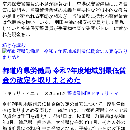
空港保安警備員の不足が顕著な中、空港保安警備員による資
質に疑問や、当該警備業務の意義と重要性など根本的な教育
の是非が問われる事態が相次ぎ、当該業務に携わる警備業者
は危機感を抱いている。 羽田空港の保安検査員として勤務
していた空港保安警備員が手荷物検査で乗客がトレーに置か
れた現金を…
続きを読む
都道府県労働局 令和7年度地域別最低賃
金の改定を取りまとめた
セキュリティニュース
2025/12/1
警備業関連
セキュリティ
令和7年度地域別最低賃金額改定の目安について、厚生労働
省は取りまとめ発表した。統計では、47都道府県すべてで最
低賃金は千円を超えた。発効日は、秋田県、群馬県は令和8
年3月、徳島県、熊本県、大分県は令和8年1月。それ以外の
都道府県は令和7年中に発効となる。平成27年からの改正額