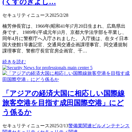
(くすのきよし…
セキュリティニュース
2025/2/28
楠芳伸長官は、1966年(昭和41年)7月20日生まれ、広島県出
身です。 1989年(平成元年)3月、京都大学法学部を卒業し、
同年4月に警察庁へ入庁されました。 入庁後は、在タイ日本
国大使館1等書記官、交通局交通企画課理事官、同交通規制
課理事官、警察庁長官官房企画官、千…
続きを読む
「アジアの経済大国に相応しい国際線
旅客空港を目指す成田国際空港」にど
う係るか
セキュリティニュース
2025/2/13
警備業関連
ビルメンテナンス
関連
セキュリティ
セキュリティ関連