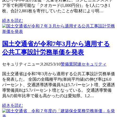
ア等で利用可能な「クオカード(1,000円分)」を1人につき1
枚、合計2,881枚を寄付していたことが取材により明…
続きを読む
国土交通省が令和7年3月から適用する
公共工事設計労務単価を発表
セキュリティニュース
2025/3/10
警備業関連
セキュリティ
国土交通省は令和7年3月から適用する公共工事設計労務単価
を発表した。 全国の全職種平均(単純平均値)の伸び率は6.0
パーセント、交通誘導誘導備員Aは5.7パーセント増、交通誘
導警備員Bは5.7パーセント増となっている。 交通誘導警備
員Aの前年比率で最も高かったのは愛知県、1,2…
続きを読む