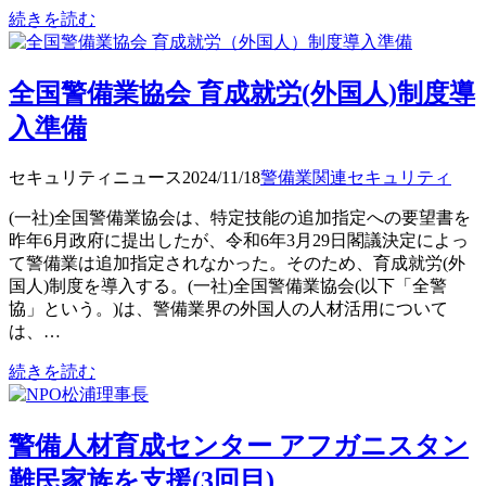
続きを読む
全国警備業協会 育成就労(外国人)制度導
入準備
セキュリティニュース
2024/11/18
警備業関連
セキュリティ
(一社)全国警備業協会は、特定技能の追加指定への要望書を
昨年6月政府に提出したが、令和6年3月29日閣議決定によっ
て警備業は追加指定されなかった。そのため、育成就労(外
国人)制度を導入する。(一社)全国警備業協会(以下「全警
協」という。)は、警備業界の外国人の人材活用について
は、…
続きを読む
警備人材育成センター アフガニスタン
難民家族を支援(3回目)