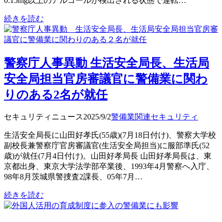
0.15mg以上のアルコールが検出される状態で運転…
続きを読む
警察庁人事異動 生活安全局長、生活局
安全局担当官房審議官に警備業に関わ
りのある2名が就任
セキュリティニュース
2025/9/2
警備業関連
セキュリティ
生活安全局長に山田好孝氏(55歳)(7月18日付け)、警察大学校
副校長兼警察庁官房審議官(生活安全局担当)に服部準氏(52
歳)が就任(7月4日付け)。山田好孝局長 山田好孝局長は、東
京都出身、東京大学法学部卒業後、1993年4月警察へ入庁、
98年8月茨城県警捜査2課長、05年7月…
続きを読む