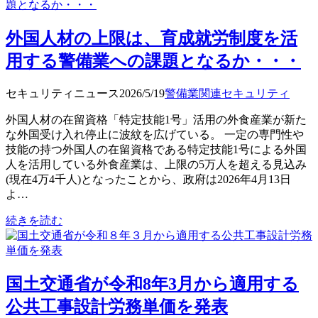
外国人材の上限は、育成就労制度を活
用する警備業への課題となるか・・・
セキュリティニュース
2026/5/19
警備業関連
セキュリティ
外国人材の在留資格「特定技能1号」活用の外食産業が新た
な外国受け入れ停止に波紋を広げている。 一定の専門性や
技能の持つ外国人の在留資格である特定技能1号による外国
人を活用している外食産業は、上限の5万人を超える見込み
(現在4万4千人)となったことから、政府は2026年4月13日
よ…
続きを読む
国土交通省が令和8年3月から適用する
公共工事設計労務単価を発表