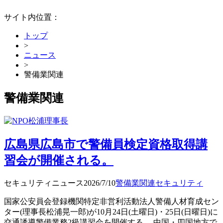
サイト内位置：
トップ
>
ニュース
>
警備業関連
警備業関連
広島県広島市で警備員検定資格取得講
習会が開催される。
セキュリティニュース
2026/7/10
警備業関連
セキュリティ
国家公安員会登録機関特定非営利活動法人警備人材育成セン
ター(理事長松浦晃一郎)が10月24日(土曜日)・25日(日曜日)に
交通誘導警備業務2級講習会を開催する。 中国・四国地方で