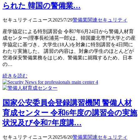
られた 韓国の警備業…
セキュリティニュース
2025/7/29
警備業関連
セキュリティ
産学協定による特別講習会 令和7年6月24日から警備人材育
成センター(理事長松浦晃一郎)は、韓国慶北専門大学との産
学協定に基づき、大学生(18人)を対象に特別講習を4日間に
わたり実施した。 講習の内容は、対象の学生のほとんどが
空港保安警備業務をはじめ、警備業に就職するため、日本
の…
続きを読む
国家公安委員会登録講習機関 警備人材
育成センター 令和6年度の講習会の実施
状況及び令和7年度講…
セキュリティニュース
2025/6/20
警備業関連
セキュリティ