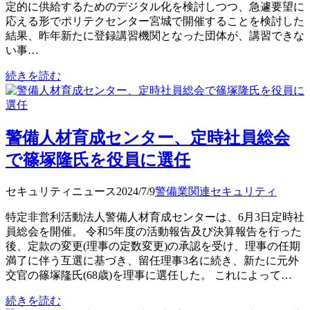
定的に供給するためのデジタル化を検討しつつ、急遽要望に
応える形でポリテクセンター宮城で開催することを検討した
結果、昨年新たに登録講習機関となった団体が、講習できな
い事…
続きを読む
警備人材育成センター、定時社員総会
で篠塚隆氏を役員に選任
セキュリティニュース
2024/7/9
警備業関連
セキュリティ
特定非営利活動法人警備人材育成センターは、6月3日定時社
員総会を開催。 令和5年度の活動報告及び決算報告を行った
後、定款の変更(理事の定数変更)の承認を受け、理事の任期
満了に伴う互選に基づき、留任理事3名に続き、新たに元外
交官の篠塚隆氏(68歳)を理事に選任した。 これによって…
続きを読む