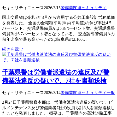
セキュリティニュース
2026/3/15
警備業関連
セキュリティ
国土交通省は令和8年3月から適用する公共工事設計労務単価
を発表した。 全国の全職種平均(単純平均値)の伸び率は4.5
パーセント、交通誘導備員Aは5.8パーセント増、交通誘導警
備員Bは6.7パーセント増となっている。 交通誘導警備員Aの
前年比率で最も高かったのは岐阜県の2,100…
続きを読む
千葉県警は労働者派遣法の違反及び警
備業法違反の疑いで、7社を書類送検
セキュリティニュース
2026/3/14
警備業関連
セキュリティ
一般
2月24日千葉県警察本部は、労働者派遣法違反の疑いで、ビ
ルメンテナンス及び警備業者7社の役員ら計8人を書類送検し
たことを発表しました。 概要は、千葉県内の高速道路工事