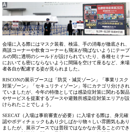
会場に入る際にはマスク装着、検温、手の消毒が徹底され、
商談コーナーや飲食コーナーも飛沫が飛ばないようにテーブ
ルの間に透明のシールドが設けられていたり、各種セミナー
においても密にならないように間隔を空けて座るなど、来場
者各自が配慮する姿が見られました。
RISCONの展示ブースは「防災・減災ゾーン」「事業リスク
対策ゾーン」「セキュリティゾーン」等にカテゴリ分けされ
ていましたが、今年の特徴としては感染症対策に関わる製品
やサービスを提案するブースや避難所感染症対策エリアが設
けられたことでしょう。
SEECAT（入場は事前審査が必要）に入場する際は、身元確
認やボディチェックもあり少しばかり物々しい雰囲気もあり
ましたが、展示ブースでは普段ではなかなか見ることのでき