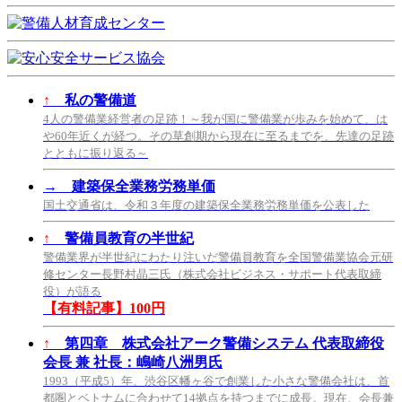
↑
私の警備道
4人の警備業経営者の足跡！～我が国に警備業が歩みを始めて、は
や60年近くが経つ。その草創期から現在に至るまでを、先達の足跡
とともに振り返る～
→
建築保全業務労務単価
国土交通省は、令和３年度の建築保全業務労務単価を公表した
↑
警備員教育の半世紀
警備業界が半世紀にわたり注いだ警備員教育を全国警備業協会元研
修センター長野村晶三氏（株式会社ビジネス・サポート代表取締
役）が語る
【有料記事】100円
↑
第四章 株式会社アーク警備システム 代表取締役
会長 兼 社長：嶋崎八洲男氏
1993（平成5）年、渋谷区幡ヶ谷で創業した小さな警備会社は、首
都圏とベトナムに合わせて14拠点を持つまでに成長。現在、会長兼