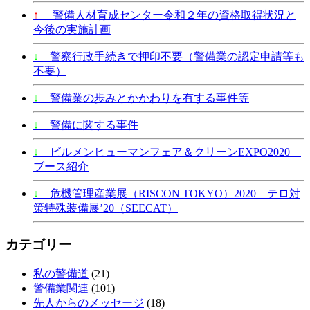
↑
警備人材育成センター令和２年の資格取得状況と
今後の実施計画
↓
警察行政手続きで押印不要（警備業の認定申請等も
不要）
↓
警備業の歩みとかかわりを有する事件等
↓
警備に関する事件
↓
ビルメンヒューマンフェア＆クリーンEXPO2020
ブース紹介
↓
危機管理産業展（RISCON TOKYO）2020 テロ対
策特殊装備展’20（SEECAT）
カテゴリー
私の警備道
(21)
警備業関連
(101)
先人からのメッセージ
(18)