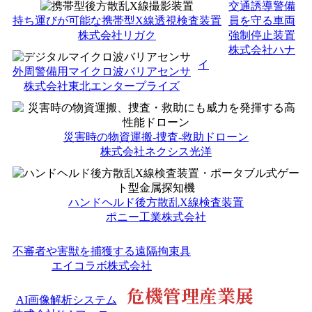
交通誘導警備
持ち運びが可能な携帯型X線透視検査装置
員を守る車両
株式会社リガク
強制停止装置
株式会社ハナ
イ
外周警備用マイクロ波バリアセンサ
株式会社東北エンタープライズ
災害時の物資運搬-捜査-救助ドローン
株式会社ネクシス光洋
ハンドヘルド後方散乱X線検査装置
ポニー工業株式会社
不審者や害獣を捕獲する遠隔拘束具
エイコラボ株式会社
危機管理産業展
AI画像解析システム