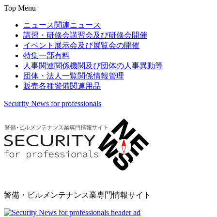
Top Menu
ニュース
関連ニュース
講習・研修会
講習会及び研修会開催
イベント
展示会及び展覧会の開催
特集
一部有料
人事関連
関係機関及び団体の人事異動等
団体・法人一覧
関係情報管理
販売
各種警備関連用品
Security News for professionals
警備・ビルメンテナンス業専門情報サイト