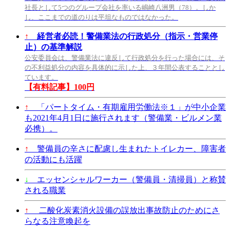
社長として5つのグループ会社を率いる嶋崎八洲男（78）。しか
し、ここまでの道のりは平坦なものではなかった。
↑
経営者必読！警備業法の行政処分（指示・営業停
止）の基準解説
公安委員会は、警備業法に違反して行政処分を行った場合には、そ
の不利益処分の内容を具体的に示した上、３年間公表することとし
ています。
【有料記事】100円
↑
「パートタイム・有期雇用労働法※１」が中小企業
も2021年4月1日に施行されます（警備業・ビルメン業
必携）。
↑
警備員の辛さに配慮し生まれたトイレカー、障害者
の活動にも活躍
↓
エッセンシャルワーカー（警備員・清掃員）と称賛
される職業
↑
二酸化炭素消火設備の誤放出事故防止のためにさ
らなる注意喚起を