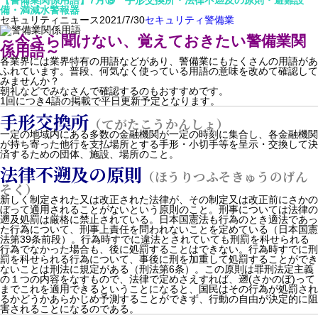
【警備業関係用語】7月⑲ 手形交換所・法律不遡及の原則・避難設
備・満減水警報器
セキュリティニュース
2021/7/30
セキュリティ
警備業
～今さら聞けない、覚えておきたい警備業関
係用語～
各業界には業界特有の用語などがあり、警備業にもたくさんの用語があ
ふれています。普段、何気なく使っている用語の意味を改めて確認して
みませんか？
朝礼などでみなさんで確認するのもおすすめです。
1回につき4語の掲載で平日更新予定となります。
手形交換所
（てがたこうかんしょ）
一定の地域内にある多数の金融機関が一定の時刻に集合し、各金融機関
が持ち寄った他行を支払場所とする手形・小切手等を呈示・交換して決
済するための団体、施設、場所のこと。
法律不遡及の原則
（ほうりつふそきゅうのげん
そく）
新しく制定された又は改正された法律が、その制定又は改正前にさかの
ぼって適用されることがないという原則のこと。刑事については法律の
遡及処罰は厳格に禁止されている。日本国憲法も行為のとき適法であっ
た行為について、刑事上責任を問われないことを定めている（日本国憲
法第39条前段）。行為時すでに違法とされていても刑罰を科せられる
行為でなかった場合も、後に処罰することはできない。行為時すでに刑
罰を科せられる行為について、事後に刑を加重して処罰することができ
ないことは刑法に規定がある（刑法第6条）。この原則は罪刑法定主義
の１つの内容をなすもので、法律で定めさえすれば、遡(さかのぼ)って
までこれを適用できるということになると、国民はその行為が処罰され
るかどうかあらかじめ予測することができず、行動の自由が決定的に阻
害されることになるのである。