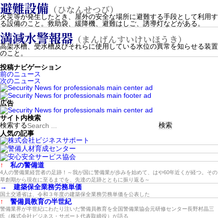
避難設備
（ひなんせつび）
火災等が発生したとき、屋外の安全な場所に避難する手段として利用す
る設備のこと。救助袋、緩降機、避難はしご、誘導灯などがある。
満減水警報器
（まんげんすいけいほうき）
高架水槽、受水槽及びそれらに使用している水位の異常を知らせる装置
のこと。
投稿ナビゲーション
前のニュース
次のニュース
広告
サイト内検索
検索する
人気の記事
↑
私の警備道
4人の警備業経営者の足跡！～我が国に警備業が歩みを始めて、はや60年近くが経つ。その
草創期から現在に至るまでを、先達の足跡とともに振り返る～
→
建築保全業務労務単価
国土交通省は、令和３年度の建築保全業務労務単価を公表した
↑
警備員教育の半世紀
警備業界が半世紀にわたり注いだ警備員教育を全国警備業協会元研修センター長野村晶三
氏（株式会社ビジネス・サポート代表取締役）が語る