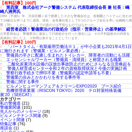
【有料記事】100円
↑
第四章 株式会社アーク警備システム 代表取締役会長 兼 社長：嶋
崎八洲男氏
1993（平成5）年、渋谷区幡ヶ谷で創業した小さな警備会社は、首都圏とベトナムに合わせ
て14拠点を持つまでに成長。現在、会長兼社長として5つのグループ会社を率いる嶋崎八洲
男（78）。しかし、ここまでの道のりは平坦なものではなかった。
↑
経営者必読！警備業法の行政処分（指示・営業停止）の基準解説
公安委員会は、警備業法に違反して行政処分を行った場合には、その不利益処分の内容を
具体的に示した上、３年間公表することとしています。
【有料記事】100円
↑
「パートタイム・有期雇用労働法※１」が中小企業も2021年4月1日
に施行されます（警備業・ビルメン業必携）。
↑
警備員の辛さに配慮し生まれたトイレカー、障害者の活動にも活躍
↓
エッセンシャルワーカー（警備員・清掃員）と称賛される職業
↑
二酸化炭素消火設備の誤放出事故防止のためにさらなる注意喚起を
↑
警備人材育成センター令和２年の資格取得状況と今後の実施計画
↓
警察行政手続きで押印不要（警備業の認定申請等も不要）
↓
警備業の歩みとかかわりを有する事件等
↓
警備に関する事件
↓
ビルメンヒューマンフェア＆クリーンEXPO2020 ブース紹介
↓
危機管理産業展（RISCON TOKYO）2020 テロ対策特殊装備
展’20（SEECAT）
カテゴリー
私の警備道
(21)
警備業関連
(101)
先人からのメッセージ
(18)
ビルメンテナンス関連
(9)
イベント関連
(7)
特集記事
(76)
座談会
(1)