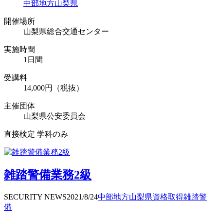
中部地方
山梨県
開催場所
山梨県総合交通センター
実施時間
1日間
受講料
14,000円（税抜）
主催団体
山梨県公安委員会
直接検定 学科のみ
雑踏警備業務2級
SECURITY NEWS
2021/8/24
中部地方
山梨県
資格取得
雑踏警
備