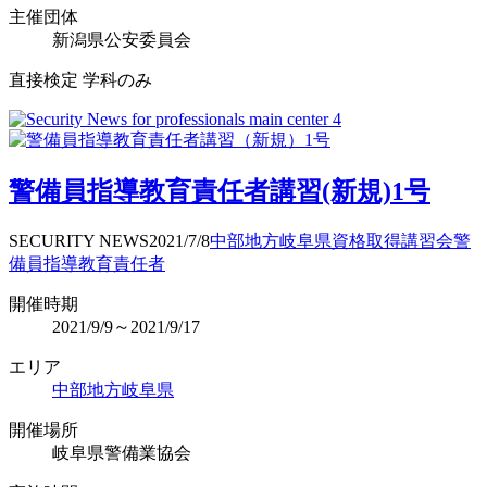
主催団体
新潟県公安委員会
直接検定 学科のみ
警備員指導教育責任者講習(新規)1号
SECURITY NEWS
2021/7/8
中部地方
岐阜県
資格取得
講習会
警
備員指導教育責任者
開催時期
2021/9/9～2021/9/17
エリア
中部地方
岐阜県
開催場所
岐阜県警備業協会