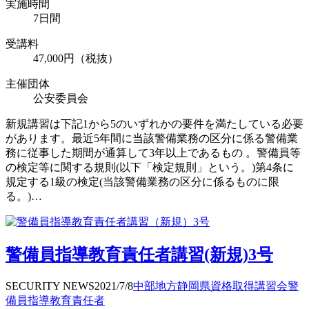
実施時間
7日間
受講料
47,000円（税抜）
主催団体
公安委員会
新規講習は下記1から5のいずれかの要件を満たしている必要
があります。最近5年間に当該警備業務の区分に係る警備業
務に従事した期間が通算して3年以上であるもの 。警備員等
の検定等に関する規則(以下「検定規則」という。)第4条に
規定する1級の検定(当該警備業務の区分に係るものに限
る。)…
警備員指導教育責任者講習(新規)3号
SECURITY NEWS
2021/7/8
中部地方
静岡県
資格取得
講習会
警
備員指導教育責任者