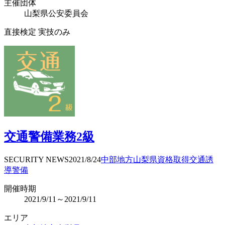
主催団体
山梨県公安委員会
直接検定 実技のみ
交通警備業務2級
SECURITY NEWS
2021/8/24
中部地方
山梨県
資格取得
交通誘
導警備
開催時期
2021/9/11～2021/9/11
エリア