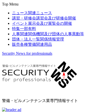
Top Menu
ニュース
関連ニュース
講習・研修会
講習会及び研修会開催
イベント
展示会及び展覧会の開催
特集
一部有料
人事関連
関係機関及び団体の人事異動等
団体・法人一覧
関係情報管理
販売
各種警備関連用品
Security News for professionals
警備・ビルメンテナンス業専門情報サイト