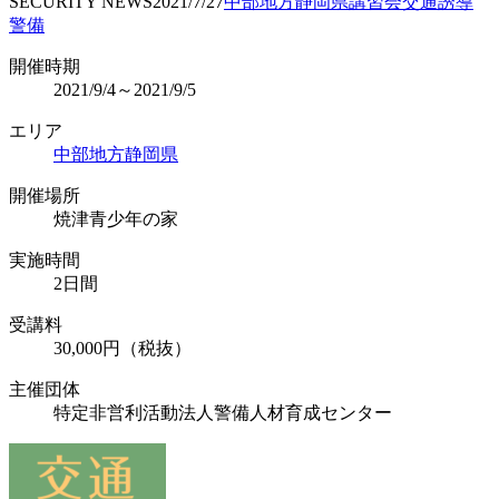
SECURITY NEWS
2021/7/27
中部地方
静岡県
講習会
交通誘導
警備
開催時期
2021/9/4～2021/9/5
エリア
中部地方
静岡県
開催場所
焼津青少年の家
実施時間
2日間
受講料
30,000円（税抜）
主催団体
特定非営利活動法人警備人材育成センター