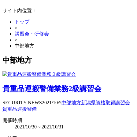
サイト内位置：
トップ
>
講習会・研修会
>
中部地方
中部地方
貴重品運搬警備業務2級講習会
SECURITY NEWS
2021/10/5
中部地方
新潟県
資格取得
講習会
貴重品運搬警備
開催時期
2021/10/30～2021/10/31