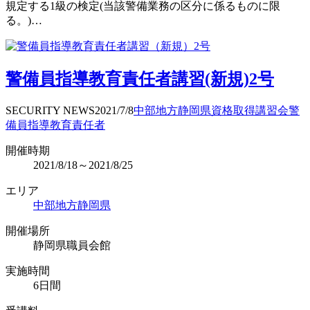
規定する1級の検定(当該警備業務の区分に係るものに限
る。)…
警備員指導教育責任者講習(新規)2号
SECURITY NEWS
2021/7/8
中部地方
静岡県
資格取得
講習会
警
備員指導教育責任者
開催時期
2021/8/18～2021/8/25
エリア
中部地方
静岡県
開催場所
静岡県職員会館
実施時間
6日間