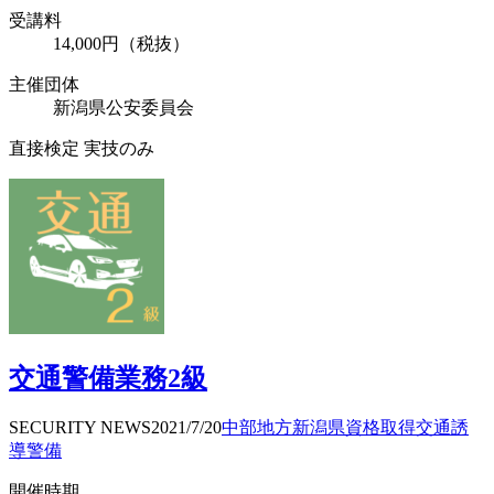
受講料
14,000円（税抜）
主催団体
新潟県公安委員会
直接検定 実技のみ
交通警備業務2級
SECURITY NEWS
2021/7/20
中部地方
新潟県
資格取得
交通誘
導警備
開催時期