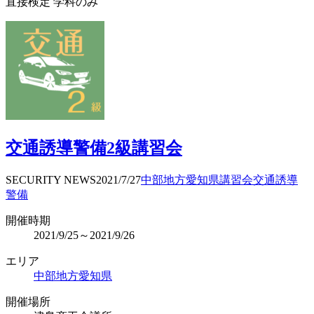
直接検定 学科のみ
交通誘導警備2級講習会
SECURITY NEWS
2021/7/27
中部地方
愛知県
講習会
交通誘導
警備
開催時期
2021/9/25～2021/9/26
エリア
中部地方
愛知県
開催場所