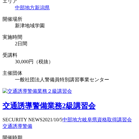
エリア
中部地方
新潟県
開催場所
新津地域学園
実施時間
2日間
受講料
30,000円（税抜）
主催団体
一般社団法人警備員特別講習事業センター
交通誘導警備業務2級講習会
SECURITY NEWS
2021/10/5
中部地方
岐阜県
資格取得
講習会
交通誘導警備
開催時期