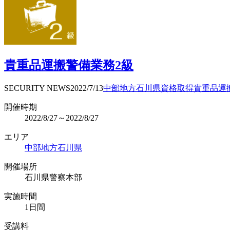
貴重品運搬警備業務2級
SECURITY NEWS
2022/7/13
中部地方
石川県
資格取得
貴重品運
開催時期
2022/8/27～2022/8/27
エリア
中部地方
石川県
開催場所
石川県警察本部
実施時間
1日間
受講料