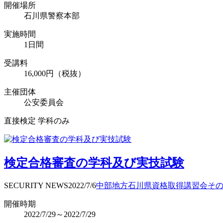
開催場所
石川県警察本部
実施時間
1日間
受講料
16,000円（税抜）
主催団体
公安委員会
直接検定 学科のみ
検定合格審査の学科及び実技試験
SECURITY NEWS
2022/7/6
中部地方
石川県
資格取得
講習会
そ
開催時期
2022/7/29～2022/7/29