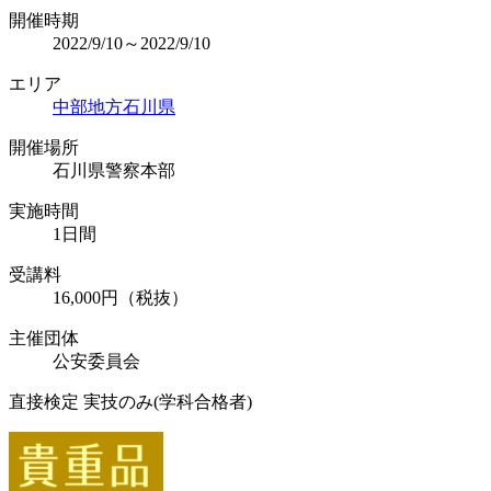
開催時期
2022/9/10～2022/9/10
エリア
中部地方
石川県
開催場所
石川県警察本部
実施時間
1日間
受講料
16,000円（税抜）
主催団体
公安委員会
直接検定 実技のみ(学科合格者)