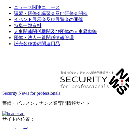
ニュース
関連ニュース
講習・研修会
講習会及び研修会開催
イベント
展示会及び展覧会の開催
特集
一部有料
人事関連
関係機関及び団体の人事異動等
団体・法人一覧
関係情報管理
販売
各種警備関連用品
Security News for professionals
警備・ビルメンテナンス業専門情報サイト
サイト内位置：