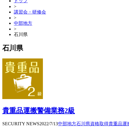
トップ
>
講習会・研修会
>
中部地方
>
石川県
石川県
貴重品運搬警備業務2級
SECURITY NEWS
2022/7/13
中部地方
石川県
資格取得
貴重品運