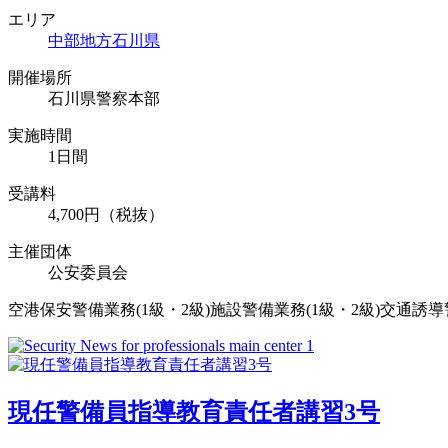
エリア
中部地方
石川県
開催場所
石川県警察本部
実施時間
1日間
受講料
4,700円（税抜）
主催団体
公安委員会
空港保安警備業務(1級・2級)施設警備業務(1級・2級)交通誘導
現任警備員指導教育責任者講習3号