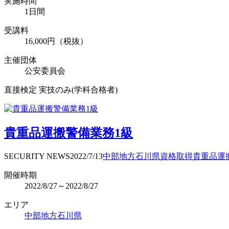
実施時間
1日間
受講料
16,000円（税抜）
主催団体
公安委員会
直接検定 実技のみ(学科合格者)
貴重品運搬警備業務1級
SECURITY NEWS
2022/7/13
中部地方
石川県
資格取得
貴重品運
開催時期
2022/8/27～2022/8/27
エリア
中部地方
石川県