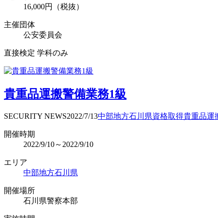
16,000円（税抜）
主催団体
公安委員会
直接検定 学科のみ
貴重品運搬警備業務1級
SECURITY NEWS
2022/7/13
中部地方
石川県
資格取得
貴重品運
開催時期
2022/9/10～2022/9/10
エリア
中部地方
石川県
開催場所
石川県警察本部