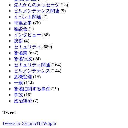
先人からのメッセージ
(18)
ビルメンテナンス関連
(9)
イベント関連
(7)
特集記事
(76)
座談会
(1)
インタビュー
(58)
挨拶
(4)
セキュリティ
(680)
警備業
(637)
警備行政
(24)
セキュリティ関連
(164)
ビルメンテナンス
(144)
危機管理
(15)
一般
(114)
警備に関する事件
(19)
事故
(16)
政治経済
(7)
Tweet
Tweets by SecurityNEWSpro