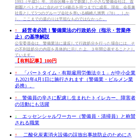
1993（平成5）年、渋谷区幡ヶ谷で創業した小さな警備会社は、首
都圏とベトナムに合わせて14拠点を持つまでに成長。現在、会長兼
社長として5つのグループ会社を率いる嶋崎八洲男（78）。しか
し、ここまでの道のりは平坦なものではなかった。
↑
経営者必読！警備業法の行政処分（指示・営業停
止）の基準解説
公安委員会は、警備業法に違反して行政処分を行った場合には、そ
の不利益処分の内容を具体的に示した上、３年間公表することとし
ています。
【有料記事】100円
↑
「パートタイム・有期雇用労働法※１」が中小企業
も2021年4月1日に施行されます（警備業・ビルメン業
必携）。
↑
警備員の辛さに配慮し生まれたトイレカー、障害者
の活動にも活躍
↓
エッセンシャルワーカー（警備員・清掃員）と称賛
される職業
↑
二酸化炭素消火設備の誤放出事故防止のためにさ