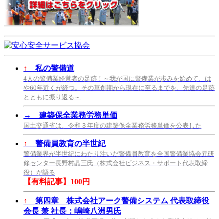
↑
私の警備道
4人の警備業経営者の足跡！～我が国に警備業が歩みを始めて、は
や60年近くが経つ。その草創期から現在に至るまでを、先達の足跡
とともに振り返る～
→
建築保全業務労務単価
国土交通省は、令和３年度の建築保全業務労務単価を公表した
↑
警備員教育の半世紀
警備業界が半世紀にわたり注いだ警備員教育を全国警備業協会元研
修センター長野村晶三氏（株式会社ビジネス・サポート代表取締
役）が語る
【有料記事】100円
↑
第四章 株式会社アーク警備システム 代表取締役
会長 兼 社長：嶋崎八洲男氏