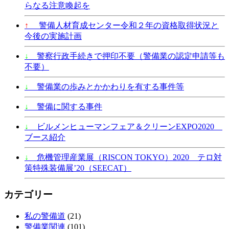
らなる注意喚起を
↑
警備人材育成センター令和２年の資格取得状況と
今後の実施計画
↓
警察行政手続きで押印不要（警備業の認定申請等も
不要）
↓
警備業の歩みとかかわりを有する事件等
↓
警備に関する事件
↓
ビルメンヒューマンフェア＆クリーンEXPO2020
ブース紹介
↓
危機管理産業展（RISCON TOKYO）2020 テロ対
策特殊装備展’20（SEECAT）
カテゴリー
私の警備道
(21)
警備業関連
(101)