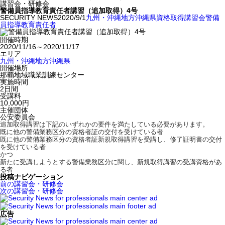
講習会・研修会
警備員指導教育責任者講習（追加取得）4号
SECURITY NEWS
2020/9/1
九州・沖縄地方
沖縄県
資格取得
講習会
警備
員指導教育責任者
開催時期
2020/11/16～2020/11/17
エリア
九州・沖縄地方
沖縄県
開催場所
那覇地域職業訓練センター
実施時間
2日間
受講料
10,000円
主催団体
公安委員会
追加取得講習は下記のいずれかの要件を満たしている必要があります。
既に他の警備業務区分の資格者証の交付を受けている者
既に他の警備業務区分の資格者証新規取得講習を受講し、修了証明書の交付
を受けている者
かつ
新たに受講しようとする警備業務区分に関し、新規取得講習の受講資格があ
る者
投稿ナビゲーション
前の講習会・研修会
次の講習会・研修会
広告