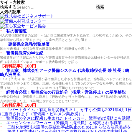
サイト内検索
検索する
人気の記事
↑
私の警備道
4人の警備業経営者の足跡！～我が国に警備業が歩みを始めて、はや60年近くが経つ。その
草創期から現在に至るまでを、先達の足跡とともに振り返る～
→
建築保全業務労務単価
国土交通省は、令和３年度の建築保全業務労務単価を公表した
↑
警備員教育の半世紀
警備業界が半世紀にわたり注いだ警備員教育を全国警備業協会元研修センター長野村晶三
氏（株式会社ビジネス・サポート代表取締役）が語る
【有料記事】100円
↑
第四章 株式会社アーク警備システム 代表取締役会長 兼 社長：嶋
崎八洲男氏
1993（平成5）年、渋谷区幡ヶ谷で創業した小さな警備会社は、首都圏とベトナムに合わせ
て14拠点を持つまでに成長。現在、会長兼社長として5つのグループ会社を率いる嶋崎八洲
男（78）。しかし、ここまでの道のりは平坦なものではなかった。
↑
経営者必読！警備業法の行政処分（指示・営業停止）の基準解説
公安委員会は、警備業法に違反して行政処分を行った場合には、その不利益処分の内容を
具体的に示した上、３年間公表することとしています。
【有料記事】100円
↑
「パートタイム・有期雇用労働法※１」が中小企業も2021年4月1日
に施行されます（警備業・ビルメン業必携）。
↑
警備員の辛さに配慮し生まれたトイレカー、障害者の活動にも活躍
↓
エッセンシャルワーカー（警備員・清掃員）と称賛される職業
↑
二酸化炭素消火設備の誤放出事故防止のためにさらなる注意喚起を
↑
警備人材育成センター令和２年の資格取得状況と今後の実施計画