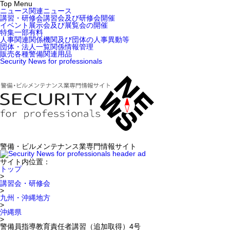
Top Menu
ニュース
関連ニュース
講習・研修会
講習会及び研修会開催
イベント
展示会及び展覧会の開催
特集
一部有料
人事関連
関係機関及び団体の人事異動等
団体・法人一覧
関係情報管理
販売
各種警備関連用品
Security News for professionals
警備・ビルメンテナンス業専門情報サイト
サイト内位置：
トップ
>
講習会・研修会
>
九州・沖縄地方
>
沖縄県
>
警備員指導教育責任者講習（追加取得）4号