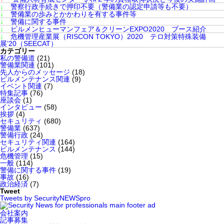
↓
警察行政手続きで押印不要（警備業の認定申請等も不要）
↓
警備業の歩みとかかわりを有する事件等
↓
警備に関する事件
↓
ビルメンヒューマンフェア＆クリーンEXPO2020 ブース紹介
↓
危機管理産業展（RISCON TOKYO）2020 テロ対策特殊装備
展’20（SEECAT）
カテゴリー
私の警備道
(21)
警備業関連
(101)
先人からのメッセージ
(18)
ビルメンテナンス関連
(9)
イベント関連
(7)
特集記事
(76)
座談会
(1)
インタビュー
(58)
挨拶
(4)
セキュリティ
(680)
警備業
(637)
警備行政
(24)
セキュリティ関連
(164)
ビルメンテナンス
(144)
危機管理
(15)
一般
(114)
警備に関する事件
(19)
事故
(16)
政治経済
(7)
Tweet
Tweets by SecurityNEWSpro
会社案内
記事募集