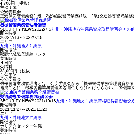
4,700円（税抜）
主催団体
公安委員会
空港保安警備業務(1級・2級)施設警備業務(1級・2級)交通誘導警備業務(
機械警備業務管理者講習
SECURITY NEWS
2022/7/5
九州・沖縄地方
沖縄県
資格取得
講習会
その
開催時期
2022/7/13～2022/7/15
エリア
九州・沖縄地方
沖縄県
開催場所
那覇地域職業訓練センター
実施時間
４日間
受講料
38,000円（税抜）
主催団体
公安委員会
機械警備業務管理者とは、公安委員会から「機械警備業務管理者資格者
地局ごとに、機械警備業務管理者を選任しなければならない。(警備業法
交通誘導警備業務2級講習会
SECURITY NEWS
2021/10/13
九州・沖縄地方
沖縄県
資格取得
講習会
交
開催時期
2021/11/27～2021/11/28
エリア
九州・沖縄地方
沖縄県
開催場所
ポリテクセンター沖縄
実施時間