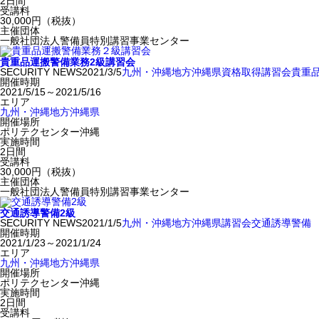
2日間
受講料
30,000円（税抜）
主催団体
一般社団法人警備員特別講習事業センター
貴重品運搬警備業務2級講習会
SECURITY NEWS
2021/3/5
九州・沖縄地方
沖縄県
資格取得
講習会
貴重
開催時期
2021/5/15～2021/5/16
エリア
九州・沖縄地方
沖縄県
開催場所
ポリテクセンター沖縄
実施時間
2日間
受講料
30,000円（税抜）
主催団体
一般社団法人警備員特別講習事業センター
交通誘導警備2級
SECURITY NEWS
2021/1/5
九州・沖縄地方
沖縄県
講習会
交通誘導警備
開催時期
2021/1/23～2021/1/24
エリア
九州・沖縄地方
沖縄県
開催場所
ポリテクセンター沖縄
実施時間
2日間
受講料