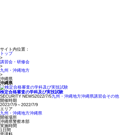
サイト内位置：
トップ
>
講習会・研修会
>
九州・沖縄地方
>
沖縄県
沖縄県
検定合格審査の学科及び実技試験
SECURITY NEWS
2022/7/5
九州・沖縄地方
沖縄県
講習会
その他
開催時期
2022/7/9～2022/7/9
エリア
九州・沖縄地方
沖縄県
開催場所
沖縄県警察本部
実施時間
1日間
受講料