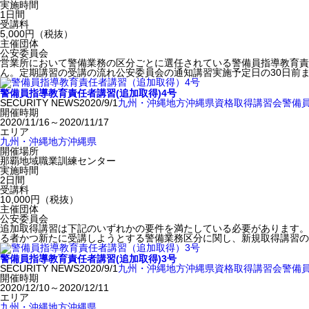
実施時間
1日間
受講料
5,000円（税抜）
主催団体
公安委員会
営業所において警備業務の区分ごとに選任されている警備員指導教育責
ん。定期講習の受講の流れ公安委員会の通知講習実施予定日の30日前
警備員指導教育責任者講習(追加取得)4号
SECURITY NEWS
2020/9/1
九州・沖縄地方
沖縄県
資格取得
講習会
警備
開催時期
2020/11/16～2020/11/17
エリア
九州・沖縄地方
沖縄県
開催場所
那覇地域職業訓練センター
実施時間
2日間
受講料
10,000円（税抜）
主催団体
公安委員会
追加取得講習は下記のいずれかの要件を満たしている必要があります。
る者かつ新たに受講しようとする警備業務区分に関し、新規取得講習の
警備員指導教育責任者講習(追加取得)3号
SECURITY NEWS
2020/9/1
九州・沖縄地方
沖縄県
資格取得
講習会
警備
開催時期
2020/12/10～2020/12/11
エリア
九州・沖縄地方
沖縄県