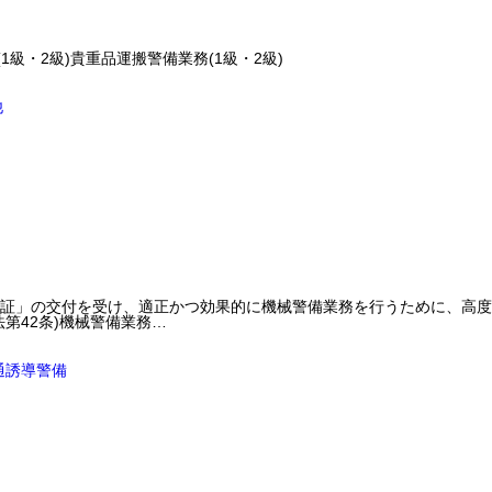
1級・2級)貴重品運搬警備業務(1級・2級)
他
証」の交付を受け、適正かつ効果的に機械警備業務を行うために、高度
第42条)機械警備業務…
通誘導警備