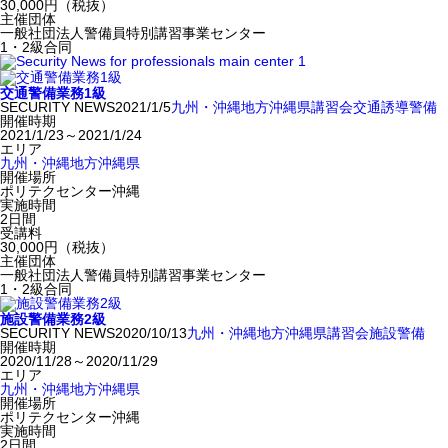
30,000円（税抜）
主催団体
一般社団法人警備員特別講習事業センター
1・2級合同
交通警備業務1級
SECURITY NEWS
2021/1/5
九州・沖縄地方
沖縄県
講習会
交通誘導警備
開催時期
2021/1/23～2021/1/24
エリア
九州・沖縄地方
沖縄県
開催場所
ポリテクセンター沖縄
実施時間
2日間
受講料
30,000円（税抜）
主催団体
一般社団法人警備員特別講習事業センター
1・2級合同
施設警備業務2級
SECURITY NEWS
2020/10/13
九州・沖縄地方
沖縄県
講習会
施設警備
開催時期
2020/11/28～2020/11/29
エリア
九州・沖縄地方
沖縄県
開催場所
ポリテクセンター沖縄
実施時間
2日間