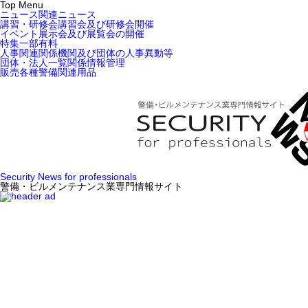
Top Menu
ニュース
関連ニュース
講習・研修会
講習会及び研修会開催
イベント
展示会及び展覧会の開催
特集
一部有料
人事関連
関係機関及び団体の人事異動等
団体・法人一覧
関係情報管理
販売
各種警備関連用品
Security News for professionals
警備・ビルメンテナンス業専門情報サイト