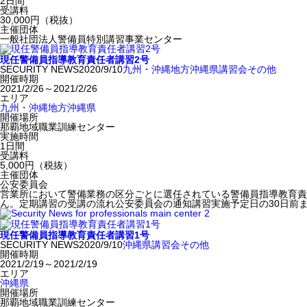
2日間
受講料
30,000円（税抜）
主催団体
一般社団法人警備員特別講習事業センター
現任警備員指導教育責任者講習2号
SECURITY NEWS
2020/9/10
九州・沖縄地方
沖縄県
講習会
その他
開催時期
2021/2/26～2021/2/26
エリア
九州・沖縄地方
沖縄県
開催場所
那覇地域職業訓練センター
実施時間
1日間
受講料
5,000円（税抜）
主催団体
公安委員会
営業所において警備業務の区分ごとに選任されている警備員指導教育責
ん。定期講習の受講の流れ公安委員会の通知講習実施予定日の30日前
現任警備員指導教育責任者講習1号
SECURITY NEWS
2020/9/10
沖縄県
講習会
その他
開催時期
2021/2/19～2021/2/19
エリア
沖縄県
開催場所
那覇地域職業訓練センター