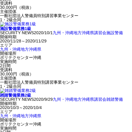
受講料
30,000円（税抜）
主催団体
一般社団法人警備員特別講習事業センター
1・2級合同
施設警備業務1級
SECURITY NEWS
2020/10/1
九州・沖縄地方
沖縄県
講習会
施設警備
開催時期
2020/11/28～2020/11/29
エリア
九州・沖縄地方
沖縄県
開催場所
ポリテクセンター沖縄
実施時間
2日間
受講料
30,000円（税抜）
主催団体
一般社団法人警備員特別講習事業センター
1・2級合同
雑踏警備業務2級
SECURITY NEWS
2020/9/29
九州・沖縄地方
沖縄県
講習会
雑踏警備
開催時期
2020/10/3～2020/10/4
エリア
九州・沖縄地方
沖縄県
開催場所
ポリテクセンター沖縄
実施時間