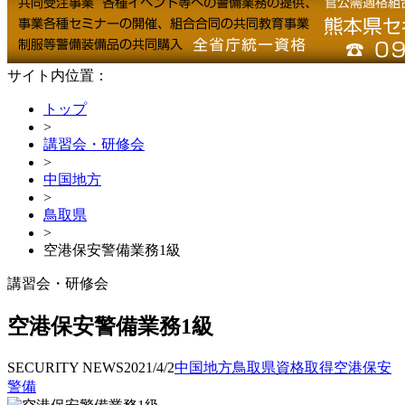
サイト内位置：
トップ
>
講習会・研修会
>
中国地方
>
鳥取県
>
空港保安警備業務1級
講習会・研修会
空港保安警備業務1級
SECURITY NEWS
2021/4/2
中国地方
鳥取県
資格取得
空港保安
警備