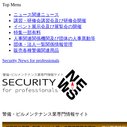
Top Menu
ニュース
関連ニュース
講習・研修会
講習会及び研修会開催
イベント
展示会及び展覧会の開催
特集
一部有料
人事関連
関係機関及び団体の人事異動等
団体・法人一覧
関係情報管理
販売
各種警備関連用品
Security News for professionals
警備・ビルメンテナンス業専門情報サイト