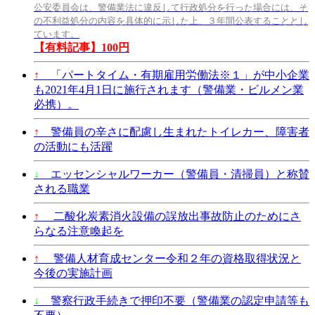
公安委員会は、警備業法に違反して行政処分を行った場合には、そ
の不利益処分の内容を具体的に示した上、３年間公表することとし
ています。
【有料記事】100円
↑
「パートタイム・有期雇用労働法※１」が中小企業
も2021年4月1日に施行されます（警備業・ビルメン業
必携）。
↑
警備員の辛さに配慮し生まれたトイレカー、障害者
の活動にも活躍
↓
エッセンシャルワーカー（警備員・清掃員）と称賛
される職業
↑
二酸化炭素消火設備の誤放出事故防止のためにさ
らなる注意喚起を
↑
警備人材育成センター令和２年の資格取得状況と
今後の実施計画
↓
警察行政手続きで押印不要（警備業の認定申請等も