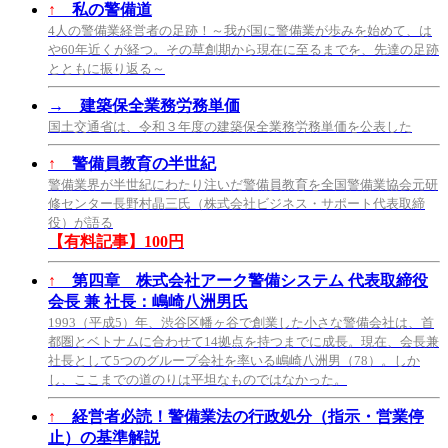
↑
私の警備道
4人の警備業経営者の足跡！～我が国に警備業が歩みを始めて、は
や60年近くが経つ。その草創期から現在に至るまでを、先達の足跡
とともに振り返る～
→
建築保全業務労務単価
国土交通省は、令和３年度の建築保全業務労務単価を公表した
↑
警備員教育の半世紀
警備業界が半世紀にわたり注いだ警備員教育を全国警備業協会元研
修センター長野村晶三氏（株式会社ビジネス・サポート代表取締
役）が語る
【有料記事】100円
↑
第四章 株式会社アーク警備システム 代表取締役
会長 兼 社長：嶋崎八洲男氏
1993（平成5）年、渋谷区幡ヶ谷で創業した小さな警備会社は、首
都圏とベトナムに合わせて14拠点を持つまでに成長。現在、会長兼
社長として5つのグループ会社を率いる嶋崎八洲男（78）。しか
し、ここまでの道のりは平坦なものではなかった。
↑
経営者必読！警備業法の行政処分（指示・営業停
止）の基準解説