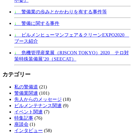
不要）
↓
警備業の歩みとかかわりを有する事件等
↓
警備に関する事件
↓
ビルメンヒューマンフェア＆クリーンEXPO2020
ブース紹介
↓
危機管理産業展（RISCON TOKYO）2020 テロ対
策特殊装備展’20（SEECAT）
カテゴリー
私の警備道
(21)
警備業関連
(101)
先人からのメッセージ
(18)
ビルメンテナンス関連
(9)
イベント関連
(7)
特集記事
(76)
座談会
(1)
インタビュー
(58)