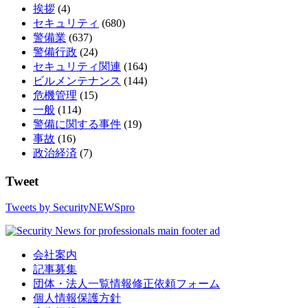
挨拶
(4)
セキュリティ
(680)
警備業
(637)
警備行政
(24)
セキュリティ関連
(164)
ビルメンテナンス
(144)
危機管理
(15)
一般
(114)
警備に関する事件
(19)
事故
(16)
政治経済
(7)
Tweet
Tweets by SecurityNEWSpro
会社案内
記事募集
団体・法人一覧情報修正依頼フォーム
個人情報保護方針