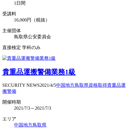
1日間
受講料
16,000円（税抜）
主催団体
鳥取県公安委員会
直接検定 学科のみ
貴重品運搬警備業務1級
SECURITY NEWS
2021/4/5
中国地方
鳥取県
資格取得
貴重品運
搬警備
開催時期
2021/7/3～2021/7/3
エリア
中国地方
鳥取県