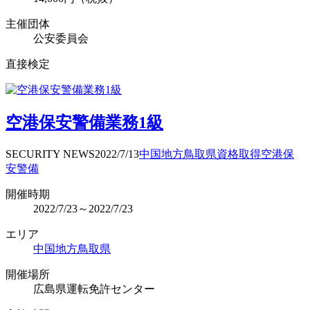
主催団体
公安委員会
直接検定
空港保安警備業務1級
SECURITY NEWS
2022/7/13
中国地方
鳥取県
資格取得
空港保
安警備
開催時期
2022/7/23～2022/7/23
エリア
中国地方
鳥取県
開催場所
広島県運転免許センター