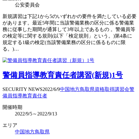
公安委員会
新規講習は下記1から5のいずれかの要件を満たしている必要
があります。最近5年間に当該警備業務の区分に係る警備業
務に従事した期間が通算して3年以上であるもの 。警備員等
の検定等に関する規則(以下「検定規則」という。)第4条に
規定する1級の検定(当該警備業務の区分に係るものに限
る。)…
警備員指導教育責任者講習(新規)1号
SECURITY NEWS
2022/6/9
中国地方
鳥取県
資格取得
講習会
警
備員指導教育責任者
開催時期
2022/9/5～2022/9/13
エリア
中国地方
鳥取県