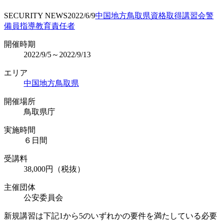
SECURITY NEWS
2022/6/9
中国地方
鳥取県
資格取得
講習会
警
備員指導教育責任者
開催時期
2022/9/5～2022/9/13
エリア
中国地方
鳥取県
開催場所
鳥取県庁
実施時間
６日間
受講料
38,000円（税抜）
主催団体
公安委員会
新規講習は下記1から5のいずれかの要件を満たしている必要