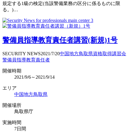
規定する1級の検定(当該警備業務の区分に係るものに限
る。)…
警備員指導教育責任者講習(新規)1号
SECURITY NEWS
2021/7/20
中国地方
鳥取県
資格取得
講習会
警備員指導教育責任者
開催時期
2021/9/6～2021/9/14
エリア
中国地方
鳥取県
開催場所
鳥取県庁
実施時間
7日間