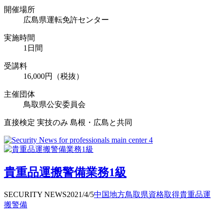
開催場所
広島県運転免許センター
実施時間
1日間
受講料
16,000円（税抜）
主催団体
鳥取県公安委員会
直接検定 実技のみ 島根・広島と共同
貴重品運搬警備業務1級
SECURITY NEWS
2021/4/5
中国地方
鳥取県
資格取得
貴重品運
搬警備