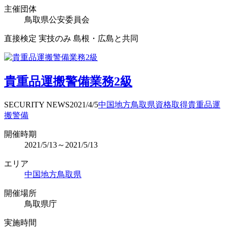
主催団体
鳥取県公安委員会
直接検定 実技のみ 島根・広島と共同
貴重品運搬警備業務2級
SECURITY NEWS
2021/4/5
中国地方
鳥取県
資格取得
貴重品運
搬警備
開催時期
2021/5/13～2021/5/13
エリア
中国地方
鳥取県
開催場所
鳥取県庁
実施時間