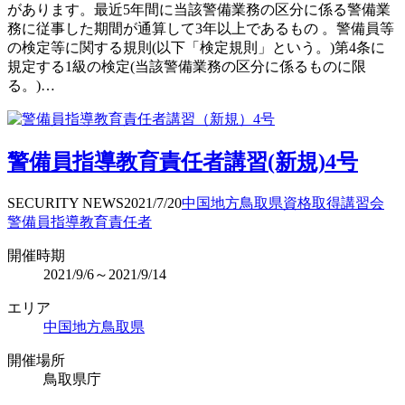
があります。最近5年間に当該警備業務の区分に係る警備業
務に従事した期間が通算して3年以上であるもの 。警備員等
の検定等に関する規則(以下「検定規則」という。)第4条に
規定する1級の検定(当該警備業務の区分に係るものに限
る。)…
警備員指導教育責任者講習(新規)4号
SECURITY NEWS
2021/7/20
中国地方
鳥取県
資格取得
講習会
警備員指導教育責任者
開催時期
2021/9/6～2021/9/14
エリア
中国地方
鳥取県
開催場所
鳥取県庁