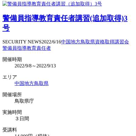
警備員指導教育責任者講習(追加取得)3
号
SECURITY NEWS
2022/6/16
中国地方
鳥取県
資格取得
講習会
警備員指導教育責任者
開催時期
2022/9/8～2022/9/13
エリア
中国地方
鳥取県
開催場所
鳥取県庁
実施時間
３日間
受講料