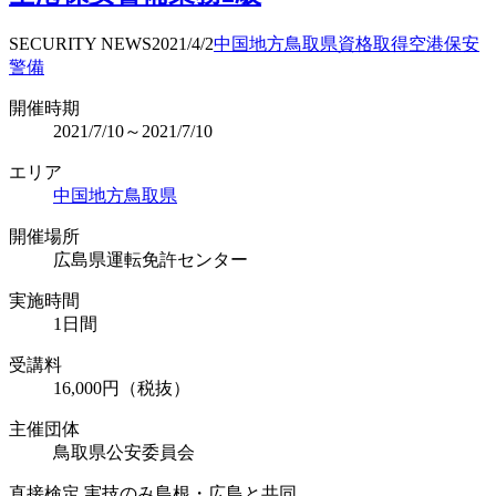
SECURITY NEWS
2021/4/2
中国地方
鳥取県
資格取得
空港保安
警備
開催時期
2021/7/10～2021/7/10
エリア
中国地方
鳥取県
開催場所
広島県運転免許センター
実施時間
1日間
受講料
16,000円（税抜）
主催団体
鳥取県公安委員会
直接検定 実技のみ島根・広島と共同