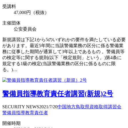
受講料
47,000円（税抜）
主催団体
公安委員会
新規講習は下記1から5のいずれかの要件を満たしている必要
があります。最近5年間に当該警備業務の区分に係る警備業
務に従事した期間が通算して3年以上であるもの 。警備員等
の検定等に関する規則(以下「検定規則」という。)第4条に
規定する1級の検定(当該警備業務の区分に係るものに限
る。)…
警備員指導教育責任者講習(新規)2号
SECURITY NEWS
2021/7/20
中国地方
鳥取県
資格取得
講習会
警備員指導教育責任者
開催時期