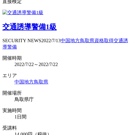
直接検定
交通誘導警備1級
SECURITY NEWS
2022/7/13
中国地方
鳥取県
資格取得
交通誘
導警備
開催時期
2022/7/22～2022/7/22
エリア
中国地方
鳥取県
開催場所
鳥取県庁
実施時間
1日間
受講料
14,000円（税抜）