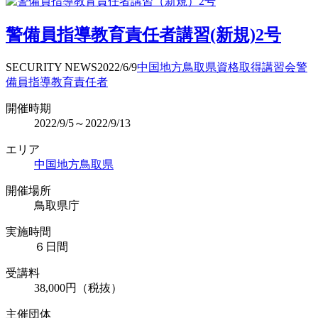
警備員指導教育責任者講習(新規)2号
SECURITY NEWS
2022/6/9
中国地方
鳥取県
資格取得
講習会
警
備員指導教育責任者
開催時期
2022/9/5～2022/9/13
エリア
中国地方
鳥取県
開催場所
鳥取県庁
実施時間
６日間
受講料
38,000円（税抜）
主催団体