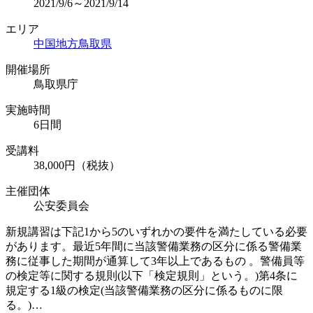
2021/9/6～2021/9/14
エリア
中国地方
鳥取県
開催場所
鳥取県庁
実施時間
6日間
受講料
38,000円（税抜）
主催団体
公安委員会
新規講習は下記1から5のいずれかの要件を満たしている必要
があります。最近5年間に当該警備業務の区分に係る警備業
務に従事した期間が通算して3年以上であるもの 。警備員等
の検定等に関する規則(以下「検定規則」という。)第4条に
規定する1級の検定(当該警備業務の区分に係るものに限
る。)…