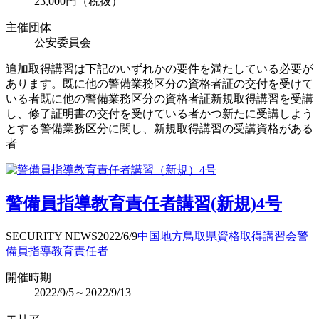
23,000円（税抜）
主催団体
公安委員会
追加取得講習は下記のいずれかの要件を満たしている必要が
あります。既に他の警備業務区分の資格者証の交付を受けて
いる者既に他の警備業務区分の資格者証新規取得講習を受講
し、修了証明書の交付を受けている者かつ新たに受講しよう
とする警備業務区分に関し、新規取得講習の受講資格がある
者
警備員指導教育責任者講習(新規)4号
SECURITY NEWS
2022/6/9
中国地方
鳥取県
資格取得
講習会
警
備員指導教育責任者
開催時期
2022/9/5～2022/9/13
エリア