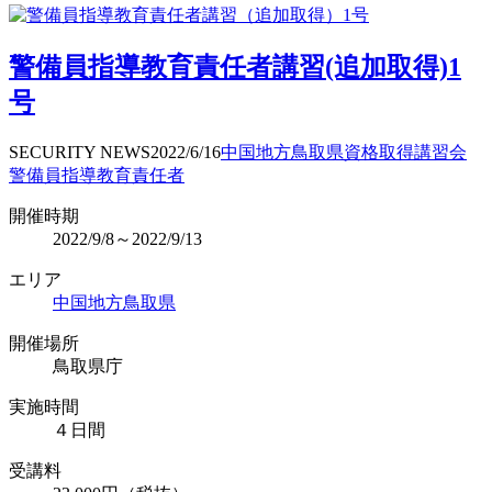
警備員指導教育責任者講習(追加取得)1
号
SECURITY NEWS
2022/6/16
中国地方
鳥取県
資格取得
講習会
警備員指導教育責任者
開催時期
2022/9/8～2022/9/13
エリア
中国地方
鳥取県
開催場所
鳥取県庁
実施時間
４日間
受講料