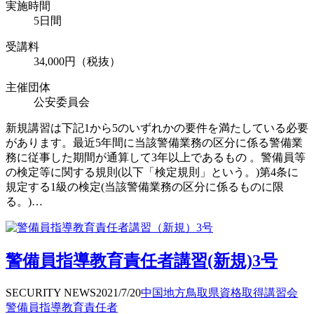
実施時間
5日間
受講料
34,000円（税抜）
主催団体
公安委員会
新規講習は下記1から5のいずれかの要件を満たしている必要
があります。最近5年間に当該警備業務の区分に係る警備業
務に従事した期間が通算して3年以上であるもの 。警備員等
の検定等に関する規則(以下「検定規則」という。)第4条に
規定する1級の検定(当該警備業務の区分に係るものに限
る。)…
警備員指導教育責任者講習(新規)3号
SECURITY NEWS
2021/7/20
中国地方
鳥取県
資格取得
講習会
警備員指導教育責任者