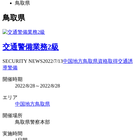
鳥取県
鳥取県
交通警備業務2級
SECURITY NEWS
2022/7/13
中国地方
鳥取県
資格取得
交通誘
導警備
開催時期
2022/8/28～2022/8/28
エリア
中国地方
鳥取県
開催場所
鳥取県警察本部
実施時間