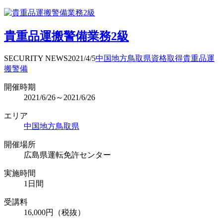
貴重品運搬警備業務2級
SECURITY NEWS
2021/4/5
中国地方
鳥取県
資格取得
貴重品運
搬警備
開催時期
2021/6/26～2021/6/26
エリア
中国地方
鳥取県
開催場所
広島県運転免許センター
実施時間
1日間
受講料
16,000円（税抜）