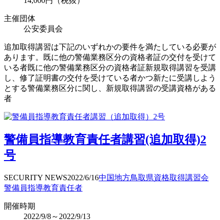
14,000円（税抜）
主催団体
公安委員会
追加取得講習は下記のいずれかの要件を満たしている必要が
あります。既に他の警備業務区分の資格者証の交付を受けて
いる者既に他の警備業務区分の資格者証新規取得講習を受講
し、修了証明書の交付を受けている者かつ新たに受講しよう
とする警備業務区分に関し、新規取得講習の受講資格がある
者
警備員指導教育責任者講習(追加取得)2
号
SECURITY NEWS
2022/6/16
中国地方
鳥取県
資格取得
講習会
警備員指導教育責任者
開催時期
2022/9/8～2022/9/13