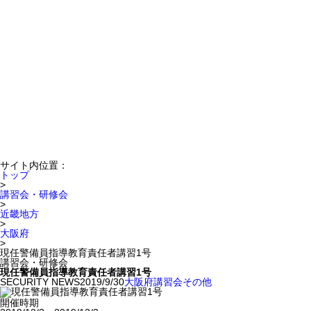
サイト内位置：
トップ
>
講習会・研修会
>
近畿地方
>
大阪府
>
現任警備員指導教育責任者講習1号
講習会・研修会
現任警備員指導教育責任者講習1号
SECURITY NEWS
2019/9/30
大阪府
講習会
その他
開催時期