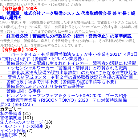
氏（株式会社ビジネス・サポート代表取締役）が語る
【有料記事】100円
↑
第四章 株式会社アーク警備システム 代表取締役会長 兼 社長：嶋
崎八洲男氏
1993（平成5）年、渋谷区幡ヶ谷で創業した小さな警備会社は、首都圏とベトナムに合わせ
て14拠点を持つまでに成長。現在、会長兼社長として5つのグループ会社を率いる嶋崎八洲
男（78）。しかし、ここまでの道のりは平坦なものではなかった。
↑
経営者必読！警備業法の行政処分（指示・営業停止）の基準解説
公安委員会は、警備業法に違反して行政処分を行った場合には、その不利益処分の内容を
具体的に示した上、３年間公表することとしています。
【有料記事】100円
↑
「パートタイム・有期雇用労働法※１」が中小企業も2021年4月1日
に施行されます（警備業・ビルメン業必携）。
↑
警備員の辛さに配慮し生まれたトイレカー、障害者の活動にも活躍
↓
エッセンシャルワーカー（警備員・清掃員）と称賛される職業
↑
二酸化炭素消火設備の誤放出事故防止のためにさらなる注意喚起を
↑
警備人材育成センター令和２年の資格取得状況と今後の実施計画
↓
警察行政手続きで押印不要（警備業の認定申請等も不要）
↓
警備業の歩みとかかわりを有する事件等
↓
警備に関する事件
↓
ビルメンヒューマンフェア＆クリーンEXPO2020 ブース紹介
↓
危機管理産業展（RISCON TOKYO）2020 テロ対策特殊装備
展’20（SEECAT）
カテゴリー
私の警備道
(21)
警備業関連
(101)
先人からのメッセージ
(18)
ビルメンテナンス関連
(9)
イベント関連
(7)
特集記事
(76)