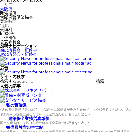
2019/12/3～2019/12/3
エリア
大阪府
開催場所
大阪府警備業協会
実施時間
1日間
受講料
5,000円
主催団体
公安委員会
投稿ナビゲーション
前の講習会・研修会
次の講習会・研修会
広告
サイト内検索
検索する
人気の記事
↑
私の警備道
4人の警備業経営者の足跡！～我が国に警備業が歩みを始めて、はや60年近くが経つ。その
草創期から現在に至るまでを、先達の足跡とともに振り返る～
→
建築保全業務労務単価
国土交通省は、令和３年度の建築保全業務労務単価を公表した
↑
警備員教育の半世紀
警備業界が半世紀にわたり注いだ警備員教育を全国警備業協会元研修センター長野村晶三