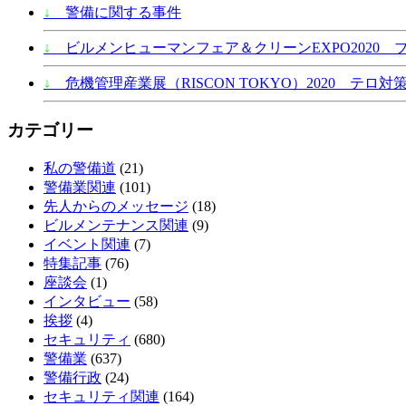
↓
警備に関する事件
↓
ビルメンヒューマンフェア＆クリーンEXPO2020 
↓
危機管理産業展（RISCON TOKYO）2020 テロ対策
カテゴリー
私の警備道
(21)
警備業関連
(101)
先人からのメッセージ
(18)
ビルメンテナンス関連
(9)
イベント関連
(7)
特集記事
(76)
座談会
(1)
インタビュー
(58)
挨拶
(4)
セキュリティ
(680)
警備業
(637)
警備行政
(24)
セキュリティ関連
(164)