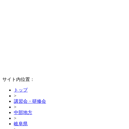
サイト内位置：
トップ
>
講習会・研修会
>
中部地方
>
岐阜県