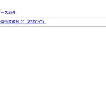
ブース紹介
特殊装備展’20（SEECAT）