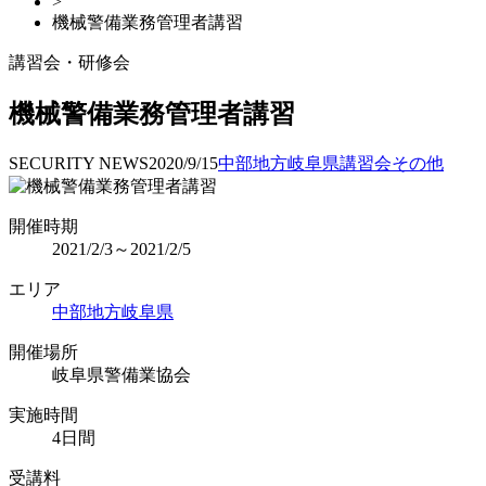
>
機械警備業務管理者講習
講習会・研修会
機械警備業務管理者講習
SECURITY NEWS
2020/9/15
中部地方
岐阜県
講習会
その他
開催時期
2021/2/3～2021/2/5
エリア
中部地方
岐阜県
開催場所
岐阜県警備業協会
実施時間
4日間
受講料