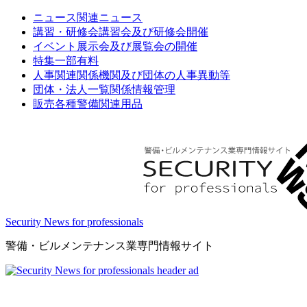
ニュース
関連ニュース
講習・研修会
講習会及び研修会開催
イベント
展示会及び展覧会の開催
特集
一部有料
人事関連
関係機関及び団体の人事異動等
団体・法人一覧
関係情報管理
販売
各種警備関連用品
Security News for professionals
警備・ビルメンテナンス業専門情報サイト