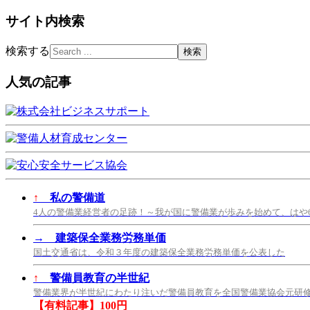
サイト内検索
検索する
人気の記事
↑
私の警備道
4人の警備業経営者の足跡！～我が国に警備業が歩みを始めて、はや
→
建築保全業務労務単価
国土交通省は、令和３年度の建築保全業務労務単価を公表した
↑
警備員教育の半世紀
警備業界が半世紀にわたり注いだ警備員教育を全国警備業協会元研
【有料記事】100円