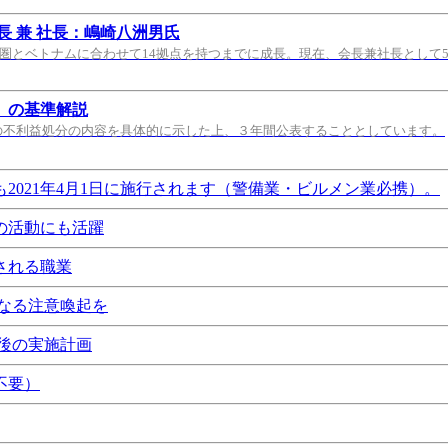
 兼 社長：嶋崎八洲男氏
都圏とベトナムに合わせて14拠点を持つまでに成長。現在、会長兼社長として
）の基準解説
の不利益処分の内容を具体的に示した上、３年間公表することとしています。
021年4月1日に施行されます（警備業・ビルメン業必携）。
の活動にも活躍
される職業
なる注意喚起を
後の実施計画
不要）