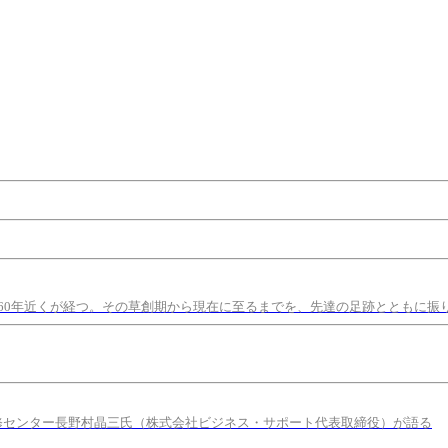
60年近くが経つ。その草創期から現在に至るまでを、先達の足跡とともに振
修センター長野村晶三氏（株式会社ビジネス・サポート代表取締役）が語る