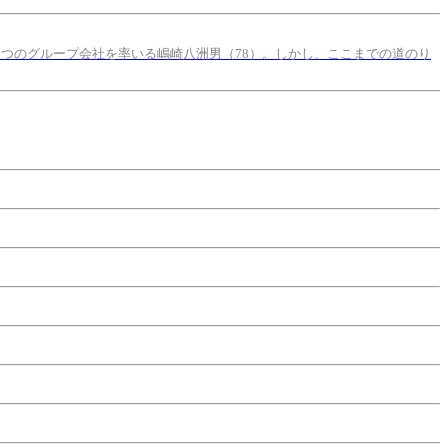
5つのグループ会社を率いる嶋崎八洲男（78）。しかし、ここまでの道のり