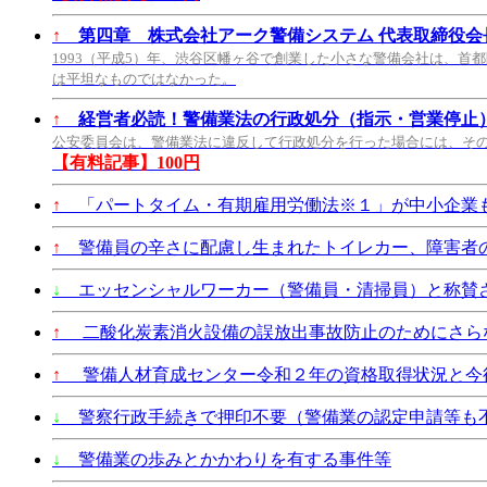
↑
第四章 株式会社アーク警備システム 代表取締役会長
1993（平成5）年、渋谷区幡ヶ谷で創業した小さな警備会社は、首
は平坦なものではなかった。
↑
経営者必読！警備業法の行政処分（指示・営業停止
公安委員会は、警備業法に違反して行政処分を行った場合には、そ
【有料記事】100円
↑
「パートタイム・有期雇用労働法※１」が中小企業も2
↑
警備員の辛さに配慮し生まれたトイレカー、障害者
↓
エッセンシャルワーカー（警備員・清掃員）と称賛
↑
二酸化炭素消火設備の誤放出事故防止のためにさら
↑
警備人材育成センター令和２年の資格取得状況と今
↓
警察行政手続きで押印不要（警備業の認定申請等も
↓
警備業の歩みとかかわりを有する事件等