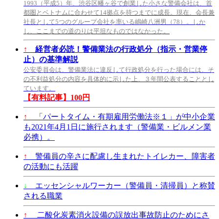
1993（平成5）年、渋谷区幡ヶ谷で創業した小さな警備会社は、首
都圏とベトナムに合わせて14拠点を持つまでに成長。現在、会長兼
社長として5つのグループ会社を率いる嶋崎八洲男（78）。しか
し、ここまでの道のりは平坦なものではなかった。
↑
経営者必読！警備業法の行政処分（指示・営業停
止）の基準解説
公安委員会は、警備業法に違反して行政処分を行った場合には、そ
の不利益処分の内容を具体的に示した上、３年間公表することとし
ています。
【有料記事】100円
↑
「パートタイム・有期雇用労働法※１」が中小企業
も2021年4月1日に施行されます（警備業・ビルメン業
必携）。
↑
警備員の辛さに配慮し生まれたトイレカー、障害者
の活動にも活躍
↓
エッセンシャルワーカー（警備員・清掃員）と称賛
される職業
↑
二酸化炭素消火設備の誤放出事故防止のためにさ