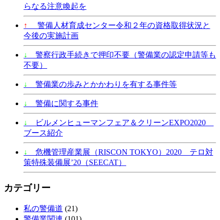
らなる注意喚起を
↑
警備人材育成センター令和２年の資格取得状況と
今後の実施計画
↓
警察行政手続きで押印不要（警備業の認定申請等も
不要）
↓
警備業の歩みとかかわりを有する事件等
↓
警備に関する事件
↓
ビルメンヒューマンフェア＆クリーンEXPO2020
ブース紹介
↓
危機管理産業展（RISCON TOKYO）2020 テロ対
策特殊装備展’20（SEECAT）
カテゴリー
私の警備道
(21)
警備業関連
(101)