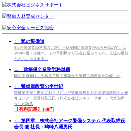
↑
私の警備道
4人の警備業経営者の足跡！～我が国に警備業が歩みを始めて、は
や60年近くが経つ。その草創期から現在に至るまでを、先達の足跡
とともに振り返る～
→
建築保全業務労務単価
国土交通省は、令和３年度の建築保全業務労務単価を公表した
↑
警備員教育の半世紀
警備業界が半世紀にわたり注いだ警備員教育を全国警備業協会元研
修センター長野村晶三氏（株式会社ビジネス・サポート代表取締
役）が語る
【有料記事】100円
↑
第四章 株式会社アーク警備システム 代表取締役
会長 兼 社長：嶋崎八洲男氏