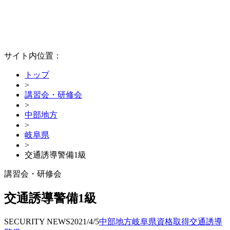
サイト内位置：
トップ
>
講習会・研修会
>
中部地方
>
岐阜県
>
交通誘導警備1級
講習会・研修会
交通誘導警備1級
SECURITY NEWS
2021/4/5
中部地方
岐阜県
資格取得
交通誘導