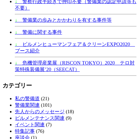
↓
警察行政手続きで押印不要（警備業の認定申請等も
不要）
↓
警備業の歩みとかかわりを有する事件等
↓
警備に関する事件
↓
ビルメンヒューマンフェア＆クリーンEXPO2020
ブース紹介
↓
危機管理産業展（RISCON TOKYO）2020 テロ対
策特殊装備展’20（SEECAT）
カテゴリー
私の警備道
(21)
警備業関連
(101)
先人からのメッセージ
(18)
ビルメンテナンス関連
(9)
イベント関連
(7)
特集記事
(76)
座談会
(1)