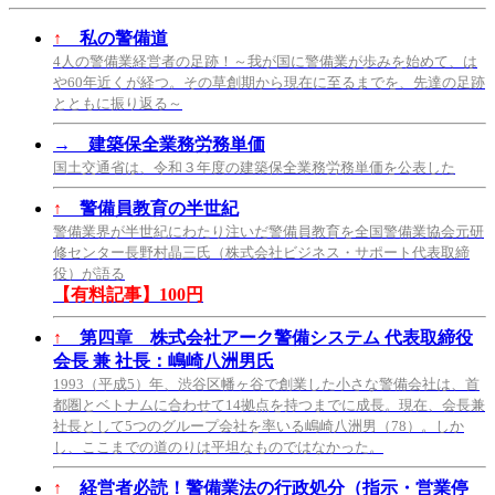
↑
私の警備道
4人の警備業経営者の足跡！～我が国に警備業が歩みを始めて、は
や60年近くが経つ。その草創期から現在に至るまでを、先達の足跡
とともに振り返る～
→
建築保全業務労務単価
国土交通省は、令和３年度の建築保全業務労務単価を公表した
↑
警備員教育の半世紀
警備業界が半世紀にわたり注いだ警備員教育を全国警備業協会元研
修センター長野村晶三氏（株式会社ビジネス・サポート代表取締
役）が語る
【有料記事】100円
↑
第四章 株式会社アーク警備システム 代表取締役
会長 兼 社長：嶋崎八洲男氏
1993（平成5）年、渋谷区幡ヶ谷で創業した小さな警備会社は、首
都圏とベトナムに合わせて14拠点を持つまでに成長。現在、会長兼
社長として5つのグループ会社を率いる嶋崎八洲男（78）。しか
し、ここまでの道のりは平坦なものではなかった。
↑
経営者必読！警備業法の行政処分（指示・営業停