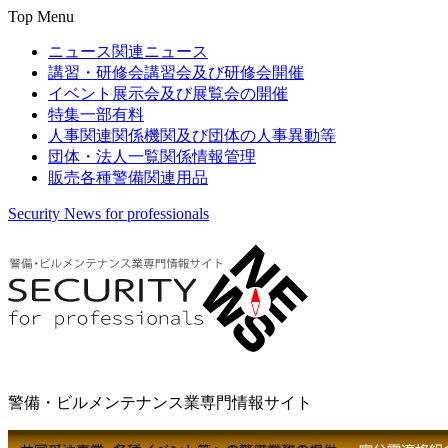
Top Menu
ニュース
関連ニュース
講習・研修会
講習会及び研修会開催
イベント
展示会及び展覧会の開催
特集
一部有料
人事関連
関係機関及び団体の人事異動等
団体・法人一覧
関係情報管理
販売
各種警備関連用品
Security News for professionals
警備・ビルメンテナンス業専門情報サイト