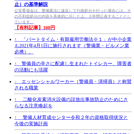
止）の基準解説
公安委員会は、警備業法に違反して行政処分を行った場合には、そ
の不利益処分の内容を具体的に示した上、３年間公表することとし
ています。
【有料記事】100円
↑
「パートタイム・有期雇用労働法※１」が中小企業
も2021年4月1日に施行されます（警備業・ビルメン業
必携）。
↑
警備員の辛さに配慮し生まれたトイレカー、障害者
の活動にも活躍
↓
エッセンシャルワーカー（警備員・清掃員）と称賛
される職業
↑
二酸化炭素消火設備の誤放出事故防止のためにさ
らなる注意喚起を
↑
警備人材育成センター令和２年の資格取得状況と
今後の実施計画