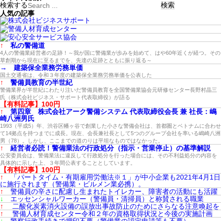
検索する
人気の記事
↑
私の警備道
4人の警備業経営者の足跡！～我が国に警備業が歩みを始めて、はや60年近くが経つ。その
草創期から現在に至るまでを、先達の足跡とともに振り返る～
→
建築保全業務労務単価
国土交通省は、令和３年度の建築保全業務労務単価を公表した
↑
警備員教育の半世紀
警備業界が半世紀にわたり注いだ警備員教育を全国警備業協会元研修センター長野村晶三
氏（株式会社ビジネス・サポート代表取締役）が語る
【有料記事】100円
↑
第四章 株式会社アーク警備システム 代表取締役会長 兼 社長：嶋
崎八洲男氏
1993（平成5）年、渋谷区幡ヶ谷で創業した小さな警備会社は、首都圏とベトナムに合わせ
て14拠点を持つまでに成長。現在、会長兼社長として5つのグループ会社を率いる嶋崎八洲
男（78）。しかし、ここまでの道のりは平坦なものではなかった。
↑
経営者必読！警備業法の行政処分（指示・営業停止）の基準解説
公安委員会は、警備業法に違反して行政処分を行った場合には、その不利益処分の内容を
具体的に示した上、３年間公表することとしています。
【有料記事】100円
↑
「パートタイム・有期雇用労働法※１」が中小企業も2021年4月1日
に施行されます（警備業・ビルメン業必携）。
↑
警備員の辛さに配慮し生まれたトイレカー、障害者の活動にも活躍
↓
エッセンシャルワーカー（警備員・清掃員）と称賛される職業
↑
二酸化炭素消火設備の誤放出事故防止のためにさらなる注意喚起を
↑
警備人材育成センター令和２年の資格取得状況と今後の実施計画