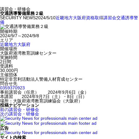
講習会・研修会
交通誘導警備業務２級
SECURITY NEWS
2024/5/10
近畿地方
大阪府
資格取得
講習会
交通誘導警
備
開催時期
2024/9/7～2024/9/8
エリア
近畿地方
大阪府
開催場所
大阪府港湾教育訓練センター
実施時間
2日間
受講料
30,000円
主催団体
特定非営利活動法人警備人材育成センター
問合せ先
0359370923
事前講習会（任意） 2024年9月6日（金）
本講習 2024年9月7日（土）・8日（日）
場所：大阪府港湾教育訓練協会（大阪府）
投稿ナビゲーション
前の講習会・研修会
次の講習会・研修会
広告
サイト内検索