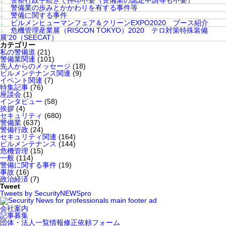
↓
警察行政手続きで押印不要（警備業の認定申請等も不要）
↓
警備業の歩みとかかわりを有する事件等
↓
警備に関する事件
↓
ビルメンヒューマンフェア＆クリーンEXPO2020 ブース紹介
↓
危機管理産業展（RISCON TOKYO）2020 テロ対策特殊装備
展’20（SEECAT）
カテゴリー
私の警備道
(21)
警備業関連
(101)
先人からのメッセージ
(18)
ビルメンテナンス関連
(9)
イベント関連
(7)
特集記事
(76)
座談会
(1)
インタビュー
(58)
挨拶
(4)
セキュリティ
(680)
警備業
(637)
警備行政
(24)
セキュリティ関連
(164)
ビルメンテナンス
(144)
危機管理
(15)
一般
(114)
警備に関する事件
(19)
事故
(16)
政治経済
(7)
Tweet
Tweets by SecurityNEWSpro
会社案内
記事募集
団体・法人一覧情報修正依頼フォーム