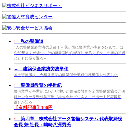
↑
私の警備道
4人の警備業経営者の足跡！～我が国に警備業が歩みを始めて、は
や60年近くが経つ。その草創期から現在に至るまでを、先達の足跡
とともに振り返る～
→
建築保全業務労務単価
国土交通省は、令和３年度の建築保全業務労務単価を公表した
↑
警備員教育の半世紀
警備業界が半世紀にわたり注いだ警備員教育を全国警備業協会元研
修センター長野村晶三氏（株式会社ビジネス・サポート代表取締
役）が語る
【有料記事】100円
↑
第四章 株式会社アーク警備システム 代表取締役
会長 兼 社長：嶋崎八洲男氏