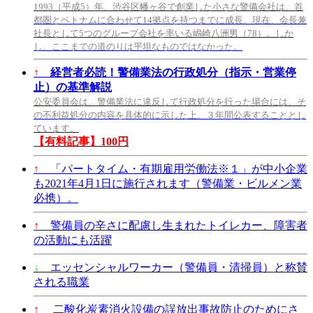
1993（平成5）年、渋谷区幡ヶ谷で創業した小さな警備会社は、首
都圏とベトナムに合わせて14拠点を持つまでに成長。現在、会長兼
社長として5つのグループ会社を率いる嶋崎八洲男（78）。しか
し、ここまでの道のりは平坦なものではなかった。
↑
経営者必読！警備業法の行政処分（指示・営業停
止）の基準解説
公安委員会は、警備業法に違反して行政処分を行った場合には、そ
の不利益処分の内容を具体的に示した上、３年間公表することとし
ています。
【有料記事】100円
↑
「パートタイム・有期雇用労働法※１」が中小企業
も2021年4月1日に施行されます（警備業・ビルメン業
必携）。
↑
警備員の辛さに配慮し生まれたトイレカー、障害者
の活動にも活躍
↓
エッセンシャルワーカー（警備員・清掃員）と称賛
される職業
↑
二酸化炭素消火設備の誤放出事故防止のためにさ