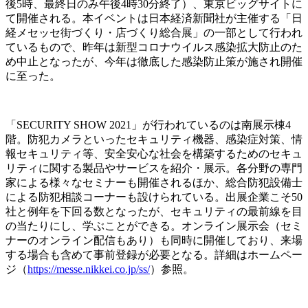
後5時、最終日のみ午後4時30分終了）、東京ビッグサイトに
て開催される。本イベントは日本経済新聞社が主催する「日
経メセッセ街づくり・店づくり総合展」の一部として行われ
ているもので、昨年は新型コロナウイルス感染拡大防止のた
め中止となったが、今年は徹底した感染防止策が施され開催
に至った。
「SECURITY SHOW 2021」が行われているのは南展示棟4
階。防犯カメラといったセキュリティ機器、感染症対策、情
報セキュリティ等、安全安心な社会を構築するためのセキュ
リティに関する製品やサービスを紹介・展示。各分野の専門
家による様々なセミナーも開催されるほか、総合防犯設備士
による防犯相談コーナーも設けられている。出展企業こそ50
社と例年を下回る数となったが、セキュリティの最前線を目
の当たりにし、学ぶことができる。オンライン展示会（セミ
ナーのオンライン配信もあり）も同時に開催しており、来場
する場合も含めて事前登録が必要となる。詳細はホームペー
ジ（
https://messe.nikkei.co.jp/ss/
）参照。