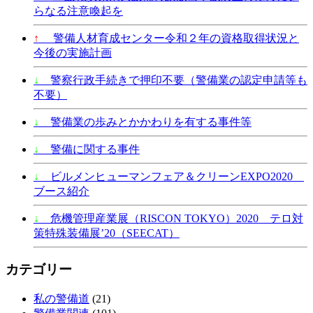
らなる注意喚起を
↑
警備人材育成センター令和２年の資格取得状況と
今後の実施計画
↓
警察行政手続きで押印不要（警備業の認定申請等も
不要）
↓
警備業の歩みとかかわりを有する事件等
↓
警備に関する事件
↓
ビルメンヒューマンフェア＆クリーンEXPO2020
ブース紹介
↓
危機管理産業展（RISCON TOKYO）2020 テロ対
策特殊装備展’20（SEECAT）
カテゴリー
私の警備道
(21)