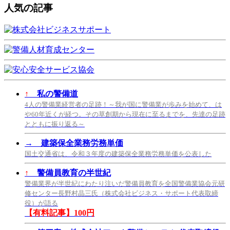
人気の記事
↑
私の警備道
4人の警備業経営者の足跡！～我が国に警備業が歩みを始めて、は
や60年近くが経つ。その草創期から現在に至るまでを、先達の足跡
とともに振り返る～
→
建築保全業務労務単価
国土交通省は、令和３年度の建築保全業務労務単価を公表した
↑
警備員教育の半世紀
警備業界が半世紀にわたり注いだ警備員教育を全国警備業協会元研
修センター長野村晶三氏（株式会社ビジネス・サポート代表取締
役）が語る
【有料記事】100円