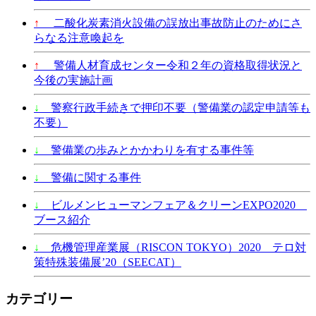
↑
二酸化炭素消火設備の誤放出事故防止のためにさ
らなる注意喚起を
↑
警備人材育成センター令和２年の資格取得状況と
今後の実施計画
↓
警察行政手続きで押印不要（警備業の認定申請等も
不要）
↓
警備業の歩みとかかわりを有する事件等
↓
警備に関する事件
↓
ビルメンヒューマンフェア＆クリーンEXPO2020
ブース紹介
↓
危機管理産業展（RISCON TOKYO）2020 テロ対
策特殊装備展’20（SEECAT）
カテゴリー