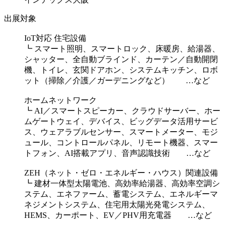
出展対象
IoT対応 住宅設備
┗ スマート照明、スマートロック、床暖房、給湯器、
シャッター、全自動ブラインド、カーテン／自動開閉
機、トイレ、玄関ドアホン、システムキッチン、ロボ
ット（掃除／介護／ガーデニングなど） …など
ホームネットワーク
┗ AI／スマートスピーカー、クラウドサーバー、ホー
ムゲートウェイ、デバイス、ビッグデータ活用サービ
ス、ウェアラブルセンサー、スマートメーター、モジ
ュール、コントロールパネル、リモート機器、スマー
トフォン、AI搭載アプリ、音声認識技術 …など
ZEH（ネット・ゼロ・エネルギー・ハウス）関連設備
┗ 建材一体型太陽電池、高効率給湯器、高効率空調シ
ステム、エネファーム、蓄電システム、エネルギーマ
ネジメントシステム、住宅用太陽光発電システム、
HEMS、カーポート、EV／PHV用充電器 …など