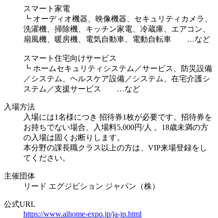
スマート家電
┗ オーディオ機器、映像機器、セキュリティカメラ、
洗濯機、掃除機、キッチン家電、冷蔵庫、エアコン、
扇風機、暖房機、電気自動車、電動自転車 …など
スマート住宅向けサービス
┗ ホームセキュリティシステム／サービス、防災設備
／システム、ヘルスケア設備／システム、在宅介護シ
ステム／支援サービス …など
入場方法
入場には1名様につき 招待券1枚が必要です。招待券を
お持ちでない場合、入場料5,000円/人 。18歳未満の方
の入場は固くお断りします。
本分野の課長職クラス以上の方は、VIP来場登録をし
てください。
主催団体
リード エグジビション ジャパン（株）
公式URL
https://www.aihome-expo.jp/ja-jp.html