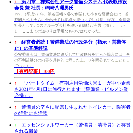
↑
第四章 株式会社アーク警備システム 代表取締役
会長 兼 社長：嶋崎八洲男氏
1993（平成5）年、渋谷区幡ヶ谷で創業した小さな警備会社は、首
都圏とベトナムに合わせて14拠点を持つまでに成長。現在、会長兼
社長として5つのグループ会社を率いる嶋崎八洲男（78）。しか
し、ここまでの道のりは平坦なものではなかった。
↑
経営者必読！警備業法の行政処分（指示・営業停
止）の基準解説
公安委員会は、警備業法に違反して行政処分を行った場合には、そ
の不利益処分の内容を具体的に示した上、３年間公表することとし
ています。
【有料記事】100円
↑
「パートタイム・有期雇用労働法※１」が中小企業
も2021年4月1日に施行されます（警備業・ビルメン業
必携）。
↑
警備員の辛さに配慮し生まれたトイレカー、障害者
の活動にも活躍
↓
エッセンシャルワーカー（警備員・清掃員）と称賛
される職業