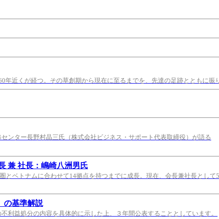
60年近くが経つ。その草創期から現在に至るまでを、先達の足跡とともに振
修センター長野村晶三氏（株式会社ビジネス・サポート代表取締役）が語る
 兼 社長：嶋崎八洲男氏
都圏とベトナムに合わせて14拠点を持つまでに成長。現在、会長兼社長として
）の基準解説
の不利益処分の内容を具体的に示した上、３年間公表することとしています。