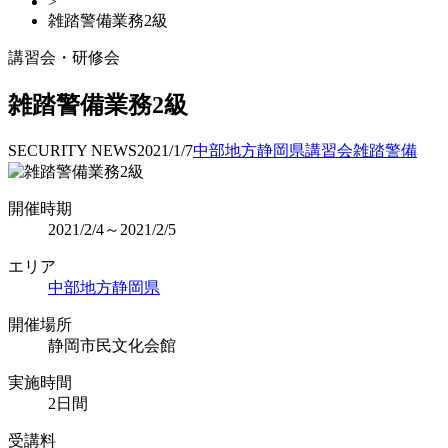
>
雑踏警備業務2級
講習会・研修会
雑踏警備業務2級
SECURITY NEWS
2021/1/7
中部地方
静岡県
講習会
雑踏警備
開催時期
2021/2/4～2021/2/5
エリア
中部地方
静岡県
開催場所
静岡市民文化会館
実施時間
2日間
受講料