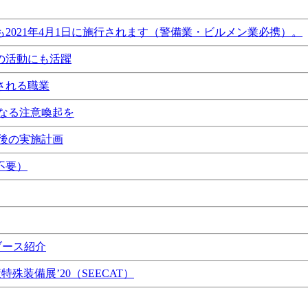
021年4月1日に施行されます（警備業・ビルメン業必携）。
の活動にも活躍
される職業
なる注意喚起を
後の実施計画
不要）
ブース紹介
特殊装備展’20（SEECAT）