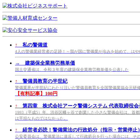
↑
私の警備道
4人の警備業経営者の足跡！～我が国に警備業が歩みを始めて、はや
→
建築保全業務労務単価
国土交通省は、令和３年度の建築保全業務労務単価を公表した
↑
警備員教育の半世紀
警備業界が半世紀にわたり注いだ警備員教育を全国警備業協会元研
【有料記事】100円
↑
第四章 株式会社アーク警備システム 代表取締役会長
1993（平成5）年、渋谷区幡ヶ谷で創業した小さな警備会社は、首
は平坦なものではなかった。
↑
経営者必読！警備業法の行政処分（指示・営業停止
公安委員会は、警備業法に違反して行政処分を行った場合には、そ