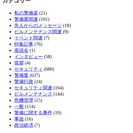
カテゴリー
私の警備道
(21)
警備業関連
(101)
先人からのメッセージ
(18)
ビルメンテナンス関連
(9)
イベント関連
(7)
特集記事
(76)
座談会
(1)
インタビュー
(58)
挨拶
(4)
セキュリティ
(680)
警備業
(637)
警備行政
(24)
セキュリティ関連
(164)
ビルメンテナンス
(144)
危機管理
(15)
一般
(114)
警備に関する事件
(19)
事故
(16)
政治経済
(7)