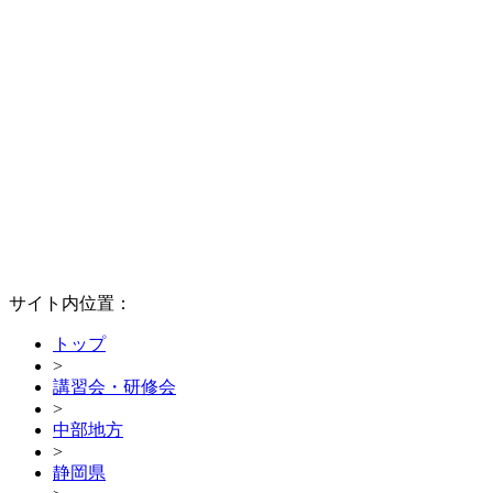
サイト内位置：
トップ
>
講習会・研修会
>
中部地方
>
静岡県