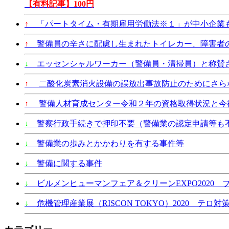
【有料記事】100円
↑
「パートタイム・有期雇用労働法※１」が中小企業も2
↑
警備員の辛さに配慮し生まれたトイレカー、障害者
↓
エッセンシャルワーカー（警備員・清掃員）と称賛
↑
二酸化炭素消火設備の誤放出事故防止のためにさら
↑
警備人材育成センター令和２年の資格取得状況と今
↓
警察行政手続きで押印不要（警備業の認定申請等も
↓
警備業の歩みとかかわりを有する事件等
↓
警備に関する事件
↓
ビルメンヒューマンフェア＆クリーンEXPO2020 
↓
危機管理産業展（RISCON TOKYO）2020 テロ対策