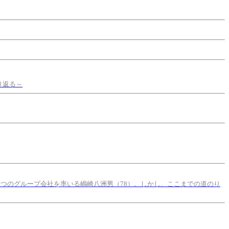
り返る～
5つのグループ会社を率いる嶋崎八洲男（78）。しかし、ここまでの道のり