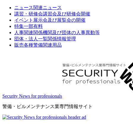
ニュース
関連ニュース
講習・研修会
講習会及び研修会開催
イベント
展示会及び展覧会の開催
特集
一部有料
人事関連
関係機関及び団体の人事異動等
団体・法人一覧
関係情報管理
販売
各種警備関連用品
Security News for professionals
警備・ビルメンテナンス業専門情報サイト