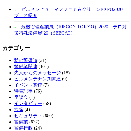
↓
ビルメンヒューマンフェア＆クリーンEXPO2020
ブース紹介
↓
危機管理産業展（RISCON TOKYO）2020 テロ対
策特殊装備展’20（SEECAT）
カテゴリー
私の警備道
(21)
警備業関連
(101)
先人からのメッセージ
(18)
ビルメンテナンス関連
(9)
イベント関連
(7)
特集記事
(76)
座談会
(1)
インタビュー
(58)
挨拶
(4)
セキュリティ
(680)
警備業
(637)
警備行政
(24)