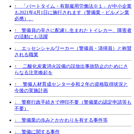
↑
「パートタイム・有期雇用労働法※１」が中小企業
も2021年4月1日に施行されます（警備業・ビルメン業
必携）。
↑
警備員の辛さに配慮し生まれたトイレカー、障害者
の活動にも活躍
↓
エッセンシャルワーカー（警備員・清掃員）と称賛
される職業
↑
二酸化炭素消火設備の誤放出事故防止のためにさ
らなる注意喚起を
↑
警備人材育成センター令和２年の資格取得状況と
今後の実施計画
↓
警察行政手続きで押印不要（警備業の認定申請等も
不要）
↓
警備業の歩みとかかわりを有する事件等
↓
警備に関する事件