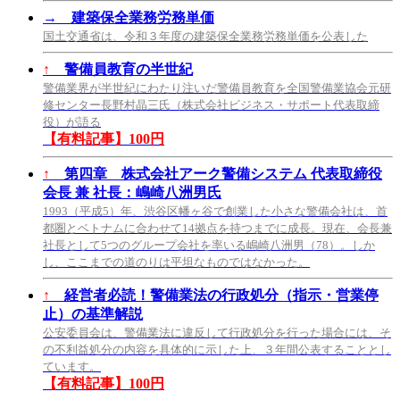
→
建築保全業務労務単価
国土交通省は、令和３年度の建築保全業務労務単価を公表した
↑
警備員教育の半世紀
警備業界が半世紀にわたり注いだ警備員教育を全国警備業協会元研
修センター長野村晶三氏（株式会社ビジネス・サポート代表取締
役）が語る
【有料記事】100円
↑
第四章 株式会社アーク警備システム 代表取締役
会長 兼 社長：嶋崎八洲男氏
1993（平成5）年、渋谷区幡ヶ谷で創業した小さな警備会社は、首
都圏とベトナムに合わせて14拠点を持つまでに成長。現在、会長兼
社長として5つのグループ会社を率いる嶋崎八洲男（78）。しか
し、ここまでの道のりは平坦なものではなかった。
↑
経営者必読！警備業法の行政処分（指示・営業停
止）の基準解説
公安委員会は、警備業法に違反して行政処分を行った場合には、そ
の不利益処分の内容を具体的に示した上、３年間公表することとし
ています。
【有料記事】100円