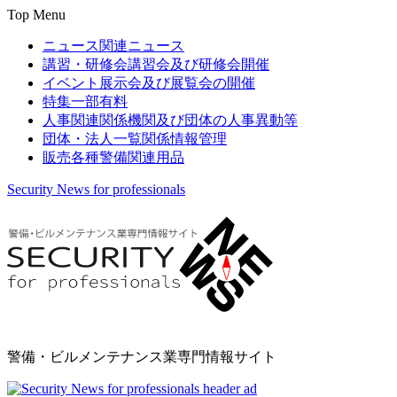
Top Menu
ニュース
関連ニュース
講習・研修会
講習会及び研修会開催
イベント
展示会及び展覧会の開催
特集
一部有料
人事関連
関係機関及び団体の人事異動等
団体・法人一覧
関係情報管理
販売
各種警備関連用品
Security News for professionals
警備・ビルメンテナンス業専門情報サイト