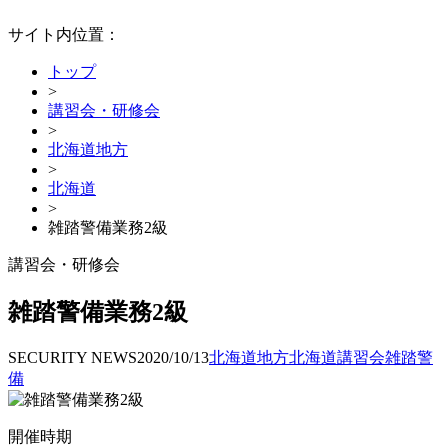
サイト内位置：
トップ
>
講習会・研修会
>
北海道地方
>
北海道
>
雑踏警備業務2級
講習会・研修会
雑踏警備業務2級
SECURITY NEWS
2020/10/13
北海道地方
北海道
講習会
雑踏警
備
開催時期