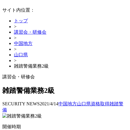
サイト内位置：
トップ
>
講習会・研修会
>
中国地方
>
山口県
>
雑踏警備業務2級
講習会・研修会
雑踏警備業務2級
SECURITY NEWS
2021/4/14
中国地方
山口県
資格取得
雑踏警
備
開催時期