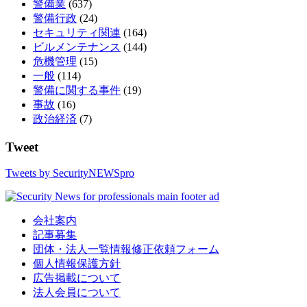
警備業
(637)
警備行政
(24)
セキュリティ関連
(164)
ビルメンテナンス
(144)
危機管理
(15)
一般
(114)
警備に関する事件
(19)
事故
(16)
政治経済
(7)
Tweet
Tweets by SecurityNEWSpro
会社案内
記事募集
団体・法人一覧情報修正依頼フォーム
個人情報保護方針
広告掲載について
法人会員について