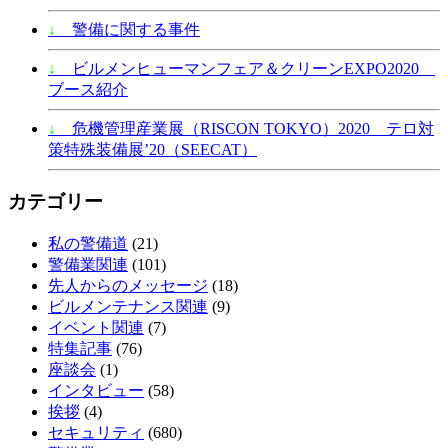
↓
警備に関する事件
↓
ビルメンヒューマンフェア＆クリーンEXPO2020
ブース紹介
↓
危機管理産業展（RISCON TOKYO）2020 テロ対
策特殊装備展’20（SEECAT）
カテゴリー
私の警備道
(21)
警備業関連
(101)
先人からのメッセージ
(18)
ビルメンテナンス関連
(9)
イベント関連
(7)
特集記事
(76)
座談会
(1)
インタビュー
(58)
挨拶
(4)
セキュリティ
(680)