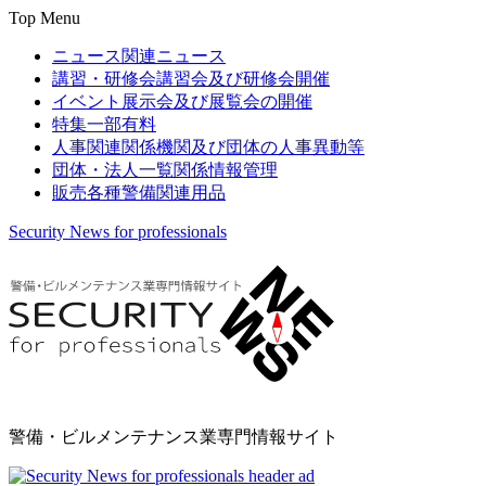
Top Menu
ニュース
関連ニュース
講習・研修会
講習会及び研修会開催
イベント
展示会及び展覧会の開催
特集
一部有料
人事関連
関係機関及び団体の人事異動等
団体・法人一覧
関係情報管理
販売
各種警備関連用品
Security News for professionals
警備・ビルメンテナンス業専門情報サイト