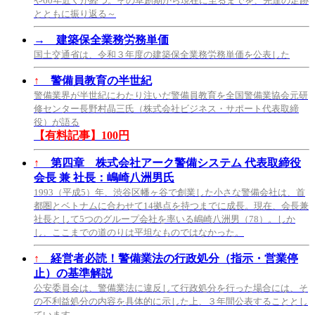
や60年近くが経つ。その草創期から現在に至るまでを、先達の足跡
とともに振り返る～
→
建築保全業務労務単価
国土交通省は、令和３年度の建築保全業務労務単価を公表した
↑
警備員教育の半世紀
警備業界が半世紀にわたり注いだ警備員教育を全国警備業協会元研
修センター長野村晶三氏（株式会社ビジネス・サポート代表取締
役）が語る
【有料記事】100円
↑
第四章 株式会社アーク警備システム 代表取締役
会長 兼 社長：嶋崎八洲男氏
1993（平成5）年、渋谷区幡ヶ谷で創業した小さな警備会社は、首
都圏とベトナムに合わせて14拠点を持つまでに成長。現在、会長兼
社長として5つのグループ会社を率いる嶋崎八洲男（78）。しか
し、ここまでの道のりは平坦なものではなかった。
↑
経営者必読！警備業法の行政処分（指示・営業停
止）の基準解説
公安委員会は、警備業法に違反して行政処分を行った場合には、そ
の不利益処分の内容を具体的に示した上、３年間公表することとし
ています。