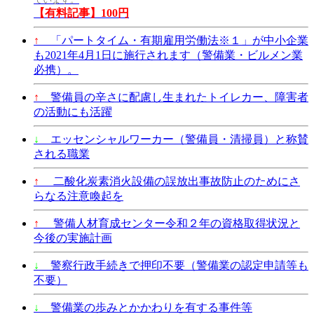
【有料記事】100円
↑
「パートタイム・有期雇用労働法※１」が中小企業
も2021年4月1日に施行されます（警備業・ビルメン業
必携）。
↑
警備員の辛さに配慮し生まれたトイレカー、障害者
の活動にも活躍
↓
エッセンシャルワーカー（警備員・清掃員）と称賛
される職業
↑
二酸化炭素消火設備の誤放出事故防止のためにさ
らなる注意喚起を
↑
警備人材育成センター令和２年の資格取得状況と
今後の実施計画
↓
警察行政手続きで押印不要（警備業の認定申請等も
不要）
↓
警備業の歩みとかかわりを有する事件等