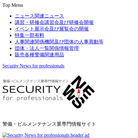
Top Menu
ニュース
関連ニュース
講習・研修会
講習会及び研修会開催
イベント
展示会及び展覧会の開催
特集
一部有料
人事関連
関係機関及び団体の人事異動等
団体・法人一覧
関係情報管理
販売
各種警備関連用品
Security News for professionals
警備・ビルメンテナンス業専門情報サイト