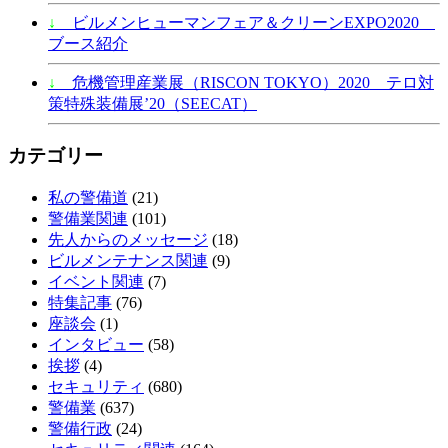
↓
ビルメンヒューマンフェア＆クリーンEXPO2020
ブース紹介
↓
危機管理産業展（RISCON TOKYO）2020 テロ対
策特殊装備展’20（SEECAT）
カテゴリー
私の警備道
(21)
警備業関連
(101)
先人からのメッセージ
(18)
ビルメンテナンス関連
(9)
イベント関連
(7)
特集記事
(76)
座談会
(1)
インタビュー
(58)
挨拶
(4)
セキュリティ
(680)
警備業
(637)
警備行政
(24)