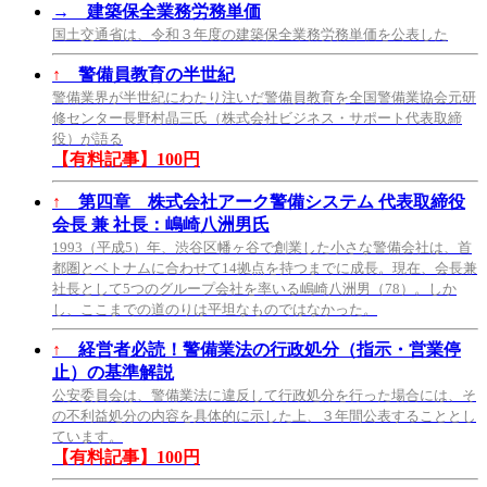
→
建築保全業務労務単価
国土交通省は、令和３年度の建築保全業務労務単価を公表した
↑
警備員教育の半世紀
警備業界が半世紀にわたり注いだ警備員教育を全国警備業協会元研
修センター長野村晶三氏（株式会社ビジネス・サポート代表取締
役）が語る
【有料記事】100円
↑
第四章 株式会社アーク警備システム 代表取締役
会長 兼 社長：嶋崎八洲男氏
1993（平成5）年、渋谷区幡ヶ谷で創業した小さな警備会社は、首
都圏とベトナムに合わせて14拠点を持つまでに成長。現在、会長兼
社長として5つのグループ会社を率いる嶋崎八洲男（78）。しか
し、ここまでの道のりは平坦なものではなかった。
↑
経営者必読！警備業法の行政処分（指示・営業停
止）の基準解説
公安委員会は、警備業法に違反して行政処分を行った場合には、そ
の不利益処分の内容を具体的に示した上、３年間公表することとし
ています。
【有料記事】100円