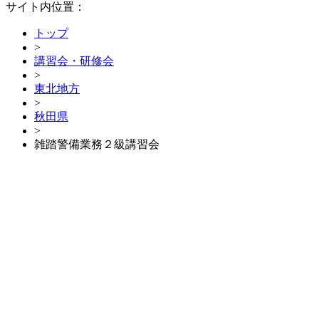
サイト内位置：
トップ
>
講習会・研修会
>
東北地方
>
秋田県
>
雑踏警備業務２級講習会