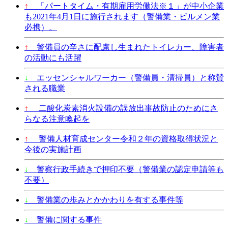
↑
「パートタイム・有期雇用労働法※１」が中小企業
も2021年4月1日に施行されます（警備業・ビルメン業
必携）。
↑
警備員の辛さに配慮し生まれたトイレカー、障害者
の活動にも活躍
↓
エッセンシャルワーカー（警備員・清掃員）と称賛
される職業
↑
二酸化炭素消火設備の誤放出事故防止のためにさ
らなる注意喚起を
↑
警備人材育成センター令和２年の資格取得状況と
今後の実施計画
↓
警察行政手続きで押印不要（警備業の認定申請等も
不要）
↓
警備業の歩みとかかわりを有する事件等
↓
警備に関する事件