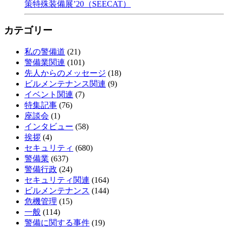
策特殊装備展’20（SEECAT）
カテゴリー
私の警備道
(21)
警備業関連
(101)
先人からのメッセージ
(18)
ビルメンテナンス関連
(9)
イベント関連
(7)
特集記事
(76)
座談会
(1)
インタビュー
(58)
挨拶
(4)
セキュリティ
(680)
警備業
(637)
警備行政
(24)
セキュリティ関連
(164)
ビルメンテナンス
(144)
危機管理
(15)
一般
(114)
警備に関する事件
(19)