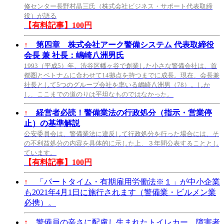
修センター長野村晶三氏（株式会社ビジネス・サポート代表取締
役）が語る
【有料記事】100円
↑
第四章 株式会社アーク警備システム 代表取締役
会長 兼 社長：嶋崎八洲男氏
1993（平成5）年、渋谷区幡ヶ谷で創業した小さな警備会社は、首
都圏とベトナムに合わせて14拠点を持つまでに成長。現在、会長兼
社長として5つのグループ会社を率いる嶋崎八洲男（78）。しか
し、ここまでの道のりは平坦なものではなかった。
↑
経営者必読！警備業法の行政処分（指示・営業停
止）の基準解説
公安委員会は、警備業法に違反して行政処分を行った場合には、そ
の不利益処分の内容を具体的に示した上、３年間公表することとし
ています。
【有料記事】100円
↑
「パートタイム・有期雇用労働法※１」が中小企業
も2021年4月1日に施行されます（警備業・ビルメン業
必携）。
↑
警備員の辛さに配慮し生まれたトイレカー、障害者