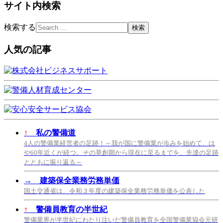
サイト内検索
検索する
人気の記事
↑
私の警備道
4人の警備業経営者の足跡！～我が国に警備業が歩みを始めて、は
や60年近くが経つ。その草創期から現在に至るまでを、先達の足跡
とともに振り返る～
→
建築保全業務労務単価
国土交通省は、令和３年度の建築保全業務労務単価を公表した
↑
警備員教育の半世紀
警備業界が半世紀にわたり注いだ警備員教育を全国警備業協会元研