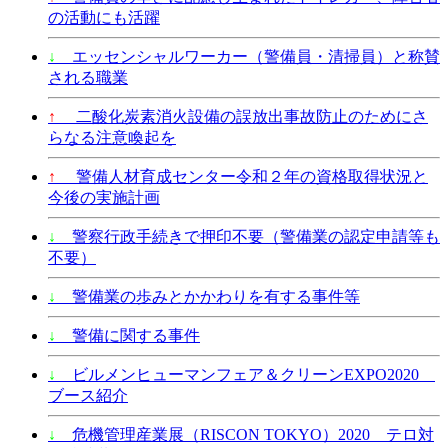
の活動にも活躍
↓
エッセンシャルワーカー（警備員・清掃員）と称賛
される職業
↑
二酸化炭素消火設備の誤放出事故防止のためにさ
らなる注意喚起を
↑
警備人材育成センター令和２年の資格取得状況と
今後の実施計画
↓
警察行政手続きで押印不要（警備業の認定申請等も
不要）
↓
警備業の歩みとかかわりを有する事件等
↓
警備に関する事件
↓
ビルメンヒューマンフェア＆クリーンEXPO2020
ブース紹介
↓
危機管理産業展（RISCON TOKYO）2020 テロ対