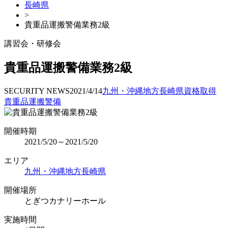
長崎県
>
貴重品運搬警備業務2級
講習会・研修会
貴重品運搬警備業務2級
SECURITY NEWS
2021/4/14
九州・沖縄地方
長崎県
資格取得
貴重品運搬警備
開催時期
2021/5/20～2021/5/20
エリア
九州・沖縄地方
長崎県
開催場所
とぎつカナリーホール
実施時間