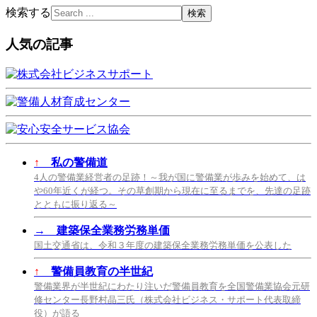
検索する
人気の記事
↑
私の警備道
4人の警備業経営者の足跡！～我が国に警備業が歩みを始めて、は
や60年近くが経つ。その草創期から現在に至るまでを、先達の足跡
とともに振り返る～
→
建築保全業務労務単価
国土交通省は、令和３年度の建築保全業務労務単価を公表した
↑
警備員教育の半世紀
警備業界が半世紀にわたり注いだ警備員教育を全国警備業協会元研
修センター長野村晶三氏（株式会社ビジネス・サポート代表取締
役）が語る