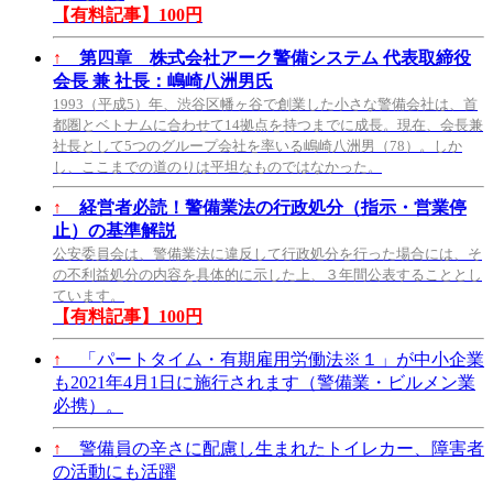
【有料記事】100円
↑
第四章 株式会社アーク警備システム 代表取締役
会長 兼 社長：嶋崎八洲男氏
1993（平成5）年、渋谷区幡ヶ谷で創業した小さな警備会社は、首
都圏とベトナムに合わせて14拠点を持つまでに成長。現在、会長兼
社長として5つのグループ会社を率いる嶋崎八洲男（78）。しか
し、ここまでの道のりは平坦なものではなかった。
↑
経営者必読！警備業法の行政処分（指示・営業停
止）の基準解説
公安委員会は、警備業法に違反して行政処分を行った場合には、そ
の不利益処分の内容を具体的に示した上、３年間公表することとし
ています。
【有料記事】100円
↑
「パートタイム・有期雇用労働法※１」が中小企業
も2021年4月1日に施行されます（警備業・ビルメン業
必携）。
↑
警備員の辛さに配慮し生まれたトイレカー、障害者
の活動にも活躍