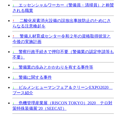
↓
エッセンシャルワーカー（警備員・清掃員）と称賛
される職業
↑
二酸化炭素消火設備の誤放出事故防止のためにさ
らなる注意喚起を
↑
警備人材育成センター令和２年の資格取得状況と
今後の実施計画
↓
警察行政手続きで押印不要（警備業の認定申請等も
不要）
↓
警備業の歩みとかかわりを有する事件等
↓
警備に関する事件
↓
ビルメンヒューマンフェア＆クリーンEXPO2020
ブース紹介
↓
危機管理産業展（RISCON TOKYO）2020 テロ対
策特殊装備展’20（SEECAT）