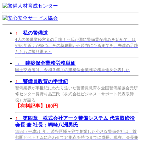
↑
私の警備道
4人の警備業経営者の足跡！～我が国に警備業が歩みを始めて、は
や60年近くが経つ。その草創期から現在に至るまでを、先達の足跡
とともに振り返る～
→
建築保全業務労務単価
国土交通省は、令和３年度の建築保全業務労務単価を公表した
↑
警備員教育の半世紀
警備業界が半世紀にわたり注いだ警備員教育を全国警備業協会元研
修センター長野村晶三氏（株式会社ビジネス・サポート代表取締
役）が語る
【有料記事】100円
↑
第四章 株式会社アーク警備システム 代表取締役
会長 兼 社長：嶋崎八洲男氏
1993（平成5）年、渋谷区幡ヶ谷で創業した小さな警備会社は、首
都圏とベトナムに合わせて14拠点を持つまでに成長。現在、会長兼