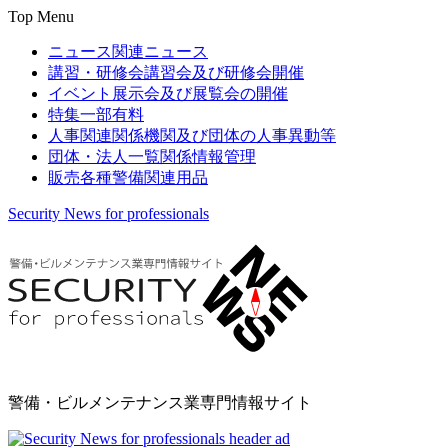
Top Menu
ニュース
関連ニュース
講習・研修会
講習会及び研修会開催
イベント
展示会及び展覧会の開催
特集
一部有料
人事関連
関係機関及び団体の人事異動等
団体・法人一覧
関係情報管理
販売
各種警備関連用品
Security News for professionals
警備・ビルメンテナンス業専門情報サイト