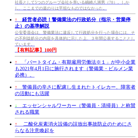
社長として5つのグループ会社を率いる嶋崎八洲男（78）。しか
し、ここまでの道のりは平坦なものではなかった。
↑
経営者必読！警備業法の行政処分（指示・営業停
止）の基準解説
公安委員会は、警備業法に違反して行政処分を行った場合には、そ
の不利益処分の内容を具体的に示した上、３年間公表することとし
ています。
【有料記事】100円
↑
「パートタイム・有期雇用労働法※１」が中小企業
も2021年4月1日に施行されます（警備業・ビルメン業
必携）。
↑
警備員の辛さに配慮し生まれたトイレカー、障害者
の活動にも活躍
↓
エッセンシャルワーカー（警備員・清掃員）と称賛
される職業
↑
二酸化炭素消火設備の誤放出事故防止のためにさ
らなる注意喚起を