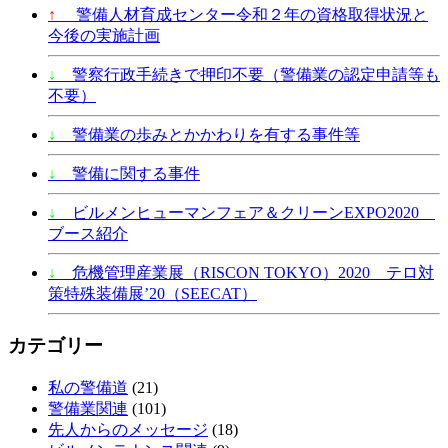
↑
警備人材育成センター令和２年の資格取得状況と
今後の実施計画
↓
警察行政手続きで押印不要（警備業の認定申請等も
不要）
↓
警備業の歩みとかかわりを有する事件等
↓
警備に関する事件
↓
ビルメンヒューマンフェア＆クリーンEXPO2020
ブース紹介
↓
危機管理産業展（RISCON TOKYO）2020 テロ対
策特殊装備展’20（SEECAT）
カテゴリー
私の警備道
(21)
警備業関連
(101)
先人からのメッセージ
(18)