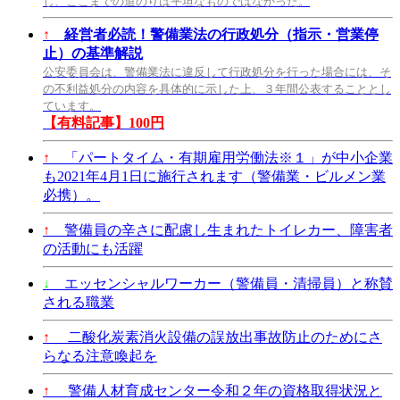
し、ここまでの道のりは平坦なものではなかった。
↑
経営者必読！警備業法の行政処分（指示・営業停
止）の基準解説
公安委員会は、警備業法に違反して行政処分を行った場合には、そ
の不利益処分の内容を具体的に示した上、３年間公表することとし
ています。
【有料記事】100円
↑
「パートタイム・有期雇用労働法※１」が中小企業
も2021年4月1日に施行されます（警備業・ビルメン業
必携）。
↑
警備員の辛さに配慮し生まれたトイレカー、障害者
の活動にも活躍
↓
エッセンシャルワーカー（警備員・清掃員）と称賛
される職業
↑
二酸化炭素消火設備の誤放出事故防止のためにさ
らなる注意喚起を
↑
警備人材育成センター令和２年の資格取得状況と