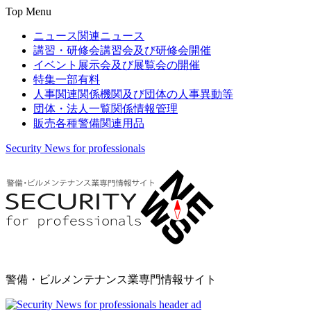
Top Menu
ニュース
関連ニュース
講習・研修会
講習会及び研修会開催
イベント
展示会及び展覧会の開催
特集
一部有料
人事関連
関係機関及び団体の人事異動等
団体・法人一覧
関係情報管理
販売
各種警備関連用品
Security News for professionals
警備・ビルメンテナンス業専門情報サイト