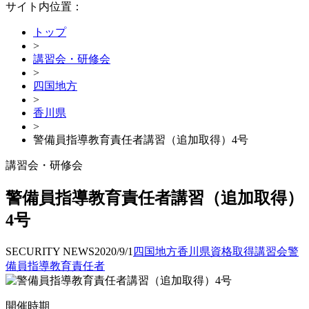
サイト内位置：
トップ
>
講習会・研修会
>
四国地方
>
香川県
>
警備員指導教育責任者講習（追加取得）4号
講習会・研修会
警備員指導教育責任者講習（追加取得）
4号
SECURITY NEWS
2020/9/1
四国地方
香川県
資格取得
講習会
警
備員指導教育責任者
開催時期