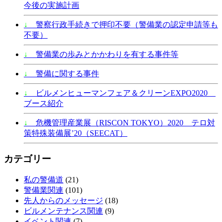
今後の実施計画
↓
警察行政手続きで押印不要（警備業の認定申請等も
不要）
↓
警備業の歩みとかかわりを有する事件等
↓
警備に関する事件
↓
ビルメンヒューマンフェア＆クリーンEXPO2020
ブース紹介
↓
危機管理産業展（RISCON TOKYO）2020 テロ対
策特殊装備展’20（SEECAT）
カテゴリー
私の警備道
(21)
警備業関連
(101)
先人からのメッセージ
(18)
ビルメンテナンス関連
(9)
イベント関連
(7)