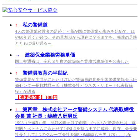
↑
私の警備道
4人の警備業経営者の足跡！～我が国に警備業が歩みを始めて、は
や60年近くが経つ。その草創期から現在に至るまでを、先達の足跡
とともに振り返る～
→
建築保全業務労務単価
国土交通省は、令和３年度の建築保全業務労務単価を公表した
↑
警備員教育の半世紀
警備業界が半世紀にわたり注いだ警備員教育を全国警備業協会元研
修センター長野村晶三氏（株式会社ビジネス・サポート代表取締
役）が語る
【有料記事】100円
↑
第四章 株式会社アーク警備システム 代表取締役
会長 兼 社長：嶋崎八洲男氏
1993（平成5）年、渋谷区幡ヶ谷で創業した小さな警備会社は、首
都圏とベトナムに合わせて14拠点を持つまでに成長。現在、会長兼
社長として5つのグループ会社を率いる嶋崎八洲男（78）。しか