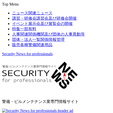
Top Menu
ニュース
関連ニュース
講習・研修会
講習会及び研修会開催
イベント
展示会及び展覧会の開催
特集
一部有料
人事関連
関係機関及び団体の人事異動等
団体・法人一覧
関係情報管理
販売
各種警備関連用品
Security News for professionals
警備・ビルメンテナンス業専門情報サイト