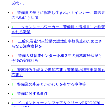
必携）。
↑
警備員の辛さに配慮し生まれたトイレカー、障害者
の活動にも活躍
↓
エッセンシャルワーカー（警備員・清掃員）と称賛
される職業
↑
二酸化炭素消火設備の誤放出事故防止のためにさ
らなる注意喚起を
↑
警備人材育成センター令和２年の資格取得状況と
今後の実施計画
↓
警察行政手続きで押印不要（警備業の認定申請等も
不要）
↓
警備業の歩みとかかわりを有する事件等
↓
警備に関する事件
↓
ビルメンヒューマンフェア＆クリーンEXPO2020