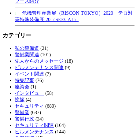
ブース紹介
↓
危機管理産業展（RISCON TOKYO）2020 テロ対
策特殊装備展’20（SEECAT）
カテゴリー
私の警備道
(21)
警備業関連
(101)
先人からのメッセージ
(18)
ビルメンテナンス関連
(9)
イベント関連
(7)
特集記事
(76)
座談会
(1)
インタビュー
(58)
挨拶
(4)
セキュリティ
(680)
警備業
(637)
警備行政
(24)
セキュリティ関連
(164)
ビルメンテナンス
(144)