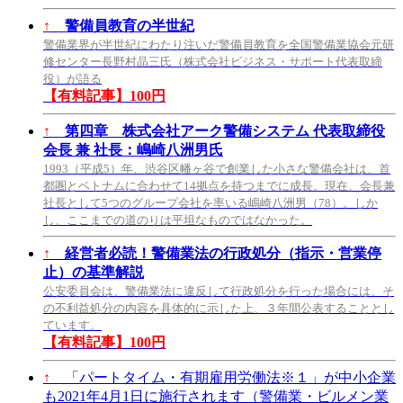
↑
警備員教育の半世紀
警備業界が半世紀にわたり注いだ警備員教育を全国警備業協会元研
修センター長野村晶三氏（株式会社ビジネス・サポート代表取締
役）が語る
【有料記事】100円
↑
第四章 株式会社アーク警備システム 代表取締役
会長 兼 社長：嶋崎八洲男氏
1993（平成5）年、渋谷区幡ヶ谷で創業した小さな警備会社は、首
都圏とベトナムに合わせて14拠点を持つまでに成長。現在、会長兼
社長として5つのグループ会社を率いる嶋崎八洲男（78）。しか
し、ここまでの道のりは平坦なものではなかった。
↑
経営者必読！警備業法の行政処分（指示・営業停
止）の基準解説
公安委員会は、警備業法に違反して行政処分を行った場合には、そ
の不利益処分の内容を具体的に示した上、３年間公表することとし
ています。
【有料記事】100円
↑
「パートタイム・有期雇用労働法※１」が中小企業
も2021年4月1日に施行されます（警備業・ビルメン業