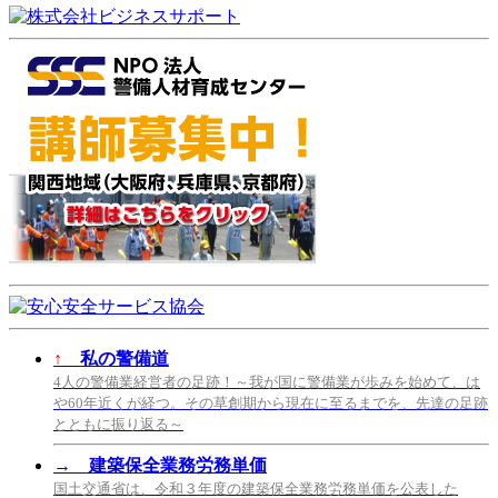
↑
私の警備道
4人の警備業経営者の足跡！～我が国に警備業が歩みを始めて、は
や60年近くが経つ。その草創期から現在に至るまでを、先達の足跡
とともに振り返る～
→
建築保全業務労務単価
国土交通省は、令和３年度の建築保全業務労務単価を公表した