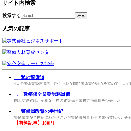
サイト内検索
検索する
人気の記事
↑
私の警備道
4人の警備業経営者の足跡！～我が国に警備業が歩みを始めて、はや
→
建築保全業務労務単価
国土交通省は、令和３年度の建築保全業務労務単価を公表した
↑
警備員教育の半世紀
警備業界が半世紀にわたり注いだ警備員教育を全国警備業協会元研
【有料記事】100円