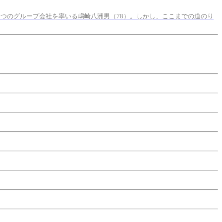
5つのグループ会社を率いる嶋崎八洲男（78）。しかし、ここまでの道のり