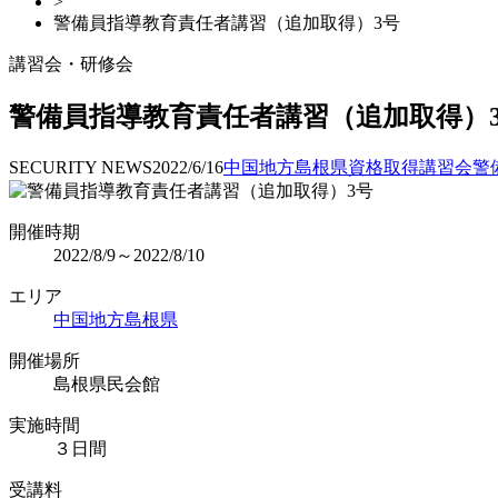
>
警備員指導教育責任者講習（追加取得）3号
講習会・研修会
警備員指導教育責任者講習（追加取得）
SECURITY NEWS
2022/6/16
中国地方
島根県
資格取得
講習会
警
開催時期
2022/8/9～2022/8/10
エリア
中国地方
島根県
開催場所
島根県民会館
実施時間
３日間
受講料