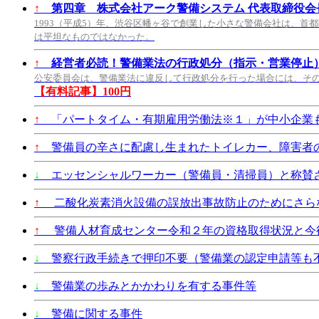
↑
第四章 株式会社アーク警備システム 代表取締役会長
1993（平成5）年、渋谷区幡ヶ谷で創業した小さな警備会社は、首
は平坦なものではなかった。
↑
経営者必読！警備業法の行政処分（指示・営業停止
公安委員会は、警備業法に違反して行政処分を行った場合には、そ
【有料記事】100円
↑
「パートタイム・有期雇用労働法※１」が中小企業も2
↑
警備員の辛さに配慮し生まれたトイレカー、障害者
↓
エッセンシャルワーカー（警備員・清掃員）と称賛
↑
二酸化炭素消火設備の誤放出事故防止のためにさら
↑
警備人材育成センター令和２年の資格取得状況と今
↓
警察行政手続きで押印不要（警備業の認定申請等も
↓
警備業の歩みとかかわりを有する事件等
↓
警備に関する事件