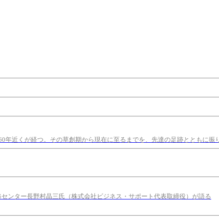
60年近くが経つ。その草創期から現在に至るまでを、先達の足跡とともに振
修センター長野村晶三氏（株式会社ビジネス・サポート代表取締役）が語る