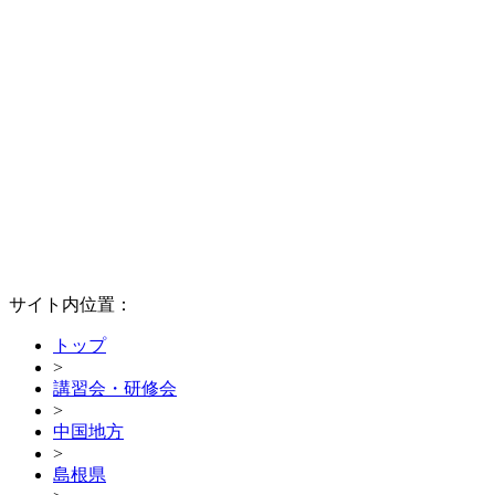
サイト内位置：
トップ
>
講習会・研修会
>
中国地方
>
島根県