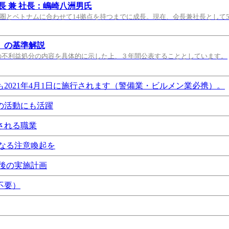
 兼 社長：嶋崎八洲男氏
都圏とベトナムに合わせて14拠点を持つまでに成長。現在、会長兼社長として
）の基準解説
の不利益処分の内容を具体的に示した上、３年間公表することとしています。
021年4月1日に施行されます（警備業・ビルメン業必携）。
の活動にも活躍
される職業
なる注意喚起を
後の実施計画
不要）