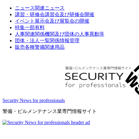
ニュース
関連ニュース
講習・研修会
講習会及び研修会開催
イベント
展示会及び展覧会の開催
特集
一部有料
人事関連
関係機関及び団体の人事異動等
団体・法人一覧
関係情報管理
販売
各種警備関連用品
Security News for professionals
警備・ビルメンテナンス業専門情報サイト