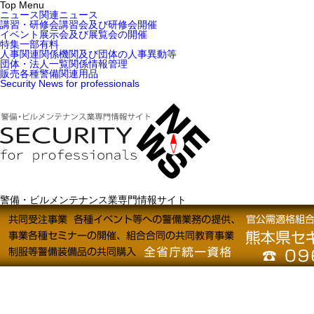
Top Menu
ニュース
関連ニュース
講習・研修会
講習会及び研修会開催
イベント
展示会及び展覧会の開催
特集
一部有料
人事関連
関係機関及び団体の人事異動等
団体・法人一覧
関係情報管理
販売
各種警備関連用品
Security News for professionals
警備・ビルメンテナンス業専門情報サイト