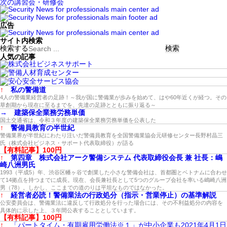
次の講習会・研修会
広告
サイト内検索
検索する
人気の記事
↑
私の警備道
4人の警備業経営者の足跡！～我が国に警備業が歩みを始めて、はや60年近くが経つ。その
草創期から現在に至るまでを、先達の足跡とともに振り返る～
→
建築保全業務労務単価
国土交通省は、令和３年度の建築保全業務労務単価を公表した
↑
警備員教育の半世紀
警備業界が半世紀にわたり注いだ警備員教育を全国警備業協会元研修センター長野村晶三
氏（株式会社ビジネス・サポート代表取締役）が語る
【有料記事】100円
↑
第四章 株式会社アーク警備システム 代表取締役会長 兼 社長：嶋
崎八洲男氏
1993（平成5）年、渋谷区幡ヶ谷で創業した小さな警備会社は、首都圏とベトナムに合わせ
て14拠点を持つまでに成長。現在、会長兼社長として5つのグループ会社を率いる嶋崎八洲
男（78）。しかし、ここまでの道のりは平坦なものではなかった。
↑
経営者必読！警備業法の行政処分（指示・営業停止）の基準解説
公安委員会は、警備業法に違反して行政処分を行った場合には、その不利益処分の内容を
具体的に示した上、３年間公表することとしています。
【有料記事】100円
↑
「パートタイム・有期雇用労働法※１」が中小企業も2021年4月1日