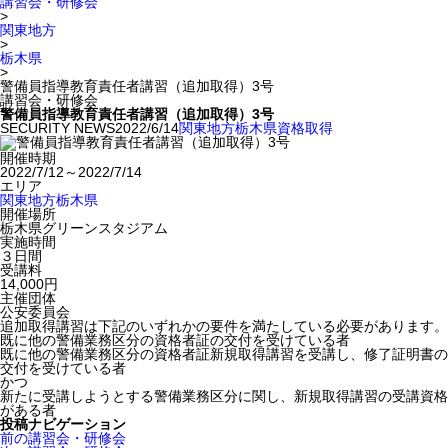
講習会・研修会
>
関東地方
>
栃木県
>
警備員指導教育責任者講習（追加取得）3号
講習会・研修会
警備員指導教育責任者講習（追加取得）3号
SECURITY NEWS
2022/6/14
関東地方
栃木県
資格取得
開催時期
2022/7/12～2022/7/14
エリア
関東地方
栃木県
開催場所
栃木県グリーンスタジアム
実施時間
３日間
受講料
14,000円
主催団体
公安委員会
追加取得講習は下記のいずれかの要件を満たしている必要があります。
既に他の警備業務区分の資格者証の交付を受けている者
既に他の警備業務区分の資格者証新規取得講習を受講し、修了証明書の
交付を受けている者
かつ
新たに受講しようとする警備業務区分に関し、新規取得講習の受講資格
がある者
投稿ナビゲーション
前の講習会・研修会