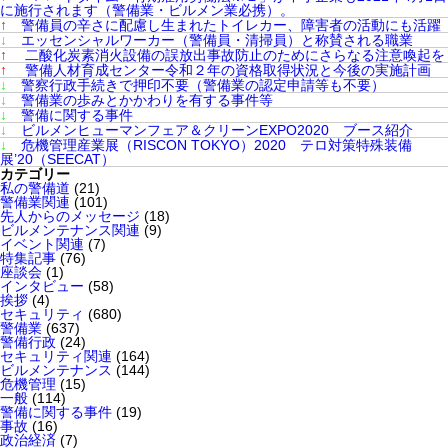
に施行されます（警備業・ビルメン業必携）。
↑
警備員の辛さに配慮し生まれたトイレカー、障害者の活動にも活躍
↓
エッセンシャルワーカー（警備員・清掃員）と称賛される職業
↑
二酸化炭素消火設備の誤放出事故防止のためにさらなる注意喚起を
↑
警備人材育成センター令和２年の資格取得状況と今後の実施計画
↓
警察行政手続きで押印不要（警備業の認定申請等も不要）
↓
警備業の歩みとかかわりを有する事件等
↓
警備に関する事件
↓
ビルメンヒューマンフェア＆クリーンEXPO2020 ブース紹介
↓
危機管理産業展（RISCON TOKYO）2020 テロ対策特殊装備
展’20（SEECAT）
カテゴリー
私の警備道
(21)
警備業関連
(101)
先人からのメッセージ
(18)
ビルメンテナンス関連
(9)
イベント関連
(7)
特集記事
(76)
座談会
(1)
インタビュー
(58)
挨拶
(4)
セキュリティ
(680)
警備業
(637)
警備行政
(24)
セキュリティ関連
(164)
ビルメンテナンス
(144)
危機管理
(15)
一般
(114)
警備に関する事件
(19)
事故
(16)
政治経済
(7)