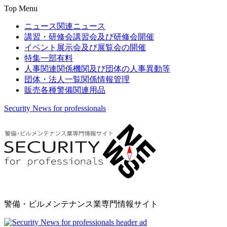
Top Menu
ニュース
関連ニュース
講習・研修会
講習会及び研修会開催
イベント
展示会及び展覧会の開催
特集
一部有料
人事関連
関係機関及び団体の人事異動等
団体・法人一覧
関係情報管理
販売
各種警備関連用品
Security News for professionals
警備・ビルメンテナンス業専門情報サイト