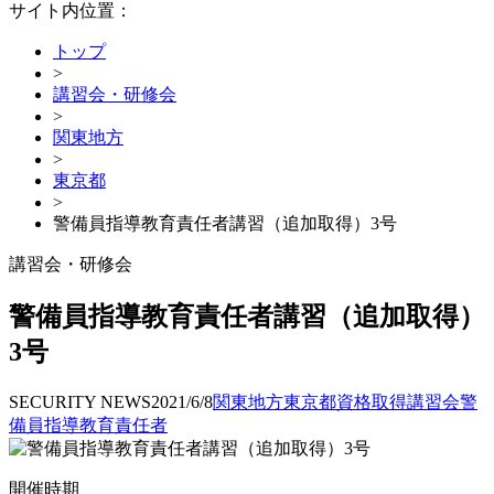
サイト内位置：
トップ
>
講習会・研修会
>
関東地方
>
東京都
>
警備員指導教育責任者講習（追加取得）3号
講習会・研修会
警備員指導教育責任者講習（追加取得）
3号
SECURITY NEWS
2021/6/8
関東地方
東京都
資格取得
講習会
警
備員指導教育責任者
開催時期