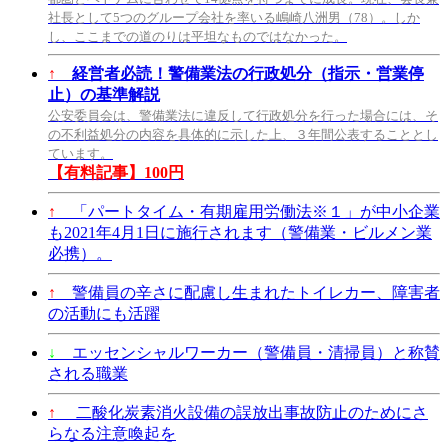
社長として5つのグループ会社を率いる嶋崎八洲男（78）。しか
し、ここまでの道のりは平坦なものではなかった。
↑
経営者必読！警備業法の行政処分（指示・営業停
止）の基準解説
公安委員会は、警備業法に違反して行政処分を行った場合には、そ
の不利益処分の内容を具体的に示した上、３年間公表することとし
ています。
【有料記事】100円
↑
「パートタイム・有期雇用労働法※１」が中小企業
も2021年4月1日に施行されます（警備業・ビルメン業
必携）。
↑
警備員の辛さに配慮し生まれたトイレカー、障害者
の活動にも活躍
↓
エッセンシャルワーカー（警備員・清掃員）と称賛
される職業
↑
二酸化炭素消火設備の誤放出事故防止のためにさ
らなる注意喚起を