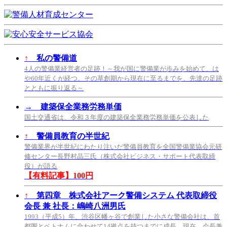
↑
私の警備道
4人の警備業経営者の足跡！～我が国に警備業が歩みを始めて、は
や60年近くが経つ。その草創期から現在に至るまでを、先達の足跡
とともに振り返る～
→
建築保全業務労務単価
国土交通省は、令和３年度の建築保全業務労務単価を公表した
↑
警備員教育の半世紀
警備業界が半世紀にわたり注いだ警備員教育を全国警備業協会元研
修センター長野村晶三氏（株式会社ビジネス・サポート代表取締
役）が語る
【有料記事】100円
↑
第四章 株式会社アーク警備システム 代表取締役
会長 兼 社長：嶋崎八洲男氏
1993（平成5）年、渋谷区幡ヶ谷で創業した小さな警備会社は、首
都圏とベトナムに合わせて14拠点を持つまでに成長。現在、会長兼