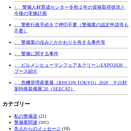
↑
警備人材育成センター令和２年の資格取得状況と
今後の実施計画
↓
警察行政手続きで押印不要（警備業の認定申請等も
不要）
↓
警備業の歩みとかかわりを有する事件等
↓
警備に関する事件
↓
ビルメンヒューマンフェア＆クリーンEXPO2020
ブース紹介
↓
危機管理産業展（RISCON TOKYO）2020 テロ対
策特殊装備展’20（SEECAT）
カテゴリー
私の警備道
(21)
警備業関連
(101)
先人からのメッセージ
(18)