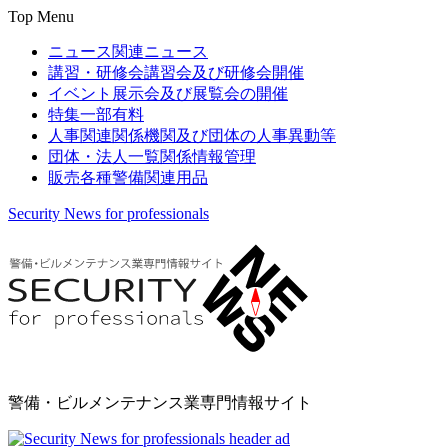
Top Menu
ニュース
関連ニュース
講習・研修会
講習会及び研修会開催
イベント
展示会及び展覧会の開催
特集
一部有料
人事関連
関係機関及び団体の人事異動等
団体・法人一覧
関係情報管理
販売
各種警備関連用品
Security News for professionals
警備・ビルメンテナンス業専門情報サイト