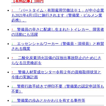
【有料記事】100円
↑
「パートタイム・有期雇用労働法※１」が中小企業
も2021年4月1日に施行されます（警備業・ビルメン業
必携）。
↑
警備員の辛さに配慮し生まれたトイレカー、障害者
の活動にも活躍
↓
エッセンシャルワーカー（警備員・清掃員）と称賛
される職業
↑
二酸化炭素消火設備の誤放出事故防止のためにさ
らなる注意喚起を
↑
警備人材育成センター令和２年の資格取得状況と
今後の実施計画
↓
警察行政手続きで押印不要（警備業の認定申請等も
不要）
↓
警備業の歩みとかかわりを有する事件等