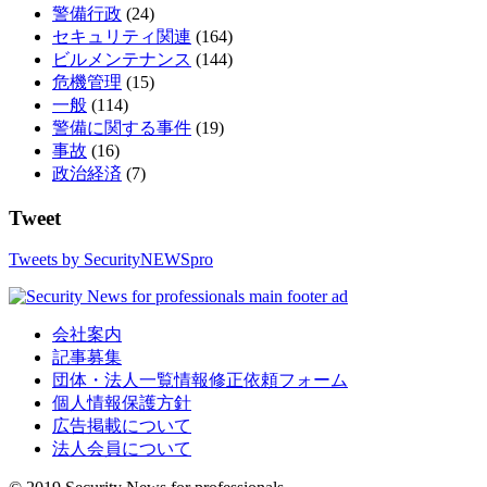
警備行政
(24)
セキュリティ関連
(164)
ビルメンテナンス
(144)
危機管理
(15)
一般
(114)
警備に関する事件
(19)
事故
(16)
政治経済
(7)
Tweet
Tweets by SecurityNEWSpro
会社案内
記事募集
団体・法人一覧情報修正依頼フォーム
個人情報保護方針
広告掲載について
法人会員について