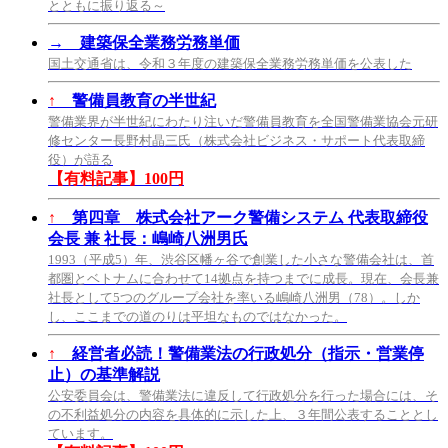
とともに振り返る～
→
建築保全業務労務単価
国土交通省は、令和３年度の建築保全業務労務単価を公表した
↑
警備員教育の半世紀
警備業界が半世紀にわたり注いだ警備員教育を全国警備業協会元研
修センター長野村晶三氏（株式会社ビジネス・サポート代表取締
役）が語る
【有料記事】100円
↑
第四章 株式会社アーク警備システム 代表取締役
会長 兼 社長：嶋崎八洲男氏
1993（平成5）年、渋谷区幡ヶ谷で創業した小さな警備会社は、首
都圏とベトナムに合わせて14拠点を持つまでに成長。現在、会長兼
社長として5つのグループ会社を率いる嶋崎八洲男（78）。しか
し、ここまでの道のりは平坦なものではなかった。
↑
経営者必読！警備業法の行政処分（指示・営業停
止）の基準解説
公安委員会は、警備業法に違反して行政処分を行った場合には、そ
の不利益処分の内容を具体的に示した上、３年間公表することとし
ています。