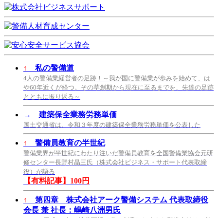
↑
私の警備道
4人の警備業経営者の足跡！～我が国に警備業が歩みを始めて、は
や60年近くが経つ。その草創期から現在に至るまでを、先達の足跡
とともに振り返る～
→
建築保全業務労務単価
国土交通省は、令和３年度の建築保全業務労務単価を公表した
↑
警備員教育の半世紀
警備業界が半世紀にわたり注いだ警備員教育を全国警備業協会元研
修センター長野村晶三氏（株式会社ビジネス・サポート代表取締
役）が語る
【有料記事】100円
↑
第四章 株式会社アーク警備システム 代表取締役
会長 兼 社長：嶋崎八洲男氏