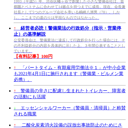
1993（平成5）年、渋谷区幡ヶ谷で創業した小さな警備会社は、首
都圏とベトナムに合わせて14拠点を持つまでに成長。現在、会長兼
社長として5つのグループ会社を率いる嶋崎八洲男（78）。しか
し、ここまでの道のりは平坦なものではなかった。
↑
経営者必読！警備業法の行政処分（指示・営業停
止）の基準解説
公安委員会は、警備業法に違反して行政処分を行った場合には、そ
の不利益処分の内容を具体的に示した上、３年間公表することとし
ています。
【有料記事】100円
↑
「パートタイム・有期雇用労働法※１」が中小企業
も2021年4月1日に施行されます（警備業・ビルメン業
必携）。
↑
警備員の辛さに配慮し生まれたトイレカー、障害者
の活動にも活躍
↓
エッセンシャルワーカー（警備員・清掃員）と称賛
される職業
↑
二酸化炭素消火設備の誤放出事故防止のためにさ