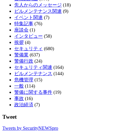
先人からのメッセージ
(18)
ビルメンテナンス関連
(9)
イベント関連
(7)
特集記事
(76)
座談会
(1)
インタビュー
(58)
挨拶
(4)
セキュリティ
(680)
警備業
(637)
警備行政
(24)
セキュリティ関連
(164)
ビルメンテナンス
(144)
危機管理
(15)
一般
(114)
警備に関する事件
(19)
事故
(16)
政治経済
(7)
Tweet
Tweets by SecurityNEWSpro