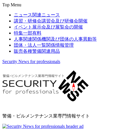
Top Menu
ニュース
関連ニュース
講習・研修会
講習会及び研修会開催
イベント
展示会及び展覧会の開催
特集
一部有料
人事関連
関係機関及び団体の人事異動等
団体・法人一覧
関係情報管理
販売
各種警備関連用品
Security News for professionals
警備・ビルメンテナンス業専門情報サイト