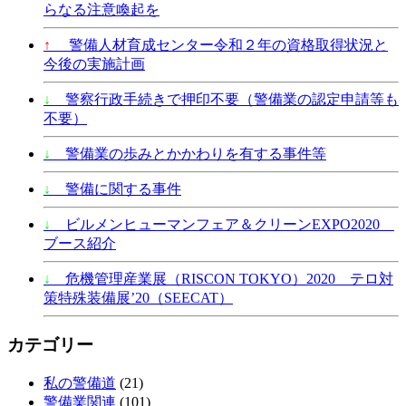
らなる注意喚起を
↑
警備人材育成センター令和２年の資格取得状況と
今後の実施計画
↓
警察行政手続きで押印不要（警備業の認定申請等も
不要）
↓
警備業の歩みとかかわりを有する事件等
↓
警備に関する事件
↓
ビルメンヒューマンフェア＆クリーンEXPO2020
ブース紹介
↓
危機管理産業展（RISCON TOKYO）2020 テロ対
策特殊装備展’20（SEECAT）
カテゴリー
私の警備道
(21)
警備業関連
(101)