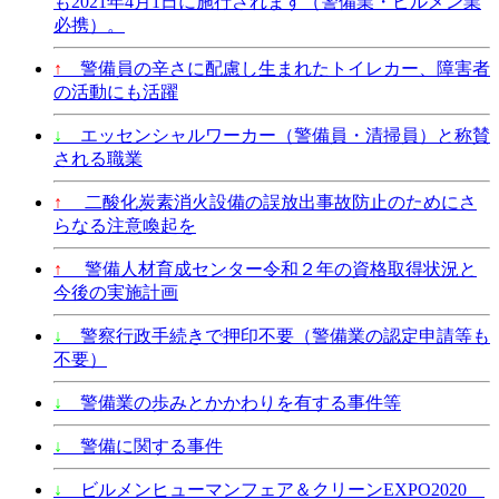
も2021年4月1日に施行されます（警備業・ビルメン業
必携）。
↑
警備員の辛さに配慮し生まれたトイレカー、障害者
の活動にも活躍
↓
エッセンシャルワーカー（警備員・清掃員）と称賛
される職業
↑
二酸化炭素消火設備の誤放出事故防止のためにさ
らなる注意喚起を
↑
警備人材育成センター令和２年の資格取得状況と
今後の実施計画
↓
警察行政手続きで押印不要（警備業の認定申請等も
不要）
↓
警備業の歩みとかかわりを有する事件等
↓
警備に関する事件
↓
ビルメンヒューマンフェア＆クリーンEXPO2020