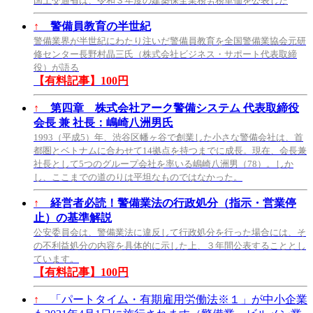
国土交通省は、令和３年度の建築保全業務労務単価を公表した
↑
警備員教育の半世紀
警備業界が半世紀にわたり注いだ警備員教育を全国警備業協会元研
修センター長野村晶三氏（株式会社ビジネス・サポート代表取締
役）が語る
【有料記事】100円
↑
第四章 株式会社アーク警備システム 代表取締役
会長 兼 社長：嶋崎八洲男氏
1993（平成5）年、渋谷区幡ヶ谷で創業した小さな警備会社は、首
都圏とベトナムに合わせて14拠点を持つまでに成長。現在、会長兼
社長として5つのグループ会社を率いる嶋崎八洲男（78）。しか
し、ここまでの道のりは平坦なものではなかった。
↑
経営者必読！警備業法の行政処分（指示・営業停
止）の基準解説
公安委員会は、警備業法に違反して行政処分を行った場合には、そ
の不利益処分の内容を具体的に示した上、３年間公表することとし
ています。
【有料記事】100円
↑
「パートタイム・有期雇用労働法※１」が中小企業