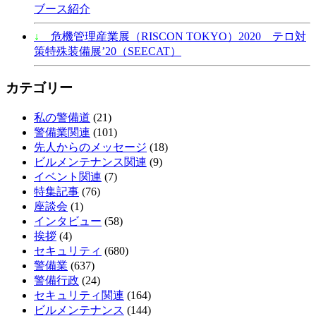
ブース紹介
↓
危機管理産業展（RISCON TOKYO）2020 テロ対
策特殊装備展’20（SEECAT）
カテゴリー
私の警備道
(21)
警備業関連
(101)
先人からのメッセージ
(18)
ビルメンテナンス関連
(9)
イベント関連
(7)
特集記事
(76)
座談会
(1)
インタビュー
(58)
挨拶
(4)
セキュリティ
(680)
警備業
(637)
警備行政
(24)
セキュリティ関連
(164)
ビルメンテナンス
(144)