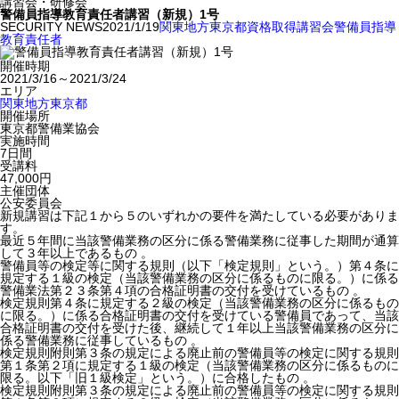
講習会・研修会
警備員指導教育責任者講習（新規）1号
SECURITY NEWS
2021/1/19
関東地方
東京都
資格取得
講習会
警備員指導
教育責任者
開催時期
2021/3/16～2021/3/24
エリア
関東地方
東京都
開催場所
東京都警備業協会
実施時間
7日間
受講料
47,000円
主催団体
公安委員会
新規講習は下記１から５のいずれかの要件を満たしている必要がありま
す。
最近５年間に当該警備業務の区分に係る警備業務に従事した期間が通算
して３年以上であるもの 。
警備員等の検定等に関する規則（以下「検定規則」という。）第４条に
規定する１級の検定（当該警備業務の区分に係るものに限る。）に係る
警備業法第２３条第４項の合格証明書の交付を受けているもの 。
検定規則第４条に規定する２級の検定（当該警備業務の区分に係るもの
に限る。）に係る合格証明書の交付を受けている警備員であって、当該
合格証明書の交付を受けた後、継続して１年以上当該警備業務の区分に
係る警備業務に従事しているもの 。
検定規則附則第３条の規定による廃止前の警備員等の検定に関する規則
第１条第２項に規定する１級の検定（当該警備業務の区分に係るものに
限る。以下「旧１級検定」という。）に合格したもの 。
検定規則附則第３条の規定による廃止前の警備員等の検定に関する規則