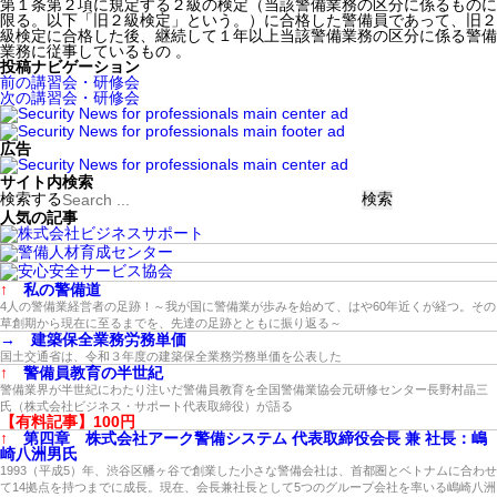
第１条第２項に規定する２級の検定（当該警備業務の区分に係るものに
限る。以下「旧２級検定」という。）に合格した警備員であって、旧２
級検定に合格した後、継続して１年以上当該警備業務の区分に係る警備
業務に従事しているもの 。
投稿ナビゲーション
前の講習会・研修会
次の講習会・研修会
広告
サイト内検索
検索する
人気の記事
↑
私の警備道
4人の警備業経営者の足跡！～我が国に警備業が歩みを始めて、はや60年近くが経つ。その
草創期から現在に至るまでを、先達の足跡とともに振り返る～
→
建築保全業務労務単価
国土交通省は、令和３年度の建築保全業務労務単価を公表した
↑
警備員教育の半世紀
警備業界が半世紀にわたり注いだ警備員教育を全国警備業協会元研修センター長野村晶三
氏（株式会社ビジネス・サポート代表取締役）が語る
【有料記事】100円
↑
第四章 株式会社アーク警備システム 代表取締役会長 兼 社長：嶋
崎八洲男氏
1993（平成5）年、渋谷区幡ヶ谷で創業した小さな警備会社は、首都圏とベトナムに合わせ
て14拠点を持つまでに成長。現在、会長兼社長として5つのグループ会社を率いる嶋崎八洲