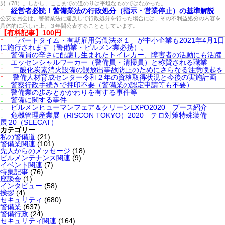
男（78）。しかし、ここまでの道のりは平坦なものではなかった。
↑
経営者必読！警備業法の行政処分（指示・営業停止）の基準解説
公安委員会は、警備業法に違反して行政処分を行った場合には、その不利益処分の内容を
具体的に示した上、３年間公表することとしています。
【有料記事】100円
↑
「パートタイム・有期雇用労働法※１」が中小企業も2021年4月1日
に施行されます（警備業・ビルメン業必携）。
↑
警備員の辛さに配慮し生まれたトイレカー、障害者の活動にも活躍
↓
エッセンシャルワーカー（警備員・清掃員）と称賛される職業
↑
二酸化炭素消火設備の誤放出事故防止のためにさらなる注意喚起を
↑
警備人材育成センター令和２年の資格取得状況と今後の実施計画
↓
警察行政手続きで押印不要（警備業の認定申請等も不要）
↓
警備業の歩みとかかわりを有する事件等
↓
警備に関する事件
↓
ビルメンヒューマンフェア＆クリーンEXPO2020 ブース紹介
↓
危機管理産業展（RISCON TOKYO）2020 テロ対策特殊装備
展’20（SEECAT）
カテゴリー
私の警備道
(21)
警備業関連
(101)
先人からのメッセージ
(18)
ビルメンテナンス関連
(9)
イベント関連
(7)
特集記事
(76)
座談会
(1)
インタビュー
(58)
挨拶
(4)
セキュリティ
(680)
警備業
(637)
警備行政
(24)
セキュリティ関連
(164)