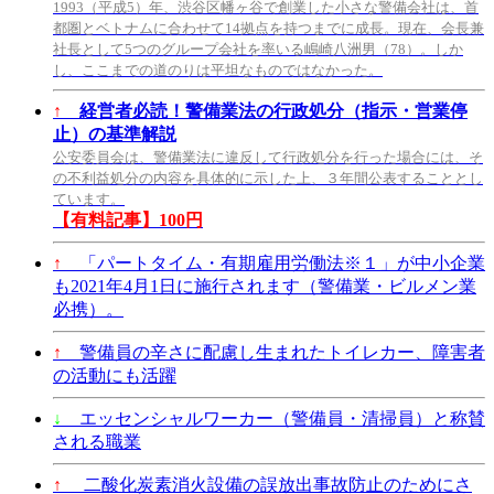
1993（平成5）年、渋谷区幡ヶ谷で創業した小さな警備会社は、首
都圏とベトナムに合わせて14拠点を持つまでに成長。現在、会長兼
社長として5つのグループ会社を率いる嶋崎八洲男（78）。しか
し、ここまでの道のりは平坦なものではなかった。
↑
経営者必読！警備業法の行政処分（指示・営業停
止）の基準解説
公安委員会は、警備業法に違反して行政処分を行った場合には、そ
の不利益処分の内容を具体的に示した上、３年間公表することとし
ています。
【有料記事】100円
↑
「パートタイム・有期雇用労働法※１」が中小企業
も2021年4月1日に施行されます（警備業・ビルメン業
必携）。
↑
警備員の辛さに配慮し生まれたトイレカー、障害者
の活動にも活躍
↓
エッセンシャルワーカー（警備員・清掃員）と称賛
される職業
↑
二酸化炭素消火設備の誤放出事故防止のためにさ