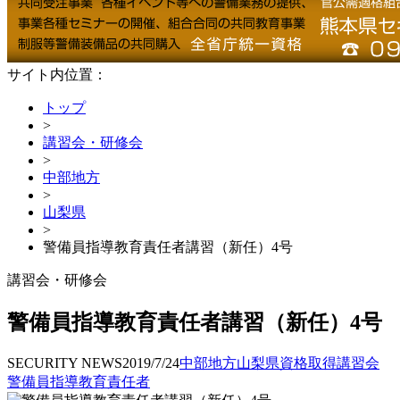
サイト内位置：
トップ
>
講習会・研修会
>
中部地方
>
山梨県
>
警備員指導教育責任者講習（新任）4号
講習会・研修会
警備員指導教育責任者講習（新任）4号
SECURITY NEWS
2019/7/24
中部地方
山梨県
資格取得
講習会
警備員指導教育責任者