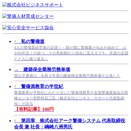
↑
私の警備道
4人の警備業経営者の足跡！～我が国に警備業が歩みを始めて、は
や60年近くが経つ。その草創期から現在に至るまでを、先達の足跡
とともに振り返る～
→
建築保全業務労務単価
国土交通省は、令和３年度の建築保全業務労務単価を公表した
↑
警備員教育の半世紀
警備業界が半世紀にわたり注いだ警備員教育を全国警備業協会元研
修センター長野村晶三氏（株式会社ビジネス・サポート代表取締
役）が語る
【有料記事】100円
↑
第四章 株式会社アーク警備システム 代表取締役
会長 兼 社長：嶋崎八洲男氏