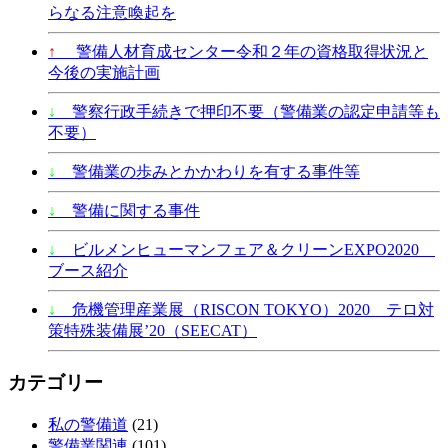
らなる注意喚起を
↑
警備人材育成センター令和２年の資格取得状況と
今後の実施計画
↓
警察行政手続きで押印不要（警備業の認定申請等も
不要）
↓
警備業の歩みとかかわりを有する事件等
↓
警備に関する事件
↓
ビルメンヒューマンフェア＆クリーンEXPO2020
ブース紹介
↓
危機管理産業展（RISCON TOKYO）2020 テロ対
策特殊装備展’20（SEECAT）
カテゴリー
私の警備道
(21)
警備業関連
(101)