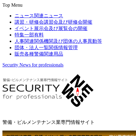
Top Menu
ニュース
関連ニュース
講習・研修会
講習会及び研修会開催
イベント
展示会及び展覧会の開催
特集
一部有料
人事関連
関係機関及び団体の人事異動等
団体・法人一覧
関係情報管理
販売
各種警備関連用品
Security News for professionals
警備・ビルメンテナンス業専門情報サイト