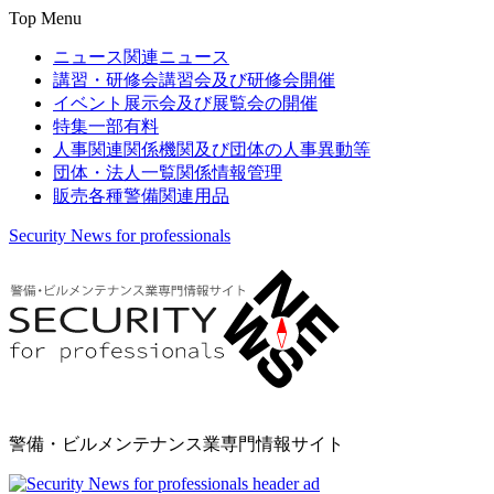
Top Menu
ニュース
関連ニュース
講習・研修会
講習会及び研修会開催
イベント
展示会及び展覧会の開催
特集
一部有料
人事関連
関係機関及び団体の人事異動等
団体・法人一覧
関係情報管理
販売
各種警備関連用品
Security News for professionals
警備・ビルメンテナンス業専門情報サイト