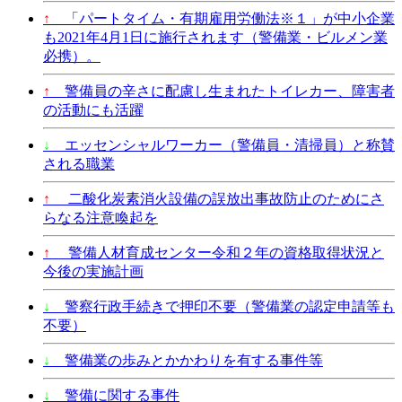
↑
「パートタイム・有期雇用労働法※１」が中小企業
も2021年4月1日に施行されます（警備業・ビルメン業
必携）。
↑
警備員の辛さに配慮し生まれたトイレカー、障害者
の活動にも活躍
↓
エッセンシャルワーカー（警備員・清掃員）と称賛
される職業
↑
二酸化炭素消火設備の誤放出事故防止のためにさ
らなる注意喚起を
↑
警備人材育成センター令和２年の資格取得状況と
今後の実施計画
↓
警察行政手続きで押印不要（警備業の認定申請等も
不要）
↓
警備業の歩みとかかわりを有する事件等
↓
警備に関する事件