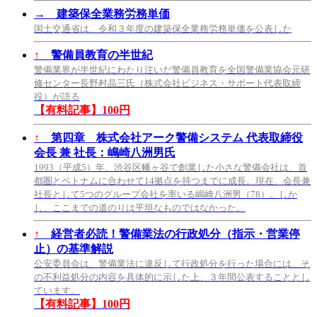
→
建築保全業務労務単価
国土交通省は、令和３年度の建築保全業務労務単価を公表した
↑
警備員教育の半世紀
警備業界が半世紀にわたり注いだ警備員教育を全国警備業協会元研
修センター長野村晶三氏（株式会社ビジネス・サポート代表取締
役）が語る
【有料記事】100円
↑
第四章 株式会社アーク警備システム 代表取締役
会長 兼 社長：嶋崎八洲男氏
1993（平成5）年、渋谷区幡ヶ谷で創業した小さな警備会社は、首
都圏とベトナムに合わせて14拠点を持つまでに成長。現在、会長兼
社長として5つのグループ会社を率いる嶋崎八洲男（78）。しか
し、ここまでの道のりは平坦なものではなかった。
↑
経営者必読！警備業法の行政処分（指示・営業停
止）の基準解説
公安委員会は、警備業法に違反して行政処分を行った場合には、そ
の不利益処分の内容を具体的に示した上、３年間公表することとし
ています。
【有料記事】100円