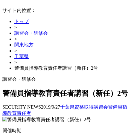
サイト内位置：
トップ
>
講習会・研修会
>
関東地方
>
千葉県
>
警備員指導教育責任者講習（新任）2号
講習会・研修会
警備員指導教育責任者講習（新任）2号
SECURITY NEWS
2019/9/27
千葉県
資格取得
講習会
警備員指
導教育責任者
開催時期