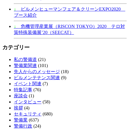
↓
ビルメンヒューマンフェア＆クリーンEXPO2020
ブース紹介
↓
危機管理産業展（RISCON TOKYO）2020 テロ対
策特殊装備展’20（SEECAT）
カテゴリー
私の警備道
(21)
警備業関連
(101)
先人からのメッセージ
(18)
ビルメンテナンス関連
(9)
イベント関連
(7)
特集記事
(76)
座談会
(1)
インタビュー
(58)
挨拶
(4)
セキュリティ
(680)
警備業
(637)
警備行政
(24)