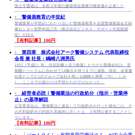
国土交通省は、令和３年度の建築保全業務労務単価を公表した
↑
警備員教育の半世紀
警備業界が半世紀にわたり注いだ警備員教育を全国警備業協会元研
修センター長野村晶三氏（株式会社ビジネス・サポート代表取締
役）が語る
【有料記事】100円
↑
第四章 株式会社アーク警備システム 代表取締役
会長 兼 社長：嶋崎八洲男氏
1993（平成5）年、渋谷区幡ヶ谷で創業した小さな警備会社は、首
都圏とベトナムに合わせて14拠点を持つまでに成長。現在、会長兼
社長として5つのグループ会社を率いる嶋崎八洲男（78）。しか
し、ここまでの道のりは平坦なものではなかった。
↑
経営者必読！警備業法の行政処分（指示・営業停
止）の基準解説
公安委員会は、警備業法に違反して行政処分を行った場合には、そ
の不利益処分の内容を具体的に示した上、３年間公表することとし
ています。
【有料記事】100円
↑
「パートタイム・有期雇用労働法※１」が中小企業