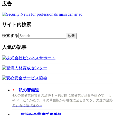
広告
サイト内検索
検索する
人気の記事
↑
私の警備道
4人の警備業経営者の足跡！～我が国に警備業が歩みを始めて、は
や60年近くが経つ。その草創期から現在に至るまでを、先達の足跡
とともに振り返る～
→
建築保全業務労務単価