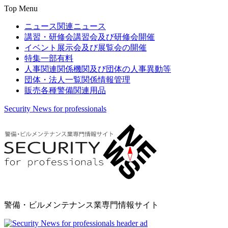
Top Menu
ニュース
関連ニュース
講習・研修会
講習会及び研修会開催
イベント
展示会及び展覧会の開催
特集
一部有料
人事関連
関係機関及び団体の人事異動等
団体・法人一覧
関係情報管理
販売
各種警備関連用品
Security News for professionals
警備・ビルメンテナンス業専門情報サイト