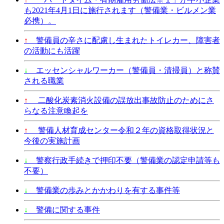
も2021年4月1日に施行されます（警備業・ビルメン業
必携）。
↑
警備員の辛さに配慮し生まれたトイレカー、障害者
の活動にも活躍
↓
エッセンシャルワーカー（警備員・清掃員）と称賛
される職業
↑
二酸化炭素消火設備の誤放出事故防止のためにさ
らなる注意喚起を
↑
警備人材育成センター令和２年の資格取得状況と
今後の実施計画
↓
警察行政手続きで押印不要（警備業の認定申請等も
不要）
↓
警備業の歩みとかかわりを有する事件等
↓
警備に関する事件