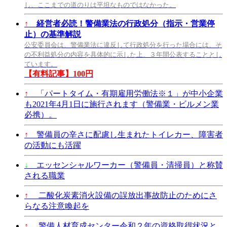
し、ここまでの道のりは平坦なものではなかった。
↑
経営者必読！警備業法の行政処分（指示・営業停
止）の基準解説
公安委員会は、警備業法に違反して行政処分を行った場合には、そ
の不利益処分の内容を具体的に示した上、３年間公表することとし
ています。
【有料記事】100円
↑
「パートタイム・有期雇用労働法※１」が中小企業
も2021年4月1日に施行されます（警備業・ビルメン業
必携）。
↑
警備員の辛さに配慮し生まれたトイレカー、障害者
の活動にも活躍
↓
エッセンシャルワーカー（警備員・清掃員）と称賛
される職業
↑
二酸化炭素消火設備の誤放出事故防止のためにさ
らなる注意喚起を
↑
警備人材育成センター令和２年の資格取得状況と