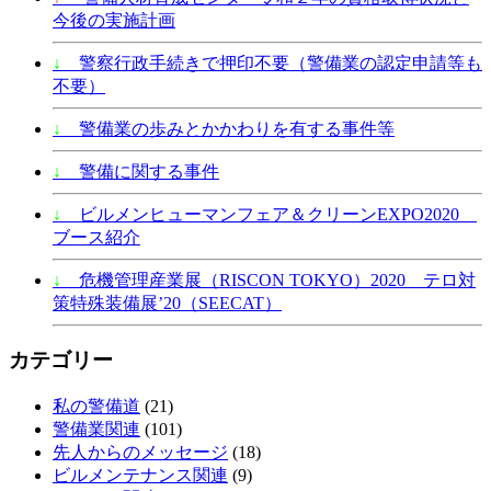
今後の実施計画
↓
警察行政手続きで押印不要（警備業の認定申請等も
不要）
↓
警備業の歩みとかかわりを有する事件等
↓
警備に関する事件
↓
ビルメンヒューマンフェア＆クリーンEXPO2020
ブース紹介
↓
危機管理産業展（RISCON TOKYO）2020 テロ対
策特殊装備展’20（SEECAT）
カテゴリー
私の警備道
(21)
警備業関連
(101)
先人からのメッセージ
(18)
ビルメンテナンス関連
(9)