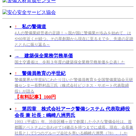
↑
私の警備道
4人の警備業経営者の足跡！～我が国に警備業が歩みを始めて、は
や60年近くが経つ。その草創期から現在に至るまでを、先達の足跡
とともに振り返る～
→
建築保全業務労務単価
国土交通省は、令和３年度の建築保全業務労務単価を公表した
↑
警備員教育の半世紀
警備業界が半世紀にわたり注いだ警備員教育を全国警備業協会元研
修センター長野村晶三氏（株式会社ビジネス・サポート代表取締
役）が語る
【有料記事】100円
↑
第四章 株式会社アーク警備システム 代表取締役
会長 兼 社長：嶋崎八洲男氏
1993（平成5）年、渋谷区幡ヶ谷で創業した小さな警備会社は、首
都圏とベトナムに合わせて14拠点を持つまでに成長。現在、会長兼
社長として5つのグループ会社を率いる嶋崎八洲男（78）。しか