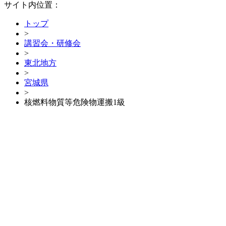
サイト内位置：
トップ
>
講習会・研修会
>
東北地方
>
宮城県
>
核燃料物質等危険物運搬1級