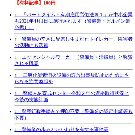
【有料記事】100円
↑
「パートタイム・有期雇用労働法※１」が中小企業
も2021年4月1日に施行されます（警備業・ビルメン業
必携）。
↑
警備員の辛さに配慮し生まれたトイレカー、障害者
の活動にも活躍
↓
エッセンシャルワーカー（警備員・清掃員）と称賛
される職業
↑
二酸化炭素消火設備の誤放出事故防止のためにさ
らなる注意喚起を
↑
警備人材育成センター令和２年の資格取得状況と
今後の実施計画
↓
警察行政手続きで押印不要（警備業の認定申請等も
不要）
↓
警備業の歩みとかかわりを有する事件等