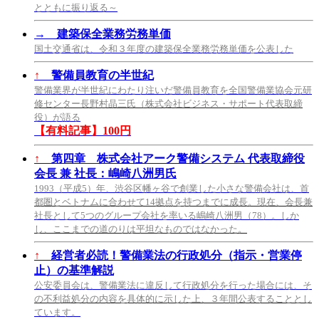
とともに振り返る～
→
建築保全業務労務単価
国土交通省は、令和３年度の建築保全業務労務単価を公表した
↑
警備員教育の半世紀
警備業界が半世紀にわたり注いだ警備員教育を全国警備業協会元研
修センター長野村晶三氏（株式会社ビジネス・サポート代表取締
役）が語る
【有料記事】100円
↑
第四章 株式会社アーク警備システム 代表取締役
会長 兼 社長：嶋崎八洲男氏
1993（平成5）年、渋谷区幡ヶ谷で創業した小さな警備会社は、首
都圏とベトナムに合わせて14拠点を持つまでに成長。現在、会長兼
社長として5つのグループ会社を率いる嶋崎八洲男（78）。しか
し、ここまでの道のりは平坦なものではなかった。
↑
経営者必読！警備業法の行政処分（指示・営業停
止）の基準解説
公安委員会は、警備業法に違反して行政処分を行った場合には、そ
の不利益処分の内容を具体的に示した上、３年間公表することとし
ています。