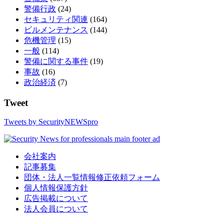
警備行政
(24)
セキュリティ関連
(164)
ビルメンテナンス
(144)
危機管理
(15)
一般
(114)
警備に関する事件
(19)
事故
(16)
政治経済
(7)
Tweet
Tweets by SecurityNEWSpro
会社案内
記事募集
団体・法人一覧情報修正依頼フォーム
個人情報保護方針
広告掲載について
法人会員について