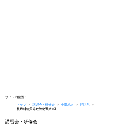
サイト内位置：
トップ
>
講習会・研修会
>
中部地方
>
静岡県
>
核燃料物質等危険物運搬1級
講習会・研修会