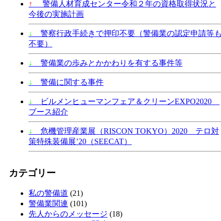
↑
警備人材育成センター令和２年の資格取得状況と
今後の実施計画
↓
警察行政手続きで押印不要（警備業の認定申請等
不要）
↓
警備業の歩みとかかわりを有する事件等
↓
警備に関する事件
↓
ビルメンヒューマンフェア＆クリーンEXPO2020
ブース紹介
↓
危機管理産業展（RISCON TOKYO）2020 テロ対
策特殊装備展’20（SEECAT）
カテゴリー
私の警備道
(21)
警備業関連
(101)
先人からのメッセージ
(18)