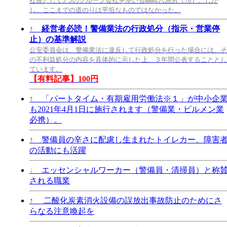
社長として5つのグループ会社を率いる嶋崎八洲男（78）。しか
し、ここまでの道のりは平坦なものではなかった。
↑
経営者必読！警備業法の行政処分（指示・営業停
止）の基準解説
公安委員会は、警備業法に違反して行政処分を行った場合には、そ
の不利益処分の内容を具体的に示した上、３年間公表することとし
ています。
【有料記事】100円
↑
「パートタイム・有期雇用労働法※１」が中小企
も2021年4月1日に施行されます（警備業・ビルメン業
必携）。
↑
警備員の辛さに配慮し生まれたトイレカー、障害
の活動にも活躍
↓
エッセンシャルワーカー（警備員・清掃員）と称
される職業
↑
二酸化炭素消火設備の誤放出事故防止のためにさ
らなる注意喚起を