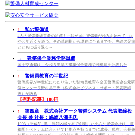
↑
私の警備道
4人の警備業経営者の足跡！～我が国に警備業が歩みを始めて、は
や60年近くが経つ。その草創期から現在に至るまでを、先達の足
とともに振り返る～
→
建築保全業務労務単価
国土交通省は、令和３年度の建築保全業務労務単価を公表した
↑
警備員教育の半世紀
警備業界が半世紀にわたり注いだ警備員教育を全国警備業協会元研
修センター長野村晶三氏（株式会社ビジネス・サポート代表取締
役）が語る
【有料記事】100円
↑
第四章 株式会社アーク警備システム 代表取締役
会長 兼 社長：嶋崎八洲男氏
1993（平成5）年、渋谷区幡ヶ谷で創業した小さな警備会社は、首
都圏とベトナムに合わせて14拠点を持つまでに成長。現在、会長