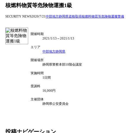
核燃料物質等危険物運搬1級
SECURITY NEWS
2020/7/21
中部地方
静岡県
資格取得
核燃料物質等危険物運搬警備
開催時期
2021/1/13～2021/1/13
エリア
中部地方
静岡県
開催場所
静岡県警察本部10階会議室
実施時間
1日間
受講料
16,000円
主催団体
静岡県公安委員会
投稿ナビゲーション