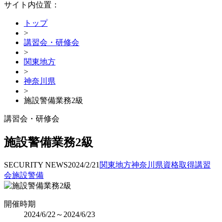
サイト内位置：
トップ
>
講習会・研修会
>
関東地方
>
神奈川県
>
施設警備業務2級
講習会・研修会
施設警備業務2級
SECURITY NEWS
2024/2/21
関東地方
神奈川県
資格取得
講習
会
施設警備
開催時期
2024/6/22～2024/6/23