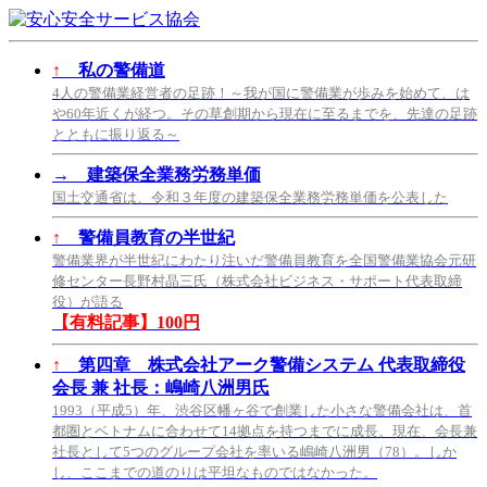
↑
私の警備道
4人の警備業経営者の足跡！～我が国に警備業が歩みを始めて、は
や60年近くが経つ。その草創期から現在に至るまでを、先達の足跡
とともに振り返る～
→
建築保全業務労務単価
国土交通省は、令和３年度の建築保全業務労務単価を公表した
↑
警備員教育の半世紀
警備業界が半世紀にわたり注いだ警備員教育を全国警備業協会元研
修センター長野村晶三氏（株式会社ビジネス・サポート代表取締
役）が語る
【有料記事】100円
↑
第四章 株式会社アーク警備システム 代表取締役
会長 兼 社長：嶋崎八洲男氏
1993（平成5）年、渋谷区幡ヶ谷で創業した小さな警備会社は、首
都圏とベトナムに合わせて14拠点を持つまでに成長。現在、会長兼
社長として5つのグループ会社を率いる嶋崎八洲男（78）。しか
し、ここまでの道のりは平坦なものではなかった。