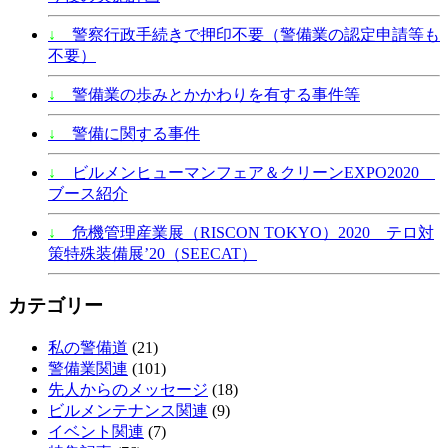
↓
警察行政手続きで押印不要（警備業の認定申請等も
不要）
↓
警備業の歩みとかかわりを有する事件等
↓
警備に関する事件
↓
ビルメンヒューマンフェア＆クリーンEXPO2020
ブース紹介
↓
危機管理産業展（RISCON TOKYO）2020 テロ対
策特殊装備展’20（SEECAT）
カテゴリー
私の警備道
(21)
警備業関連
(101)
先人からのメッセージ
(18)
ビルメンテナンス関連
(9)
イベント関連
(7)