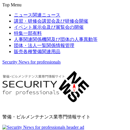
Top Menu
ニュース
関連ニュース
講習・研修会
講習会及び研修会開催
イベント
展示会及び展覧会の開催
特集
一部有料
人事関連
関係機関及び団体の人事異動等
団体・法人一覧
関係情報管理
販売
各種警備関連用品
Security News for professionals
警備・ビルメンテナンス業専門情報サイト