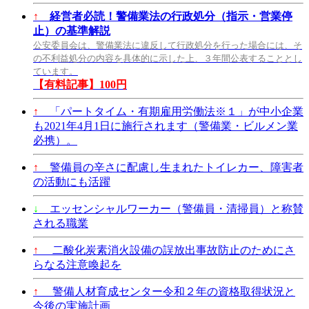
↑
経営者必読！警備業法の行政処分（指示・営業停
止）の基準解説
公安委員会は、警備業法に違反して行政処分を行った場合には、そ
の不利益処分の内容を具体的に示した上、３年間公表することとし
ています。
【有料記事】100円
↑
「パートタイム・有期雇用労働法※１」が中小企業
も2021年4月1日に施行されます（警備業・ビルメン業
必携）。
↑
警備員の辛さに配慮し生まれたトイレカー、障害者
の活動にも活躍
↓
エッセンシャルワーカー（警備員・清掃員）と称賛
される職業
↑
二酸化炭素消火設備の誤放出事故防止のためにさ
らなる注意喚起を
↑
警備人材育成センター令和２年の資格取得状況と
今後の実施計画