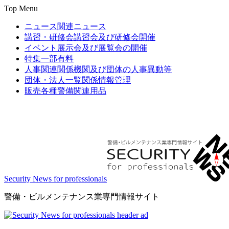
Top Menu
ニュース
関連ニュース
講習・研修会
講習会及び研修会開催
イベント
展示会及び展覧会の開催
特集
一部有料
人事関連
関係機関及び団体の人事異動等
団体・法人一覧
関係情報管理
販売
各種警備関連用品
Security News for professionals
警備・ビルメンテナンス業専門情報サイト