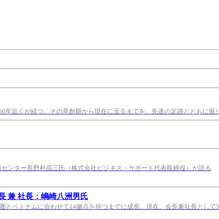
60年近くが経つ。その草創期から現在に至るまでを、先達の足跡とともに振
修センター長野村晶三氏（株式会社ビジネス・サポート代表取締役）が語る
 兼 社長：嶋崎八洲男氏
都圏とベトナムに合わせて14拠点を持つまでに成長。現在、会長兼社長として