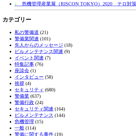
↓
危機管理産業展（RISCON TOKYO）2020 テロ対策
カテゴリー
私の警備道
(21)
警備業関連
(101)
先人からのメッセージ
(18)
ビルメンテナンス関連
(9)
イベント関連
(7)
特集記事
(76)
座談会
(1)
インタビュー
(58)
挨拶
(4)
セキュリティ
(680)
警備業
(637)
警備行政
(24)
セキュリティ関連
(164)
ビルメンテナンス
(144)
危機管理
(15)
一般
(114)
警備に関する事件
(19)