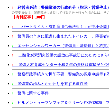
↑
経営者必読！警備業法の行政処分（指示・営業停止
公安委員会は、警備業法に違反して行政処分を行った場合には、そ
【有料記事】100円
↑
「パートタイム・有期雇用労働法※１」が中小企業も2
↑
警備員の辛さに配慮し生まれたトイレカー、障害者
↓
エッセンシャルワーカー（警備員・清掃員）と称賛
↑
二酸化炭素消火設備の誤放出事故防止のためにさら
↑
警備人材育成センター令和２年の資格取得状況と今
↓
警察行政手続きで押印不要（警備業の認定申請等も
↓
警備業の歩みとかかわりを有する事件等
↓
警備に関する事件
↓
ビルメンヒューマンフェア＆クリーンEXPO2020 