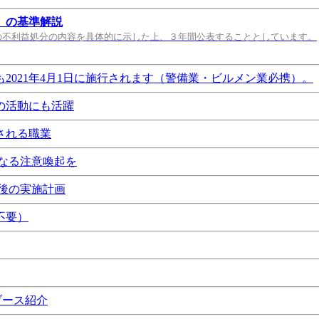
）の基準解説
の不利益処分の内容を具体的に示した上、３年間公表することとしています。
021年4月1日に施行されます（警備業・ビルメン業必携）。
の活動にも活躍
される職業
なる注意喚起を
後の実施計画
不要）
ブース紹介