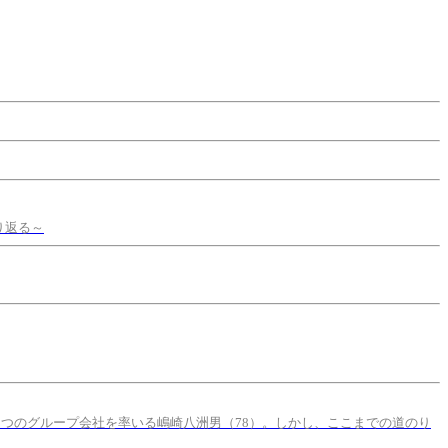
り返る～
5つのグループ会社を率いる嶋崎八洲男（78）。しかし、ここまでの道のり