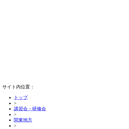
サイト内位置：
トップ
>
講習会・研修会
>
関東地方
>