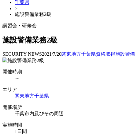
千葉県
>
施設警備業務2級
講習会・研修会
施設警備業務2級
SECURITY NEWS
2021/7/20
関東地方
千葉県
資格取得
施設警備
開催時期
～
エリア
関東地方
千葉県
開催場所
千葉市内及びその周辺
実施時間
1日間