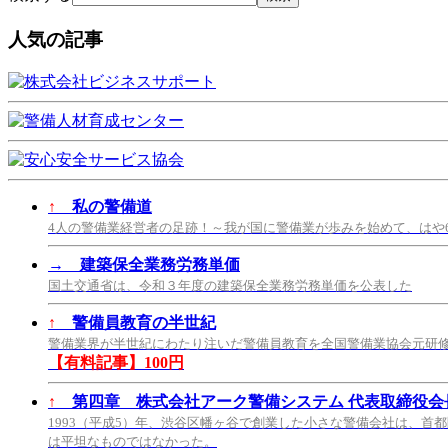
人気の記事
↑
私の警備道
4人の警備業経営者の足跡！～我が国に警備業が歩みを始めて、はや
→
建築保全業務労務単価
国土交通省は、令和３年度の建築保全業務労務単価を公表した
↑
警備員教育の半世紀
警備業界が半世紀にわたり注いだ警備員教育を全国警備業協会元研
【有料記事】100円
↑
第四章 株式会社アーク警備システム 代表取締役会長
1993（平成5）年、渋谷区幡ヶ谷で創業した小さな警備会社は、首
は平坦なものではなかった。