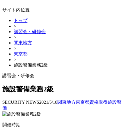
サイト内位置：
トップ
>
講習会・研修会
>
関東地方
>
東京都
>
施設警備業務2級
講習会・研修会
施設警備業務2級
SECURITY NEWS
2021/5/18
関東地方
東京都
資格取得
施設警
備
開催時期