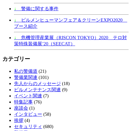
↓
警備に関する事件
↓
ビルメンヒューマンフェア＆クリーンEXPO2020
ブース紹介
↓
危機管理産業展（RISCON TOKYO）2020 テロ対
策特殊装備展’20（SEECAT）
カテゴリー
私の警備道
(21)
警備業関連
(101)
先人からのメッセージ
(18)
ビルメンテナンス関連
(9)
イベント関連
(7)
特集記事
(76)
座談会
(1)
インタビュー
(58)
挨拶
(4)
セキュリティ
(680)