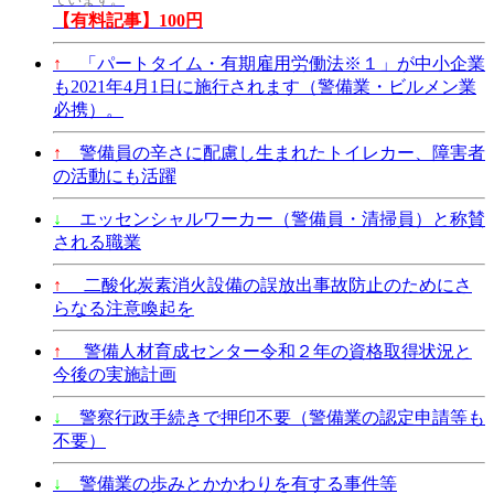
【有料記事】100円
↑
「パートタイム・有期雇用労働法※１」が中小企業
も2021年4月1日に施行されます（警備業・ビルメン業
必携）。
↑
警備員の辛さに配慮し生まれたトイレカー、障害者
の活動にも活躍
↓
エッセンシャルワーカー（警備員・清掃員）と称賛
される職業
↑
二酸化炭素消火設備の誤放出事故防止のためにさ
らなる注意喚起を
↑
警備人材育成センター令和２年の資格取得状況と
今後の実施計画
↓
警察行政手続きで押印不要（警備業の認定申請等も
不要）
↓
警備業の歩みとかかわりを有する事件等