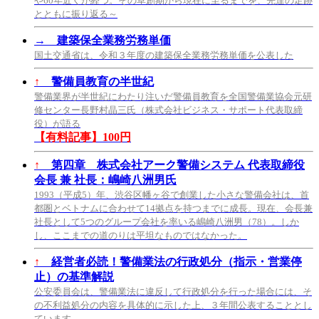
や60年近くが経つ。その草創期から現在に至るまでを、先達の足跡
とともに振り返る～
→
建築保全業務労務単価
国土交通省は、令和３年度の建築保全業務労務単価を公表した
↑
警備員教育の半世紀
警備業界が半世紀にわたり注いだ警備員教育を全国警備業協会元研
修センター長野村晶三氏（株式会社ビジネス・サポート代表取締
役）が語る
【有料記事】100円
↑
第四章 株式会社アーク警備システム 代表取締役
会長 兼 社長：嶋崎八洲男氏
1993（平成5）年、渋谷区幡ヶ谷で創業した小さな警備会社は、首
都圏とベトナムに合わせて14拠点を持つまでに成長。現在、会長兼
社長として5つのグループ会社を率いる嶋崎八洲男（78）。しか
し、ここまでの道のりは平坦なものではなかった。
↑
経営者必読！警備業法の行政処分（指示・営業停
止）の基準解説
公安委員会は、警備業法に違反して行政処分を行った場合には、そ
の不利益処分の内容を具体的に示した上、３年間公表することとし
ています。