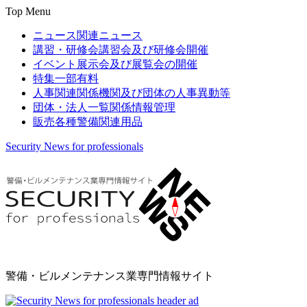
Top Menu
ニュース
関連ニュース
講習・研修会
講習会及び研修会開催
イベント
展示会及び展覧会の開催
特集
一部有料
人事関連
関係機関及び団体の人事異動等
団体・法人一覧
関係情報管理
販売
各種警備関連用品
Security News for professionals
警備・ビルメンテナンス業専門情報サイト