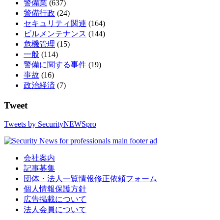
警備業
(637)
警備行政
(24)
セキュリティ関連
(164)
ビルメンテナンス
(144)
危機管理
(15)
一般
(114)
警備に関する事件
(19)
事故
(16)
政治経済
(7)
Tweet
Tweets by SecurityNEWSpro
会社案内
記事募集
団体・法人一覧情報修正依頼フォーム
個人情報保護方針
広告掲載について
法人会員について