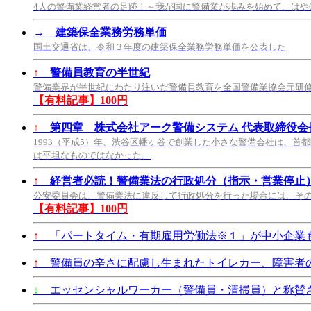
4人の警備業経営者の足跡！～我が国に警備業が歩みを始めて、はや
→
建築保全業務労務単価
国土交通省は、令和３年度の建築保全業務労務単価を公表した
↑
警備員教育の半世紀
警備業界が半世紀にわたり注いだ警備員教育を全国警備業協会元研
【有料記事】100円
↑
第四章 株式会社アーク警備システム 代表取締役会長
1993（平成5）年、渋谷区幡ヶ谷で創業した小さな警備会社は、首
は平坦なものではなかった。
↑
経営者必読！警備業法の行政処分（指示・営業停止
公安委員会は、警備業法に違反して行政処分を行った場合には、そ
【有料記事】100円
↑
「パートタイム・有期雇用労働法※１」が中小企業も2
↑
警備員の辛さに配慮し生まれたトイレカー、障害者
↓
エッセンシャルワーカー（警備員・清掃員）と称賛