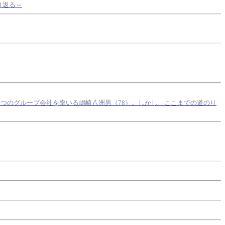
り返る～
5つのグループ会社を率いる嶋崎八洲男（78）。しかし、ここまでの道のり