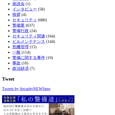
座談会
(1)
インタビュー
(58)
挨拶
(4)
セキュリティ
(680)
警備業
(637)
警備行政
(24)
セキュリティ関連
(164)
ビルメンテナンス
(144)
危機管理
(15)
一般
(114)
警備に関する事件
(19)
事故
(16)
政治経済
(7)
Tweet
Tweets by SecurityNEWSpro