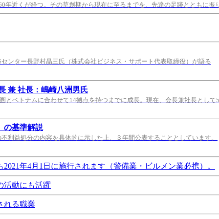
60年近くが経つ。その草創期から現在に至るまでを、先達の足跡とともに振
修センター長野村晶三氏（株式会社ビジネス・サポート代表取締役）が語る
 兼 社長：嶋崎八洲男氏
都圏とベトナムに合わせて14拠点を持つまでに成長。現在、会長兼社長として
）の基準解説
の不利益処分の内容を具体的に示した上、３年間公表することとしています。
021年4月1日に施行されます（警備業・ビルメン業必携）。
の活動にも活躍
される職業