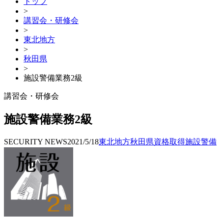
トップ
>
講習会・研修会
>
東北地方
>
秋田県
>
施設警備業務2級
講習会・研修会
施設警備業務2級
SECURITY NEWS
2021/5/18
東北地方
秋田県
資格取得
施設警備