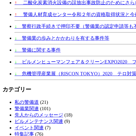
↑
二酸化炭素消火設備の誤放出事故防止のためにさら
↑
警備人材育成センター令和２年の資格取得状況と今
↓
警察行政手続きで押印不要（警備業の認定申請等も
↓
警備業の歩みとかかわりを有する事件等
↓
警備に関する事件
↓
ビルメンヒューマンフェア＆クリーンEXPO2020 
↓
危機管理産業展（RISCON TOKYO）2020 テロ対策
カテゴリー
私の警備道
(21)
警備業関連
(101)
先人からのメッセージ
(18)
ビルメンテナンス関連
(9)
イベント関連
(7)
特集記事
(76)