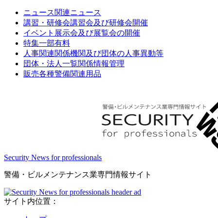
ニュース
関連ニュース
講習・研修会
講習会及び研修会開催
イベント
展示会及び展覧会の開催
特集
一部有料
人事関連
関係機関及び団体の人事異動等
団体・法人一覧
関係情報管理
販売
各種警備関連用品
Security News for professionals
警備・ビルメンテナンス業専門情報サイト
サイト内位置：