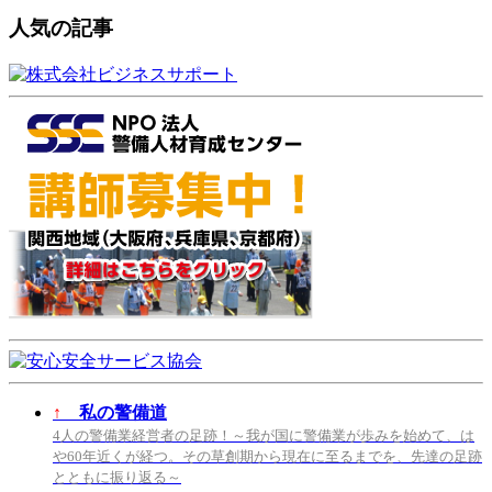
人気の記事
↑
私の警備道
4人の警備業経営者の足跡！～我が国に警備業が歩みを始めて、は
や60年近くが経つ。その草創期から現在に至るまでを、先達の足跡
とともに振り返る～