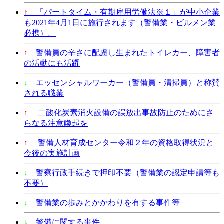
↑
「パートタイム・有期雇用労働法※１」が中小企業
も2021年4月1日に施行されます（警備業・ビルメン業
必携）。
↑
警備員の辛さに配慮し生まれたトイレカー、障害者
の活動にも活躍
↓
エッセンシャルワーカー（警備員・清掃員）と称賛
される職業
↑
二酸化炭素消火設備の誤放出事故防止のためにさ
らなる注意喚起を
↑
警備人材育成センター令和２年の資格取得状況と
今後の実施計画
↓
警察行政手続きで押印不要（警備業の認定申請等も
不要）
↓
警備業の歩みとかかわりを有する事件等
↓
警備に関する事件