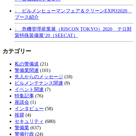
↓
ビルメンヒューマンフェア＆クリーンEXPO2020
ブース紹介
↓
危機管理産業展（RISCON TOKYO）2020 テロ対
策特殊装備展’20（SEECAT）
カテゴリー
私の警備道
(21)
警備業関連
(101)
先人からのメッセージ
(18)
ビルメンテナンス関連
(9)
イベント関連
(7)
特集記事
(76)
座談会
(1)
インタビュー
(58)
挨拶
(4)
セキュリティ
(680)
警備業
(637)
警備行政
(24)