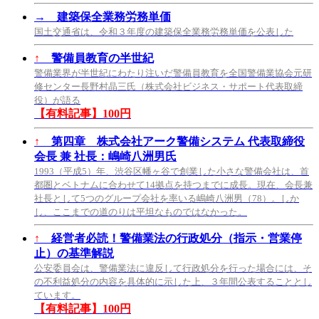
→
建築保全業務労務単価
国土交通省は、令和３年度の建築保全業務労務単価を公表した
↑
警備員教育の半世紀
警備業界が半世紀にわたり注いだ警備員教育を全国警備業協会元研
修センター長野村晶三氏（株式会社ビジネス・サポート代表取締
役）が語る
【有料記事】100円
↑
第四章 株式会社アーク警備システム 代表取締役
会長 兼 社長：嶋崎八洲男氏
1993（平成5）年、渋谷区幡ヶ谷で創業した小さな警備会社は、首
都圏とベトナムに合わせて14拠点を持つまでに成長。現在、会長兼
社長として5つのグループ会社を率いる嶋崎八洲男（78）。しか
し、ここまでの道のりは平坦なものではなかった。
↑
経営者必読！警備業法の行政処分（指示・営業停
止）の基準解説
公安委員会は、警備業法に違反して行政処分を行った場合には、そ
の不利益処分の内容を具体的に示した上、３年間公表することとし
ています。
【有料記事】100円