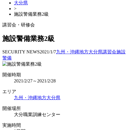
大分県
>
施設警備業務2級
講習会・研修会
施設警備業務2級
SECURITY NEWS
2021/1/7
九州・沖縄地方
大分県
講習会
施設
警備
開催時期
2021/2/27～2021/2/28
エリア
九州・沖縄地方
大分県
開催場所
大分職業訓練センター
実施時間