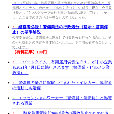
1993（平成5）年、渋谷区幡ヶ谷で創業した小さな警備会社は、首
都圏とベトナムに合わせて14拠点を持つまでに成長。現在、会長兼
社長として5つのグループ会社を率いる嶋崎八洲男（78）。しか
し、ここまでの道のりは平坦なものではなかった。
↑
経営者必読！警備業法の行政処分（指示・営業停
止）の基準解説
公安委員会は、警備業法に違反して行政処分を行った場合には、そ
の不利益処分の内容を具体的に示した上、３年間公表することとし
ています。
【有料記事】100円
↑
「パートタイム・有期雇用労働法※１」が中小企業
も2021年4月1日に施行されます（警備業・ビルメン業
必携）。
↑
警備員の辛さに配慮し生まれたトイレカー、障害者
の活動にも活躍
↓
エッセンシャルワーカー（警備員・清掃員）と称賛
される職業
↑
二酸化炭素消火設備の誤放出事故防止のためにさ