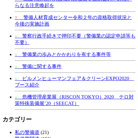
らなる注意喚起を
↑
警備人材育成センター令和２年の資格取得状況と
今後の実施計画
↓
警察行政手続きで押印不要（警備業の認定申請等も
不要）
↓
警備業の歩みとかかわりを有する事件等
↓
警備に関する事件
↓
ビルメンヒューマンフェア＆クリーンEXPO2020
ブース紹介
↓
危機管理産業展（RISCON TOKYO）2020 テロ対
策特殊装備展’20（SEECAT）
カテゴリー
私の警備道
(21)