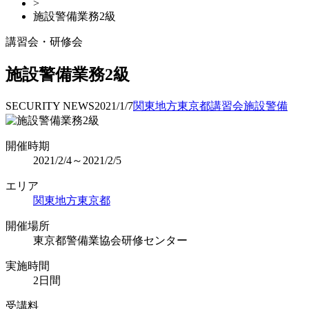
>
施設警備業務2級
講習会・研修会
施設警備業務2級
SECURITY NEWS
2021/1/7
関東地方
東京都
講習会
施設警備
開催時期
2021/2/4～2021/2/5
エリア
関東地方
東京都
開催場所
東京都警備業協会研修センター
実施時間
2日間
受講料