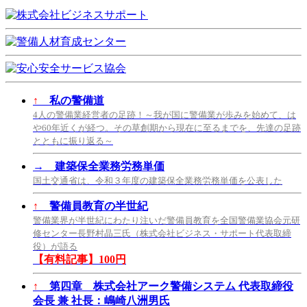
↑
私の警備道
4人の警備業経営者の足跡！～我が国に警備業が歩みを始めて、は
や60年近くが経つ。その草創期から現在に至るまでを、先達の足跡
とともに振り返る～
→
建築保全業務労務単価
国土交通省は、令和３年度の建築保全業務労務単価を公表した
↑
警備員教育の半世紀
警備業界が半世紀にわたり注いだ警備員教育を全国警備業協会元研
修センター長野村晶三氏（株式会社ビジネス・サポート代表取締
役）が語る
【有料記事】100円
↑
第四章 株式会社アーク警備システム 代表取締役
会長 兼 社長：嶋崎八洲男氏