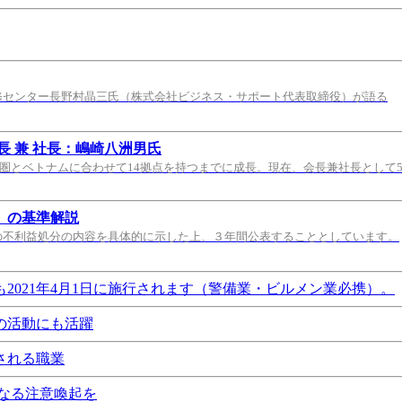
修センター長野村晶三氏（株式会社ビジネス・サポート代表取締役）が語る
 兼 社長：嶋崎八洲男氏
都圏とベトナムに合わせて14拠点を持つまでに成長。現在、会長兼社長として
）の基準解説
の不利益処分の内容を具体的に示した上、３年間公表することとしています。
021年4月1日に施行されます（警備業・ビルメン業必携）。
の活動にも活躍
される職業
なる注意喚起を