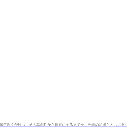
60年近くが経つ。その草創期から現在に至るまでを、先達の足跡とともに振