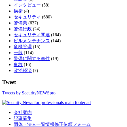
インタビュー
(58)
挨拶
(4)
セキュリティ
(680)
警備業
(637)
警備行政
(24)
セキュリティ関連
(164)
ビルメンテナンス
(144)
危機管理
(15)
一般
(114)
警備に関する事件
(19)
事故
(16)
政治経済
(7)
Tweet
Tweets by SecurityNEWSpro
会社案内
記事募集
団体・法人一覧情報修正依頼フォーム