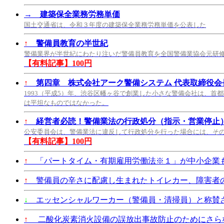
→
建築保全業務労務単価
国土交通省は、令和３年度の建築保全業務労務単価を公表した
↑
警備員教育の半世紀
警備業界が半世紀にわたり注いだ警備員教育を全国警備業協会元研
【有料記事】100円
↑
第四章 株式会社アーク警備システム 代表取締役会長
1993（平成5）年、渋谷区幡ヶ谷で創業した小さな警備会社は、首
は平坦なものではなかった。
↑
経営者必読！警備業法の行政処分（指示・営業停止
公安委員会は、警備業法に違反して行政処分を行った場合には、そ
【有料記事】100円
↑
「パートタイム・有期雇用労働法※１」が中小企業も2
↑
警備員の辛さに配慮し生まれたトイレカー、障害者
↓
エッセンシャルワーカー（警備員・清掃員）と称賛
↑
二酸化炭素消火設備の誤放出事故防止のためにさら