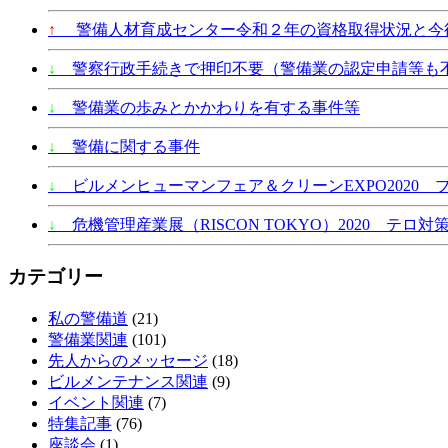
↑
警備人材育成センター令和２年の資格取得状況と今
↓
警察行政手続きで押印不要（警備業の認定申請等も
↓
警備業の歩みとかかわりを有する事件等
↓
警備に関する事件
↓
ビルメンヒューマンフェア＆クリーンEXPO2020 
↓
危機管理産業展（RISCON TOKYO）2020 テロ対策
カテゴリー
私の警備道
(21)
警備業関連
(101)
先人からのメッセージ
(18)
ビルメンテナンス関連
(9)
イベント関連
(7)
特集記事
(76)
座談会
(1)