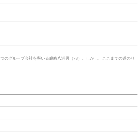
5つのグループ会社を率いる嶋崎八洲男（78）。しかし、ここまでの道のり