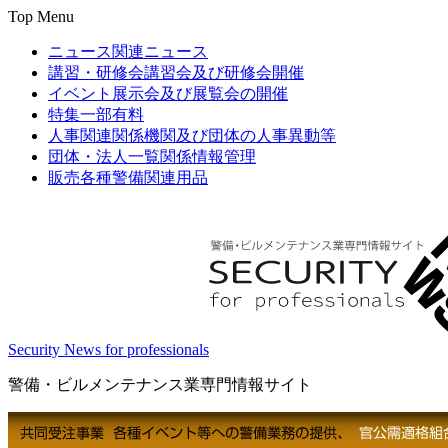
Top Menu
ニュース
関連ニュース
講習・研修会
講習会及び研修会開催
イベント
展示会及び展覧会の開催
特集
一部有料
人事関連
関係機関及び団体の人事異動等
団体・法人一覧
関係情報管理
販売
各種警備関連用品
Security News for professionals
警備・ビルメンテナンス業専門情報サイト