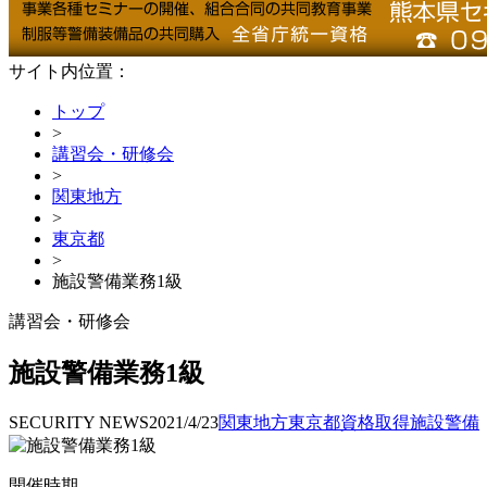
サイト内位置：
トップ
>
講習会・研修会
>
関東地方
>
東京都
>
施設警備業務1級
講習会・研修会
施設警備業務1級
SECURITY NEWS
2021/4/23
関東地方
東京都
資格取得
施設警備
開催時期