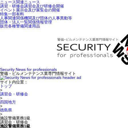
ニュース
関連ニュース
講習・研修会
講習会及び研修会開催
イベント
展示会及び展覧会の開催
特集
一部有料
人事関連
関係機関及び団体の人事異動等
団体・法人一覧
関係情報管理
販売
各種警備関連用品
Security News for professionals
警備・ビルメンテナンス業専門情報サイト
サイト内位置：
トップ
>
講習会・研修会
>
四国地方
>
徳島県
>
施設警備業務1級
講習会・研修会
施設警備業務1級