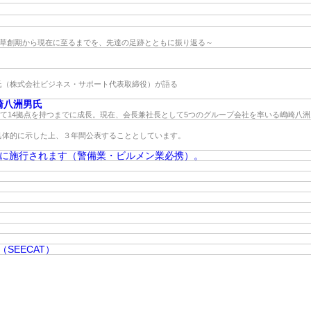
の草創期から現在に至るまでを、先達の足跡とともに振り返る～
氏（株式会社ビジネス・サポート代表取締役）が語る
崎八洲男氏
せて14拠点を持つまでに成長。現在、会長兼社長として5つのグループ会社を率いる嶋崎八
具体的に示した上、３年間公表することとしています。
日に施行されます（警備業・ビルメン業必携）。
SEECAT）