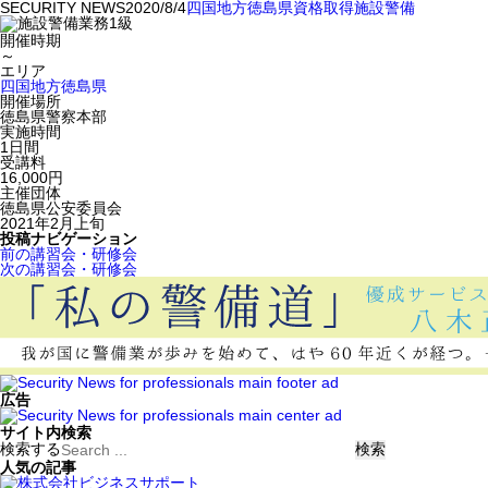
SECURITY NEWS
2020/8/4
四国地方
徳島県
資格取得
施設警備
開催時期
～
エリア
四国地方
徳島県
開催場所
徳島県警察本部
実施時間
1日間
受講料
16,000円
主催団体
徳島県公安委員会
2021年2月上旬
投稿ナビゲーション
前の講習会・研修会
次の講習会・研修会
広告
サイト内検索
検索する
人気の記事