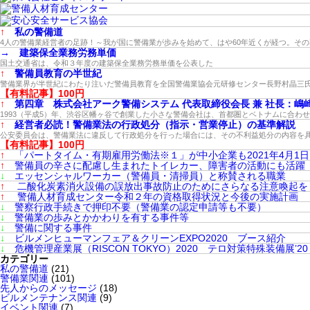
↑
私の警備道
4人の警備業経営者の足跡！～我が国に警備業が歩みを始めて、はや60年近くが経つ。そ
→
建築保全業務労務単価
国土交通省は、令和３年度の建築保全業務労務単価を公表した
↑
警備員教育の半世紀
警備業界が半世紀にわたり注いだ警備員教育を全国警備業協会元研修センター長野村晶三
【有料記事】100円
↑
第四章 株式会社アーク警備システム 代表取締役会長 兼 社長：嶋
1993（平成5）年、渋谷区幡ヶ谷で創業した小さな警備会社は、首都圏とベトナムに合わ
↑
経営者必読！警備業法の行政処分（指示・営業停止）の基準解説
公安委員会は、警備業法に違反して行政処分を行った場合には、その不利益処分の内容を
【有料記事】100円
↑
「パートタイム・有期雇用労働法※１」が中小企業も2021年4月1
↑
警備員の辛さに配慮し生まれたトイレカー、障害者の活動にも活躍
↓
エッセンシャルワーカー（警備員・清掃員）と称賛される職業
↑
二酸化炭素消火設備の誤放出事故防止のためにさらなる注意喚起を
↑
警備人材育成センター令和２年の資格取得状況と今後の実施計画
↓
警察行政手続きで押印不要（警備業の認定申請等も不要）
↓
警備業の歩みとかかわりを有する事件等
↓
警備に関する事件
↓
ビルメンヒューマンフェア＆クリーンEXPO2020 ブース紹介
↓
危機管理産業展（RISCON TOKYO）2020 テロ対策特殊装備展’20（
カテゴリー
私の警備道
(21)
警備業関連
(101)
先人からのメッセージ
(18)
ビルメンテナンス関連
(9)
イベント関連
(7)