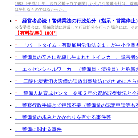
1993（平成5）年、渋谷区幡ヶ谷で創業した小さな警備会社は、首
は平坦なものではなかった。
↑
経営者必読！警備業法の行政処分（指示・営業停止
公安委員会は、警備業法に違反して行政処分を行った場合には、そ
【有料記事】100円
↑
「パートタイム・有期雇用労働法※１」が中小企業も2
↑
警備員の辛さに配慮し生まれたトイレカー、障害者
↓
エッセンシャルワーカー（警備員・清掃員）と称賛
↑
二酸化炭素消火設備の誤放出事故防止のためにさら
↑
警備人材育成センター令和２年の資格取得状況と今
↓
警察行政手続きで押印不要（警備業の認定申請等も
↓
警備業の歩みとかかわりを有する事件等
↓
警備に関する事件