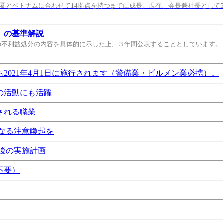
都圏とベトナムに合わせて14拠点を持つまでに成長。現在、会長兼社長として
）の基準解説
の不利益処分の内容を具体的に示した上、３年間公表することとしています。
021年4月1日に施行されます（警備業・ビルメン業必携）。
の活動にも活躍
される職業
なる注意喚起を
後の実施計画
不要）