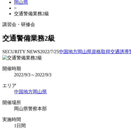
岡山県
>
交通警備業務2級
講習会・研修会
交通警備業務2級
SECURITY NEWS
2022/7/25
中国地方
岡山県
資格取得
交通誘導
開催時期
2022/9/3～2022/9/3
エリア
中国地方
岡山県
開催場所
岡山県警察本部
実施時間
1日間