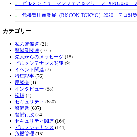
↓
ビルメンヒューマンフェア＆クリーンEXPO2020 
↓
危機管理産業展（RISCON TOKYO）2020 テロ対策
カテゴリー
私の警備道
(21)
警備業関連
(101)
先人からのメッセージ
(18)
ビルメンテナンス関連
(9)
イベント関連
(7)
特集記事
(76)
座談会
(1)
インタビュー
(58)
挨拶
(4)
セキュリティ
(680)
警備業
(637)
警備行政
(24)
セキュリティ関連
(164)
ビルメンテナンス
(144)
危機管理
(15)