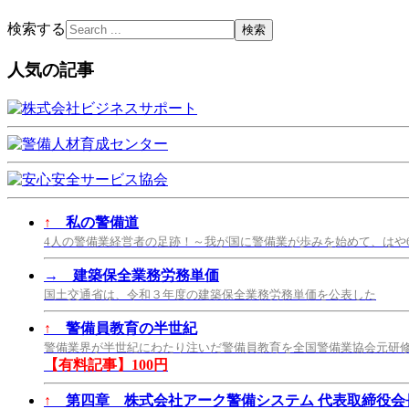
検索する
人気の記事
↑
私の警備道
4人の警備業経営者の足跡！～我が国に警備業が歩みを始めて、はや
→
建築保全業務労務単価
国土交通省は、令和３年度の建築保全業務労務単価を公表した
↑
警備員教育の半世紀
警備業界が半世紀にわたり注いだ警備員教育を全国警備業協会元研
【有料記事】100円
↑
第四章 株式会社アーク警備システム 代表取締役会長