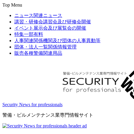
Top Menu
ニュース
関連ニュース
講習・研修会
講習会及び研修会開催
イベント
展示会及び展覧会の開催
特集
一部有料
人事関連
関係機関及び団体の人事異動等
団体・法人一覧
関係情報管理
販売
各種警備関連用品
Security News for professionals
警備・ビルメンテナンス業専門情報サイト