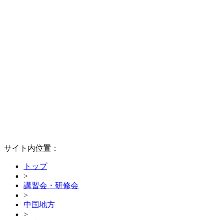
サイト内位置：
トップ
>
講習会・研修会
>
中国地方
>