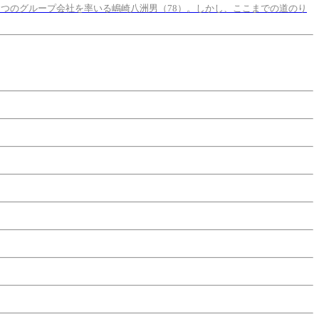
5つのグループ会社を率いる嶋崎八洲男（78）。しかし、ここまでの道のり