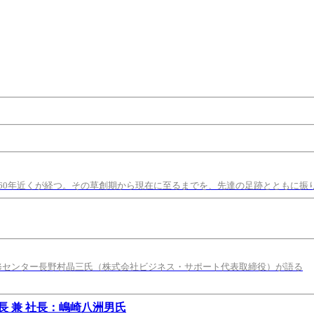
60年近くが経つ。その草創期から現在に至るまでを、先達の足跡とともに振
修センター長野村晶三氏（株式会社ビジネス・サポート代表取締役）が語る
 兼 社長：嶋崎八洲男氏