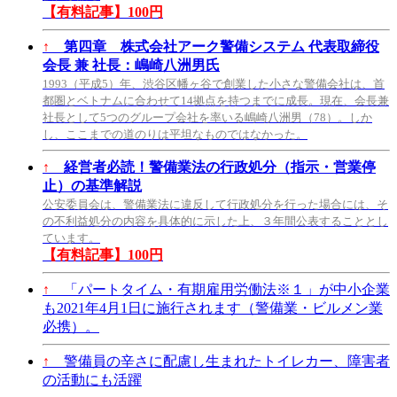
【有料記事】100円
↑
第四章 株式会社アーク警備システム 代表取締役
会長 兼 社長：嶋崎八洲男氏
1993（平成5）年、渋谷区幡ヶ谷で創業した小さな警備会社は、首
都圏とベトナムに合わせて14拠点を持つまでに成長。現在、会長兼
社長として5つのグループ会社を率いる嶋崎八洲男（78）。しか
し、ここまでの道のりは平坦なものではなかった。
↑
経営者必読！警備業法の行政処分（指示・営業停
止）の基準解説
公安委員会は、警備業法に違反して行政処分を行った場合には、そ
の不利益処分の内容を具体的に示した上、３年間公表することとし
ています。
【有料記事】100円
↑
「パートタイム・有期雇用労働法※１」が中小企業
も2021年4月1日に施行されます（警備業・ビルメン業
必携）。
↑
警備員の辛さに配慮し生まれたトイレカー、障害者
の活動にも活躍