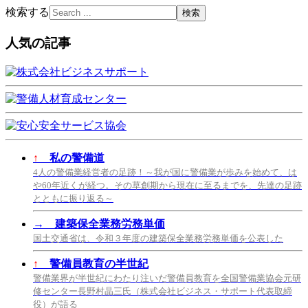
検索する
人気の記事
↑
私の警備道
4人の警備業経営者の足跡！～我が国に警備業が歩みを始めて、は
や60年近くが経つ。その草創期から現在に至るまでを、先達の足跡
とともに振り返る～
→
建築保全業務労務単価
国土交通省は、令和３年度の建築保全業務労務単価を公表した
↑
警備員教育の半世紀
警備業界が半世紀にわたり注いだ警備員教育を全国警備業協会元研
修センター長野村晶三氏（株式会社ビジネス・サポート代表取締
役）が語る