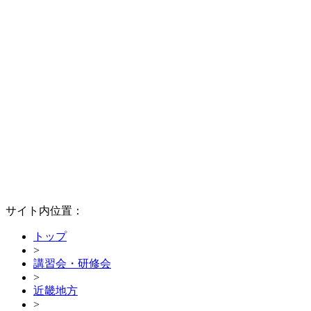
サイト内位置：
トップ
>
講習会・研修会
>
近畿地方
>