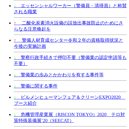
↓
エッセンシャルワーカー（警備員・清掃員）と称賛
される職業
↑
二酸化炭素消火設備の誤放出事故防止のためにさ
らなる注意喚起を
↑
警備人材育成センター令和２年の資格取得状況と
今後の実施計画
↓
警察行政手続きで押印不要（警備業の認定申請等も
不要）
↓
警備業の歩みとかかわりを有する事件等
↓
警備に関する事件
↓
ビルメンヒューマンフェア＆クリーンEXPO2020
ブース紹介
↓
危機管理産業展（RISCON TOKYO）2020 テロ対
策特殊装備展’20（SEECAT）